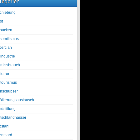
tegorien
chiebung
st
pucken
isemitismus
berclan
industrie
lmissbrauch
terror
ltourismus
nschubser
ölkerungsaustausch
ndstiftung
tschlandhasser
bstahl
enmord