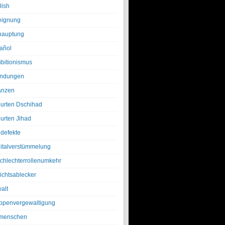
lish
eignung
hauptung
añol
ibitionismus
ndungen
anzen
urten Dschihad
urten Jihad
defekte
italverstümmelung
chlechterrollenumkehr
ichtsablecker
alt
ppenvergewaltigung
menschen