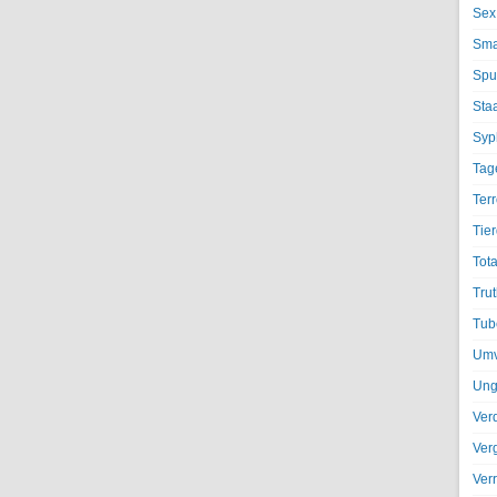
Sex
Sma
Spu
Sta
Syph
Tag
Terr
Tier
Tota
Trut
Tub
Umv
Ung
Ver
Ver
Ver