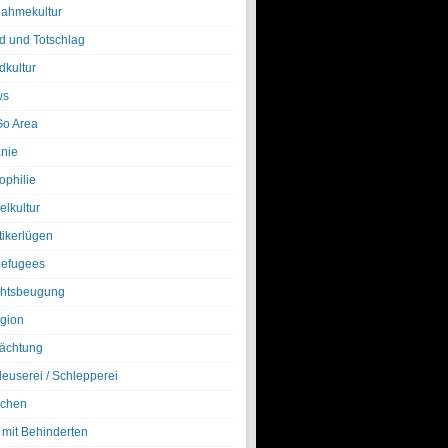
nahmekultur
d und Totschlag
dkultur
ws
o Area
nie
ophilie
elkultur
tikerlügen
efugees
htsbeugung
igion
ächtung
leuserei / Schlepperei
chen
 mit Behinderten