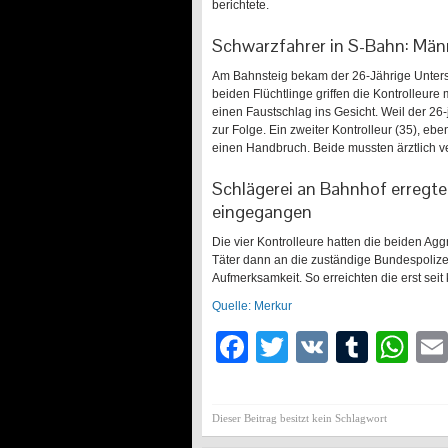
berichtete.
Schwarzfahrer in S-Bahn: Män
Am Bahnsteig bekam der 26-Jährige Unter
beiden Flüchtlinge griffen die Kontrolleure
einen Faustschlag ins Gesicht. Weil der 26
zur Folge. Ein zweiter Kontrolleur (35), eb
einen Handbruch. Beide mussten ärztlich v
Schlägerei an Bahnhof erregte
eingegangen
Die vier Kontrolleure hatten die beiden Agg
Täter dann an die zuständige Bundespolize
Aufmerksamkeit. So erreichten die erst sei
Quelle: Merkur
Facebook
Twitter
VK
Tumb
Wh
Dieser Beitrag besitzt kein Schlagwort