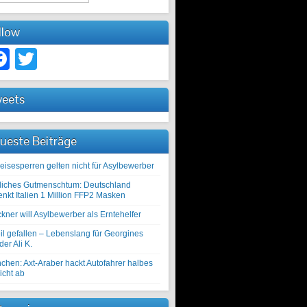
llow
Facebook
Twitter
eets
ueste Beiträge
eisesperren gelten nicht für Asylbewerber
liches Gutmenschtum: Deutschland
enkt Italien 1 Million FFP2 Masken
kner will Asylbewerber als Erntehelfer
il gefallen – Lebenslang für Georgines
er Ali K.
chen: Axt-Araber hackt Autofahrer halbes
icht ab