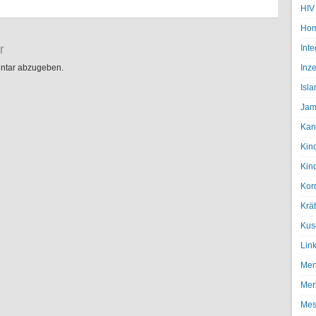
HIV
Hom
r
Inte
ntar abzugeben.
Inze
Isl
Jam
Kan
Kin
Kin
Kor
Krä
Kus
Lin
Men
Mer
Mes