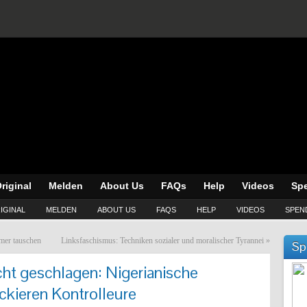
riginal
Melden
About Us
FAQs
Help
Videos
Sp
IGINAL
MELDEN
ABOUT US
FAQS
HELP
VIDEOS
SPEN
mer tauschen
Linksfaschismus: Techniken sozialer und moralischer Tyrannei
»
Sp
cht geschlagen: Nigerianische
ckieren Kontrolleure