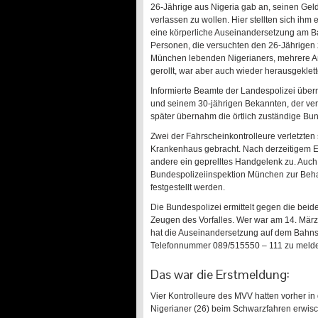
26-Jährige aus Nigeria gab an, seinen Gel
verlassen zu wollen. Hier stellten sich ihm
eine körperliche Auseinandersetzung am Ba
Personen, die versuchten den 26-Jährigen zu
München lebenden Nigerianers, mehrere Anl
gerollt, war aber auch wieder herausgeklette
Informierte Beamte der Landespolizei übe
und seinem 30-jährigen Bekannten, der ve
später übernahm die örtlich zuständige Bun
Zwei der Fahrscheinkontrolleure verletzten
Krankenhaus gebracht. Nach derzeitigem Er
andere ein geprelltes Handgelenk zu. Auch
Bundespolizeiinspektion München zur Beha
festgestellt werden.
Die Bundespolizei ermittelt gegen die bei
Zeugen des Vorfalles. Wer war am 14. Mä
hat die Auseinandersetzung auf dem Bahnst
Telefonnummer 089/515550 – 111 zu meld
Das war die Erstmeldung:
Vier Kontrolleure des MVV hatten vorher in
Nigerianer (26) beim Schwarzfahren erwisc