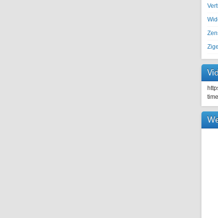
Ver
Wid
Zen
Zig
Vi
htt
tim
We