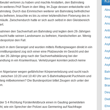
Ka
dbeutel verloren zu haben und machte Anstalten, den Bahnsteig
 ein weiteres Prüf-Team in den Weg. Im Zuge dessen entwickelte sich
Abs
hnsteig. Durch das Einmischen weiterer am Bahnsteig befindlicher
 befreien, brauchte es bis zu einer letztendlichen Fixierung des in
Ang
äufe. Zwischendurch hatte er sich auch selbst in den Gleisbereich
Ans
rt.
Ant
rnahmen den Sachverhalt am Bahnsteig und legten dem 26-Jährigen
rsucht hatte seinen Landsmann zu befreien, Handschellen an. Wenig
Ara
despolizei den Fall.
Asyl
 sich in dem Gerangel und wurden mittels Rettungswagen direkt in ein
Asy
mittlungsstand zog sich einer eine Platzwunde im Gesicht und der
 der 26-Jährige ging nach der Sachverhaltsklärung bei der
Asyl
ndlung in ein Krankenhaus. Verletzungen konnten jedoch keine
Asy
den Nigerianer wegen gefährlicher Körperverletzung und sucht nach
Bah
rz zwischen 10:20 und 10:40 Uhr am S-Bahnhaltepunkt Puchheim und
Bev
eig mitbekommen? Die Bundespolizei bittet Zeugen sich unter der
en.
Bra
Deu
Die
 der S 4 Richtung Fürstenfeldbruck einen in Gauting gemeldeten
Ehr
ht, wie ein Sprecher der Polizei aus Germering auf Nachfrage