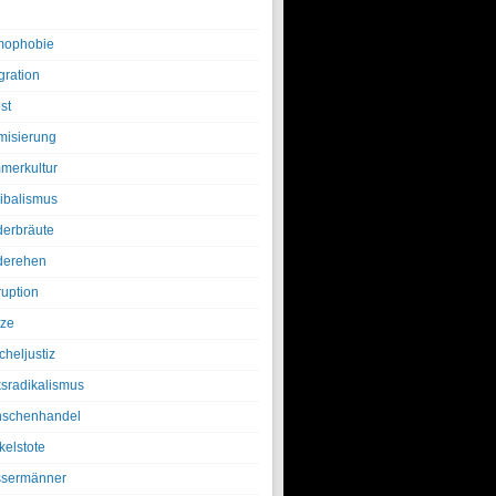
ophobie
gration
st
amisierung
merkultur
ibalismus
derbräute
derehen
ruption
tze
cheljustiz
ksradikalismus
schenhandel
kelstote
sermänner