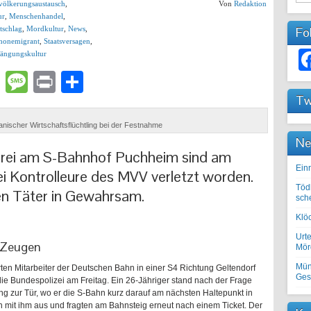
völkerungsaustausch
,
Von
Redaktion
ur
,
Menschenhandel
,
tschlag
,
Mordkultur
,
News
,
Fo
honemigrant
,
Staatsversagen
,
ängungskultur
lr
atsApp
Email
Message
Print
Teilen
Tw
anischer Wirtschaftsflüchtling bei der Festnahme
Ne
gerei am S-Bahnhof Puchheim sind am
Einr
 Kontrolleure des MVV verletzt worden.
Töd
den Täter in Gewahrsam.
sch
Klöc
Urte
t Zeugen
Mörd
Mün
ten Mitarbeiter der Deutschen Bahn in einer S4 Richtung Geltendorf
Ges
ie Bundespolizei am Freitag. Ein 26-Jähriger stand nach der Frage
g zur Tür, wo er die S-Bahn kurz darauf am nächsten Haltepunkt in
n mit ihm aus und fragten am Bahnsteig erneut nach einem Ticket. Der