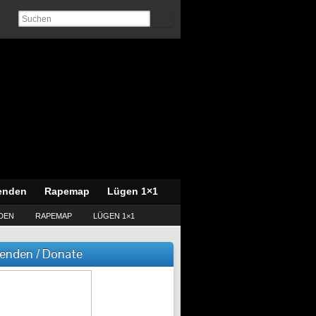
enden
Rapemap
Lügen 1×1
DEN
RAPEMAP
LÜGEN 1×1
enden / Donate