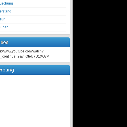
tuschung
erstand
sur
euner
deos
ps://www.youtube.com/watch?
e_continue=2&v=OteU7U1XOyM
rbung