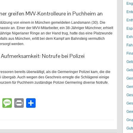
Eng
Ent
ner greifen MVV-Kontrolleure in Puchheim an
Ent
stützung von einem in München gemeldeten Landsmann (30). Die
 massiv an. Einer der MVV-Mitarbeiter, ein 38-Jähriger Münchner, erhielt
Esp
-jährige Nigerianer Ringe an der Hand trug, hatte das eine Platzwunde
Exh
enfalls aus München, erlitt bei dem Kampf am Bahnsteig vermutlich
ersorgt werden.
Fah
Fin
 Aufmerksamkeit: Notrufe bei Polizei
Geb
Geb
ressoren bereits überwältigt, als die Germeringer Polizei kam, die die
i übergab. Auch wegen des Geschreis erregte die Schlägerei einige
Gen
t kurzem für Puchheim zuständige Polizei Germering diverse Notrufe.
Gen
Ges
lr
atsApp
Email
Message
Print
Teilen
Ges
Gew
Gru
Gut