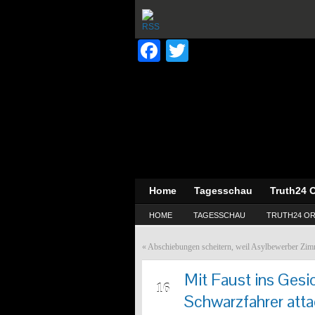
Facebook
Twitter
Home
Tagesschau
Truth24 O
HOME
TAGESSCHAU
TRUTH24 OR
«
Abschiebungen scheitern, weil Asylbewerber Zim
Mit Faust ins Gesi
MRZ
16
Schwarzfahrer atta