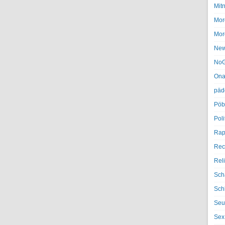
Mit
Mor
Mor
Ne
NoG
Ona
päd
Pöb
Poli
Rap
Rec
Rel
Sch
Sch
Seu
Sex