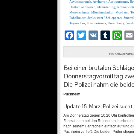
Asylmissbrauch
,
Asylterror
,
Asyltourismus
,
Be
Deutschlandhasser
,
Islamisierung
,
Jammerkult
Messermänner
,
Mitnahmekultur
,
Mord und To
Pöbelkultur
,
Schleuserei / Schlepperei
,
Smartp
Tagesschau
,
Totalitarismus
,
Umvolkung
,
Verdr
Facebook
Twitter
VK
Tumb
Wh
Ein schwarzafrik
Bei einer brutalen Schlä
Donnerstagvormittag zwei
Die Polizei nahm die bei
Puchheim
Update 15. März: Polizei such
Am Donnerstag gegen 10.20 Uhr kontrollier
Fahrscheine bei den Reisenden, berichtet d
nach seinem Fahrschein einfach auf und gin
Puchheim verließ. Die beiden Prüfer stiege