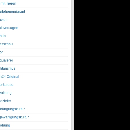
 mit Tieren
rtphonemigrant
cken
atsversagen
ilis
esschau
or
quälerei
litarismus
h24 Original
erkulose
olkung
eziefer
drängungskultur
gewaltigungskultur
rohung