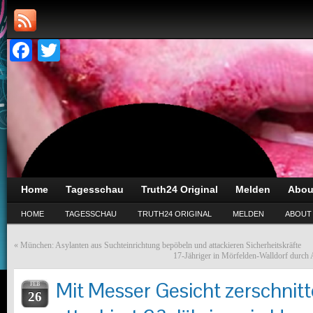
Facebook
Twitter
Home
Tagesschau
Truth24 Original
Melden
Abou
HOME
TAGESSCHAU
TRUTH24 ORIGINAL
MELDEN
ABOUT
«
München: Asylanten aus Suchteinrichtung bepöbeln und attackieren Sicherheitskräfte
17-Jähriger in Mörfelden-Walldorf durch 
Mit Messer Gesicht zerschnitt
FEB
26