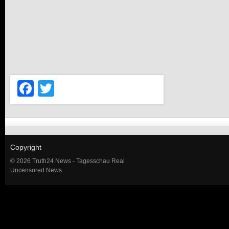
Facebook
Twitter
Copyright
© 2026 Truth24 News - Tagesschau Real
Uncensored News.