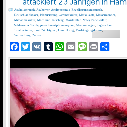
attackiert 23 Jährigen in Ha
Asylmissbrauch
,
Asylterror
,
Asyltourismus
,
Bevölkerungsaustausch
,
Deutschlandhasser
,
Islamisierung
,
Jammerkultur
,
Merkelstote
,
Messermänner
,
Mitnahmekultur
,
Mord und Totschlag
,
Mordkultur
,
News
,
Pöbelkultur
,
Schleuserei / Schlepperei
,
Smartphonemigrant
,
Staatsversagen
,
Tagesschau
,
Totalitarismus
,
Truth24 Original
,
Umvolkung
,
Verdrängungskultur
,
Vertuschung
,
Zensur
Facebook
Twitter
VK
Tumblr
WhatsApp
Email
Message
Print
Teil