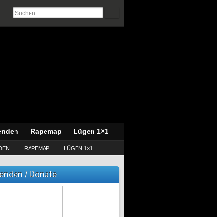
enden
Rapemap
Lügen 1×1
DEN
RAPEMAP
LÜGEN 1×1
enden / Donate