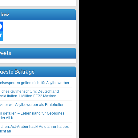
llow
ebook
ter
eets
ueste Beiträge
eisesperren gelten nicht für Asylbewerber
liches Gutmenschtum: Deutschland
enkt Italien 1 Million FFP2 Masken
kner will Asylbewerber als Erntehelfer
il gefallen – Lebenslang für Georgines
er Ali K.
chen: Axt-Araber hackt Autofahrer halbes
icht ab