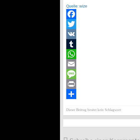
Quelle: wize
Facebook
Twitter
VK
Tumblr
WhatsApp
Email
Message
Print
Teilen
Dieser Beitrag besitzt kein Schlagwort