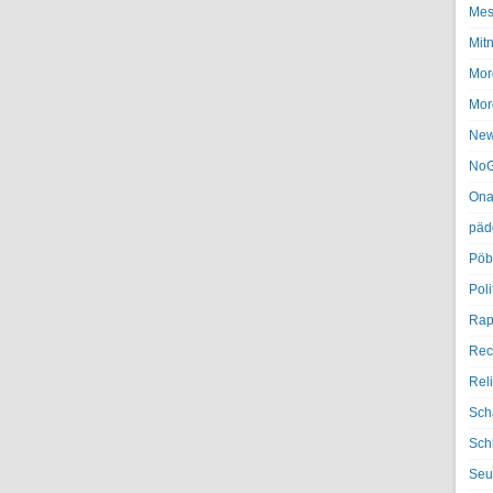
Mes
Mit
Mor
Mor
Ne
NoG
Ona
päd
Pöb
Poli
Rap
Rec
Rel
Sch
Sch
Seu