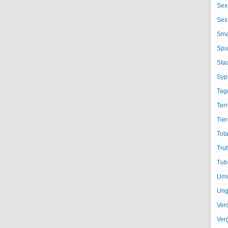
Sex
Sex
Sma
Spu
Sta
Syph
Tag
Terr
Tier
Tota
Trut
Tub
Umv
Ung
Ver
Ver