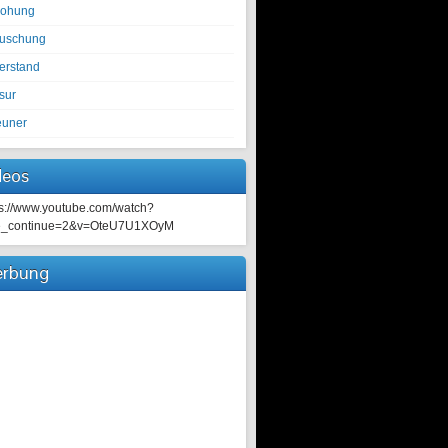
rohung
tuschung
erstand
sur
euner
deos
ps://www.youtube.com/watch?
e_continue=2&v=OteU7U1XOyM
rbung