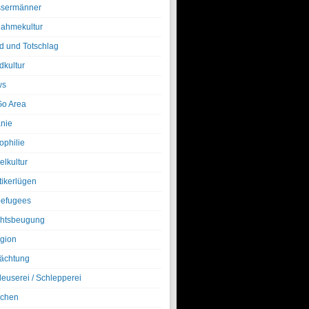
sermänner
nahmekultur
d und Totschlag
dkultur
ws
o Area
nie
ophilie
elkultur
tikerlügen
efugees
htsbeugung
igion
ächtung
leuserei / Schlepperei
chen