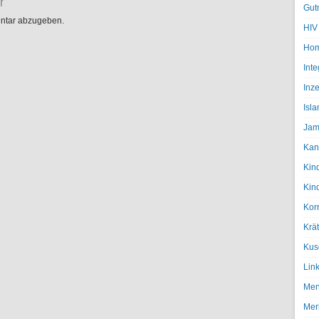
r
Gut
ntar abzugeben.
HIV
Hom
Inte
Inze
Isl
Jam
Kan
Kin
Kin
Kor
Krä
Kus
Lin
Men
Mer