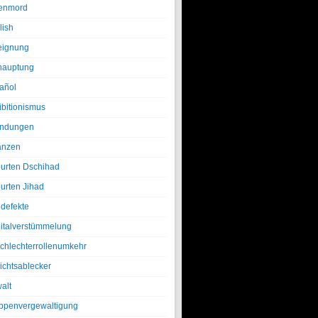
enmord
lish
eignung
hauptung
añol
ibitionismus
ndungen
anzen
urten Dschihad
urten Jihad
defekte
italverstümmelung
chlechterrollenumkehr
ichtsablecker
alt
ppenvergewaltigung