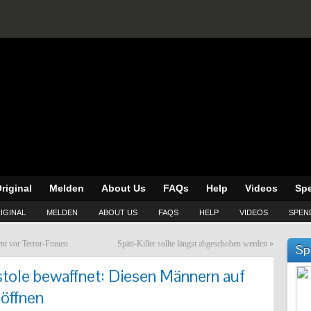
riginal
Melden
About Us
FAQs
Help
Videos
Sp
IGINAL
MELDEN
ABOUT US
FAQS
HELP
VIDEOS
SPEN
nt vor Terror-Frauen
Späti-Killer sollte längst abgeschoben werden
»
Sp
stole bewaffnet: Diesen Männern auf
 öffnen