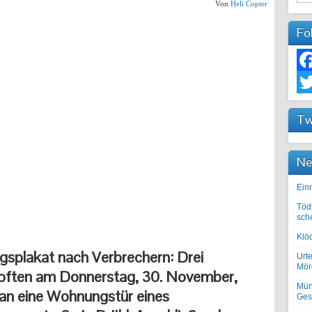
Von
Heli Copter
Fo
Fac
Twit
Tw
Ne
Einr
Töd
sch
Klöc
gsplakat nach Verbrechern: Drei
Urte
Mörd
pften am Donnerstag, 30. November,
Mün
an eine Wohnungstür eines
Ges