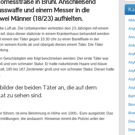
omesstraße in Brühl. Anschließend
usswaffe und einem Messer in die
Ka
zwei Männer (18/23) aufhielten.
Abs
die Luft ab. Die Unbekannten verletzten den 23-Jährigen mit einem
Ang
art, dass dieser stationär in einem Krankenhaus behandelt werden
Ans
einem der Täter gegen 10:30 Uhr zu einer Bankfiliale in der
von seinem Konto ab und übergab dieses einem Täter. Die Täter
Ant
htung.
Ara
en Geschädigten wie folgt beschrieben werden: Der erste Täter war
Asyl
roß und von schmaler Statur. Er hatte naturblonde Haare und blaue
alt, 185 bis 187 Zentimeter groß und von schmaler Statur. Dieser hatte
Asy
.
Asyl
bilder der beiden Täter an, die auf dem
Asy
t zu sehen sind.
Bah
Bev
Bra
ter führen, ist eine Belohnung in Höhe von 1000,- Euro ausgelobt. Das
Ermittlungen, die andauern. Hinweise nimmt die Polizei unter der
Deu
Die