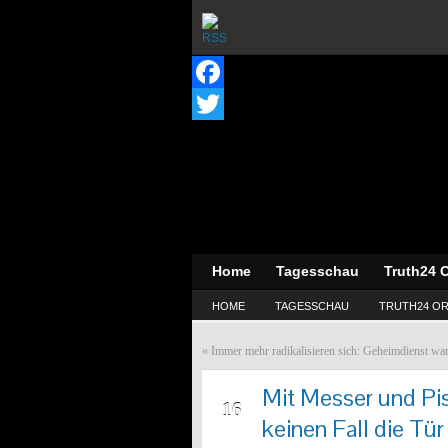
Facebook
Twitter
Home
Tagesschau
Truth24 O
HOME
TAGESSCHAU
TRUTH24 OR
«
Immer mehr radikalisieren sich: Geheimdienst war
Mit Messer und Pi
DEZ
16
keinen Fall die Tür