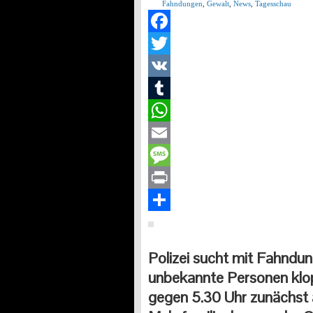
Fahndungen
,
Gewalt
,
News
,
Tagesschau
Facebook
Twitter
VK
Tumblr
WhatsApp
Email
Message
Print
Teilen
Polizei sucht mit Fahndun
unbekannte Personen klo
gegen 5.30 Uhr zunächst 