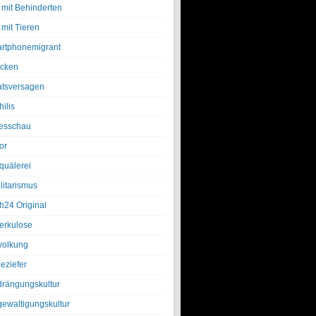
 mit Behinderten
 mit Tieren
rtphonemigrant
cken
atsversagen
ilis
esschau
or
quälerei
litarismus
h24 Original
erkulose
olkung
eziefer
drängungskultur
gewaltigungskultur