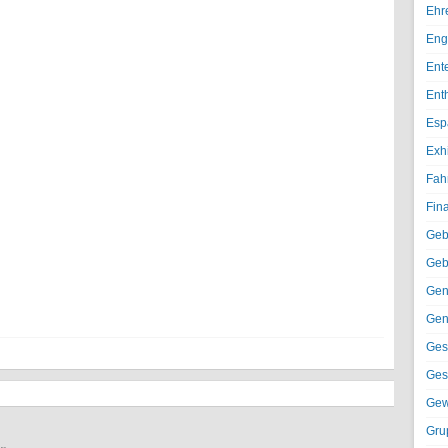
Ehr
Eng
Ent
Ent
Esp
Exh
Fah
Fin
Geb
Geb
Gen
Gen
Ges
Ges
Gew
Gru