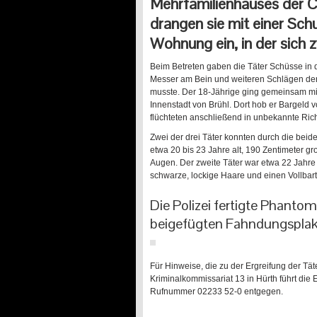
Mehrfamilienhauses der C
drangen sie mit einer Sch
Wohnung ein, in der sich 
Beim Betreten gaben die Täter Schüsse in 
Messer am Bein und weiteren Schlägen der
musste. Der 18-Jährige ging gemeinsam mit 
Innenstadt von Brühl. Dort hob er Bargeld 
flüchteten anschließend in unbekannte Ric
Zwei der drei Täter konnten durch die beid
etwa 20 bis 23 Jahre alt, 190 Zentimeter g
Augen. Der zweite Täter war etwa 22 Jahre 
schwarze, lockige Haare und einen Vollbart
Die Polizei fertigte Phantom
beigefügten Fahndungsplaka
Für Hinweise, die zu der Ergreifung der Tä
Kriminalkommissariat 13 in Hürth führt die 
Rufnummer 02233 52-0 entgegen.