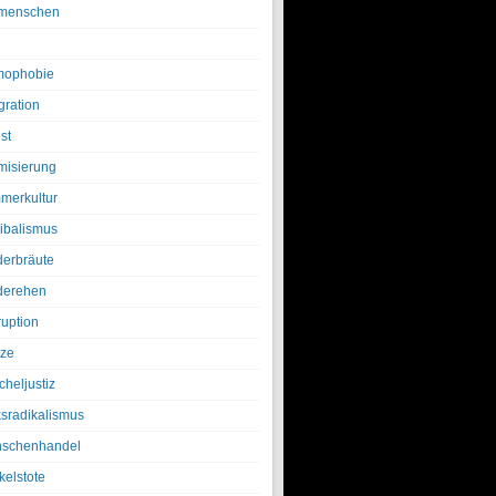
menschen
ophobie
gration
st
amisierung
merkultur
ibalismus
derbräute
derehen
ruption
tze
cheljustiz
ksradikalismus
schenhandel
kelstote