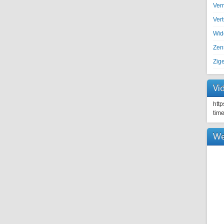
Ver
Ver
Wid
Zen
Zig
Vi
htt
tim
We