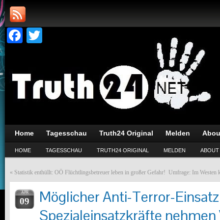
Facebook
Twitter
Home
Tagesschau
Truth24 Original
Melden
Abou
HOME
TAGESSCHAU
TRUTH24 ORIGINAL
MELDEN
ABOUT
«
Statistik enthüllt: OÖ Flüchtlingsbetreuer leben in großer Gefahr!
Umfrage: Im Westen k
Möglicher Anti-Terror-Einsatz
APR
09
Spezialeinsatzkräfte nehmen 