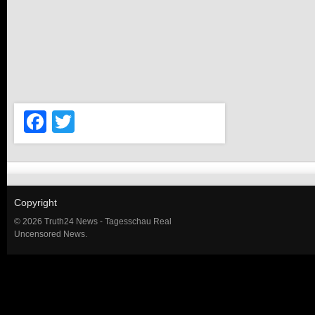
Facebook
Twitter
Copyright
© 2026 Truth24 News - Tagesschau Real
Uncensored News.