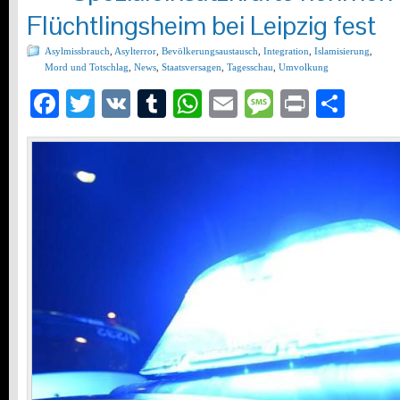
Flüchtlingsheim bei Leipzig fest
Asylmissbrauch
,
Asylterror
,
Bevölkerungsaustausch
,
Integration
,
Islamisierung
,
Mord und Totschlag
,
News
,
Staatsversagen
,
Tagesschau
,
Umvolkung
Facebook
Twitter
VK
Tumblr
WhatsApp
Email
Message
Print
Teil