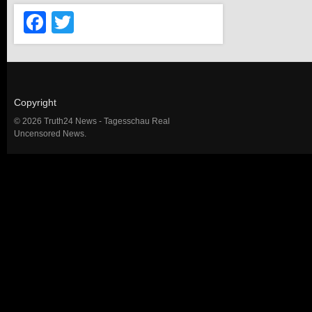
Facebook
Twitter
Copyright
© 2026 Truth24 News - Tagesschau Real
Uncensored News.