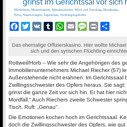
grinst im Gerichtssal vor sich 
Merkelstote
,
Messermänner
,
Mitnahmekultur
,
Mord und Totschlag
,
Mordkultur
,
News
,
Staatsversagen
,
Tagesschau
,
Verdrängungskultur
Facebook
Twitter
VK
Tumblr
WhatsApp
Email
Message
Print
Teil
Das ehemalige Offizierskasino. Hier wollte Micha
sich und den syrischen Flüchtling einricht
Rottweil/Horb – Wie sehr die Angehörigen des g
Immobilienunternehmers Michael Riecher (57) l
Außenstehende nicht erahnen. Im Gerichtssaal 
Zwillingsschwester des Opfers heraus. Sie sagt
grinst die ganze Zeit vor sich hin. Er hat hier nich
Mordfall.“ Auch Riechers zweite Schwester springt
Tisch. Ruft: „Genau“.
Die Emotionen kochen hoch im Gerichtssaal. Kei
doch die Zwillingsschwester des Opfers, wie gut