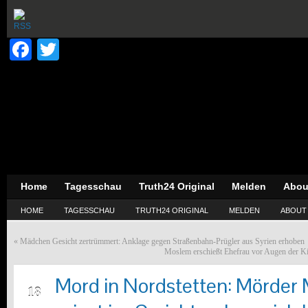
Facebook
Twitter
Home
Tagesschau
Truth24 Original
Melden
Abou
HOME
TAGESSCHAU
TRUTH24 ORIGINAL
MELDEN
ABOUT
«
Mädchen Gesicht zertrümmert: Anklage gegen Straßenbahn-Prügler aus Syrien erhoben
Moslem erschießt Ehefrau vor Augen der Kin
Mord in Nordstetten: Mörde
JUN
18