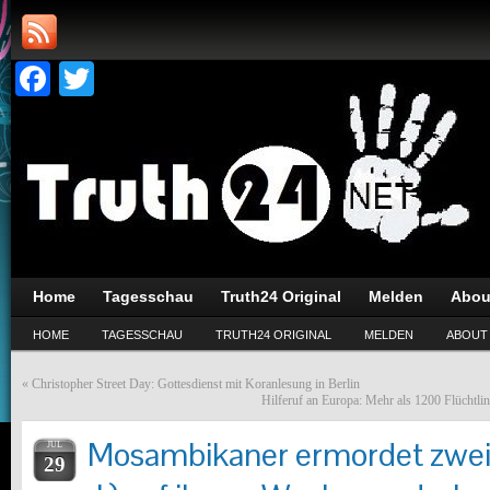
Facebook
Twitter
Home
Tagesschau
Truth24 Original
Melden
Abou
HOME
TAGESSCHAU
TRUTH24 ORIGINAL
MELDEN
ABOUT
«
Christopher Street Day: Gottesdienst mit Koranlesung in Berlin
Hilferuf an Europa: Mehr als 1200 Flüchtli
Mosambikaner ermordet zwei
JUL
29