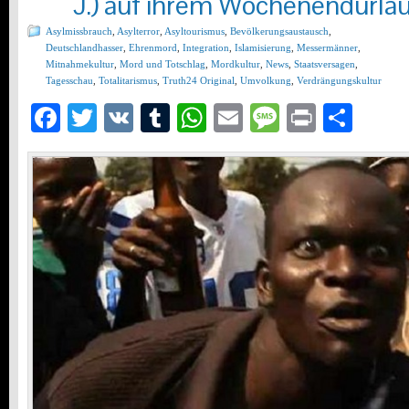
J.) auf ihrem Wochenendurlau
Asylmissbrauch
,
Asylterror
,
Asyltourismus
,
Bevölkerungsaustausch
,
Deutschlandhasser
,
Ehrenmord
,
Integration
,
Islamisierung
,
Messermänner
,
Mitnahmekultur
,
Mord und Totschlag
,
Mordkultur
,
News
,
Staatsversagen
,
Tagesschau
,
Totalitarismus
,
Truth24 Original
,
Umvolkung
,
Verdrängungskultur
Facebook
Twitter
VK
Tumblr
WhatsApp
Email
Message
Print
Teil