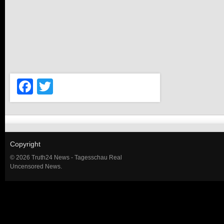
Facebook
Twitter
Copyright
© 2026 Truth24 News - Tagesschau Real
Uncensored News.