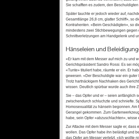
Sie schafften es zudem, den Beschuldigten
Später tauchte er jedoch wieder auf, nach
Gesamtlänge 26,8 cm, glatter Schliff», so d
Kontrahenten. «Beim Geschädigten», so die
mindestens zwei Stichbewegungen gegen de
Schnittverletzungen am Handgelenk und un
Hänseleien und Beleidigun
«Er kam mit dem Messer auf mich zu und wol
Gerichtspräsident Sandro Rossi. Es sei mö
«Tunte» tituliert habe, räumte er ein. Er ha
gewesen. «Der Beschuldigte war ein guter K
Trotz hartnäckigem Nachhaken des Gerichts
wissen. Deutlich spürbar wurde auch ihre 
Sie – das Opfer und er – seien anfänglich 
zwischendurch schluchzte und schniefte. Sp
Homosexualität zu hänseln begonnen. Am fr
Gerangel gekommen. Zum Gartenwerkzeug h
habe, sein Opfer «abzuschlachten», wisse 
Zur Attacke mit dem Messer sagte er, dass 
wollen. Das Opfer habe ihn belästigt und 
das Opfer am Messer verletzt. «Ich wollte ni