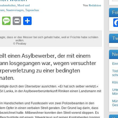
tnahmekultur
,
Mord und
Von
Redaktion
rant
,
Staatsversagen
,
Tagesschau
Fo
lr
atsApp
Email
Message
Print
Teilen
Tw
gte, dass er das Messer bei sich gehabt habe, weil er Früchte habe schälen
wollen.
© Pixabay
Ne
eilt einen Asylbewerber, der mit einem
ann losgegangen war, wegen versuchter
Einr
rperverletzung zu einer bedingten
Töd
sch
naten.
Klöc
uldigte durch den Übersetzer ausrichten. «Er hat sich selber verletzt.»
Urte
i Lanka, in der Asylbewerberunterkunft Riniken einen Landsmann mit
Mörd
Mün
 in Handschellen und Fussfesseln von zwei Polizeibeamten in den
Ges
 dem Opfer in einen verbalen Streit geraten. Der Grund lag darin, dass
ezeichnet hatte. Mitbewohner konnten den Streit vorerst stoppen. Es
 Beschuldigte mit einem Jätwerkzeug auf seinen Kontrahenten losging.