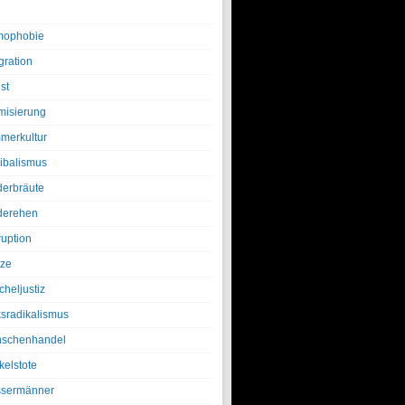
ophobie
gration
st
amisierung
merkultur
ibalismus
derbräute
derehen
ruption
tze
cheljustiz
ksradikalismus
schenhandel
kelstote
sermänner