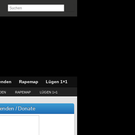
enden
Rapemap
Lügen 1×1
DEN
RAPEMAP
LÜGEN 1×1
enden / Donate