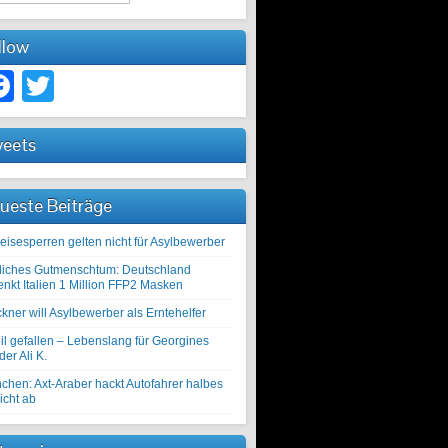
llow
Facebook
Twitter
eets
ueste Beiträge
eisesperren gelten nicht für Asylbewerber
liches Gutmenschtum: Deutschland
enkt Italien 1 Million FFP2 Masken
kner will Asylbewerber als Erntehelfer
il gefallen – Lebenslang für Georgines
er Ali K.
chen: Axt-Araber hackt Autofahrer halbes
icht ab