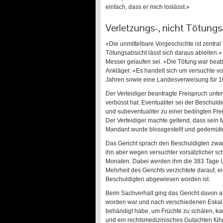
einfach, dass er mich loslässt.»
Verletzungs-, nicht Tötungs
«Die unmittelbare Vorgeschichte ist zentral f
Tötungsabsicht lässt sich daraus ableiten
Messer gelaufen sei. «Die Tötung war beabs
Ankläger. «Es handelt sich um versuchte vor
Jahren sowie eine Landesverweisung für 1
Der Verteidiger beantragte Freispruch unt
verbüsst hat. Eventualiter sei der Beschul
und subeventualiter zu einer bedingten Frei
Der Verteidiger machte geltend, dass sein
Mandant wurde blossgestellt und gedemütigt
Das Gericht sprach den Beschuldigten zwar 
ihn aber wegen versuchter vorsätzlicher sc
Monaten. Dabei werden ihm die 383 Tage Unt
Mehrheit des Gerichts verzichtete darauf
Beschuldigten abgewiesen worden ist.
Beim Sachverhalt ging das Gericht davon a
worden war und nach verschiedenen Eskalat
behändigt habe, um Früchte zu schälen, ka
und ein rechtsmedizinisches Gutachten führ