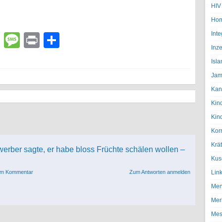
HIV
Hom
Inte
lr
atsApp
Email
Message
Print
Teilen
Inze
Isl
Jam
Kan
Kin
Kin
Kor
Krä
erber sagte, er habe bloss Früchte schälen wollen –
Kus
sem Kommentar
Zum Antworten anmelden
Lin
Men
Mer
Mes