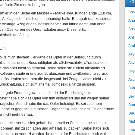
Ka
 auf sein Zimmer zu bringen.
Abs
dem er in der Küche ein Messer – «Marke Ikea, Klingenlänge 12,8 cm,
ie Anklageschrift nüchtern – behändigt hatte. Er begab sich zu seinem
Ang
 Anklage, «zog er das Messer hervor und führte damit, von oben,
Ans
n Oberkörper des Geschädigten aus.» Dieser erlitt
terhalb der Achsel.
Ant
gen
Ara
Asyl
lte mich stechen», erklärte das Opfer in der Befragung durch
glich, dass er den Beschuldigten als «Schwuchtel», «Transe» oder
Asy
be das aber nicht so gemeint. Beide seien sie zudem alkoholisiert
Asyl
ollege», sagte er und zog Strafanzeige und Zivilforderung zurück.
präsidenten schienen die insgesamt drei Zeugen vieles nicht zu
Asy
Zurückhaltung, sich zum Thema Homosexualität zu äussern.
Bah
sehr gute Freunde gewesen, erklärte der Beschuldigte, der
Bev
äter habe sich das Opfer von ihm distanziert und ihn wegen seiner
aglichen Abend habe ihn das Opfer beleidigt. Es sei zu einem
Bra
abe er gegriffen, um seinen Gegner einzuschüchtern. Ob er gedroht
Deu
er nicht mehr genau.
Die
er das Messer bei sich gehabt habe, weil er Früchte habe schälen
begonnen, ihn zu schlagen und am Hals zu packen. Dabei habe sich
Ehr
cht, dass er verletzt wurde», beteuerte der Beschuldigte. «Ich wollte