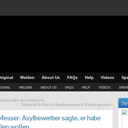
riginal
Melden
About Us
FAQs
Help
Videos
Sp
IGINAL
MELDEN
ABOUT US
FAQS
HELP
VIDEOS
SPEN
lanten fielen über Studentin her
Sp
Todesstrafe für Mord an Skandinavierinnen in Marokko gefordert
»
Messer: Asylbewerber sagte, er habe
len wollen