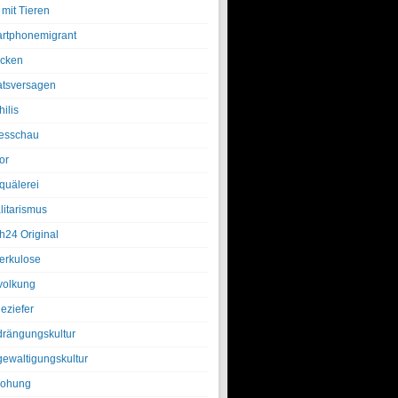
 mit Tieren
rtphonemigrant
cken
atsversagen
ilis
esschau
or
quälerei
litarismus
h24 Original
erkulose
olkung
eziefer
drängungskultur
gewaltigungskultur
rohung