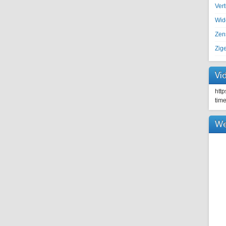
Ver
Wid
Zen
Zig
Vi
htt
tim
We