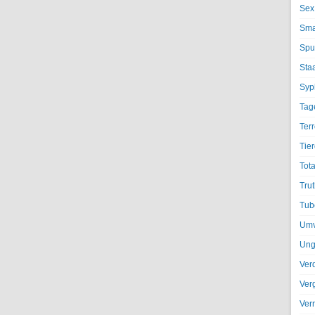
Sex
Sma
Spu
Sta
Syph
Tag
Terr
Tier
Tota
Trut
Tub
Umv
Ung
Ver
Ver
Ver