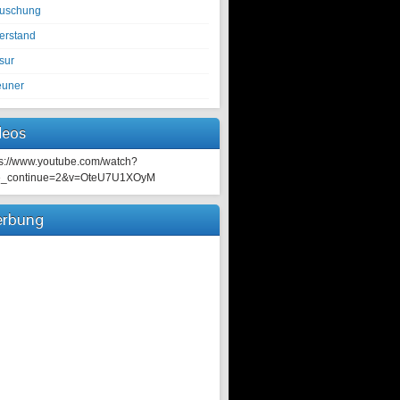
tuschung
erstand
sur
euner
deos
ps://www.youtube.com/watch?
e_continue=2&v=OteU7U1XOyM
rbung