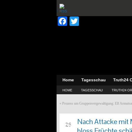
Facebook
Twitter
Home
Tagesschau
Truth24 O
HOME
TAGESSCHAU
TRUTH24 OR
«
Prozess um Gruppenvergewaltigung: Elf Armutsasy
Nach Attacke mit 
JUN
26
bloss Früchte schä