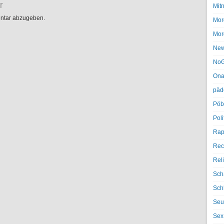
r
Mit
ntar abzugeben.
Mor
Mor
Ne
NoG
Ona
päd
Pöb
Poli
Rap
Rec
Rel
Sch
Sch
Seu
Sex