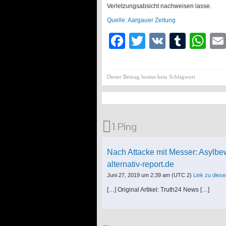
Verletzungsabsicht nachweisen lasse.
Quelle: Aargauer Zeitung
Facebook
Twitter
VK
Tumb
Wh
Dieser Beitrag besitzt kein Schlagwort
1 Ping
Nach Attacke mit Messer: Asylbew
alternativ-report.de
Juni 27, 2019 um 2:39 am
(UTC 2)
Link zu die
[…] Original Artikel: Truth24 News […]