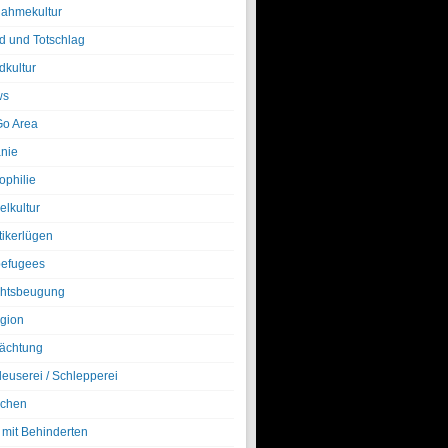
nahmekultur
d und Totschlag
dkultur
ws
o Area
nie
ophilie
elkultur
tikerlügen
efugees
htsbeugung
igion
ächtung
leuserei / Schlepperei
chen
 mit Behinderten