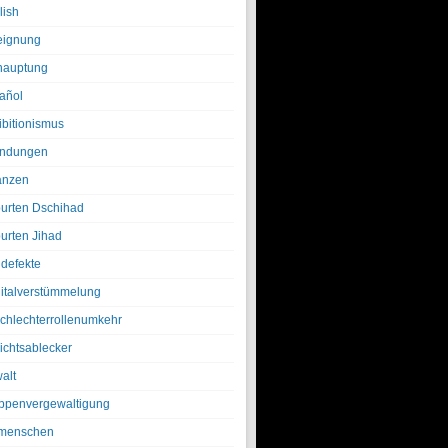
lish
eignung
hauptung
añol
ibitionismus
ndungen
anzen
urten Dschihad
urten Jihad
defekte
italverstümmelung
chlechterrollenumkehr
ichtsablecker
alt
ppenvergewaltigung
menschen