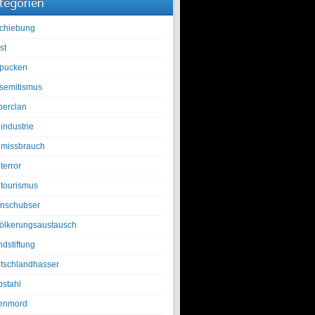
tegorien
chiebung
st
pucken
isemitismus
berclan
industrie
lmissbrauch
terror
ltourismus
nschubser
ölkerungsaustausch
ndstiftung
tschlandhasser
bstahl
enmord