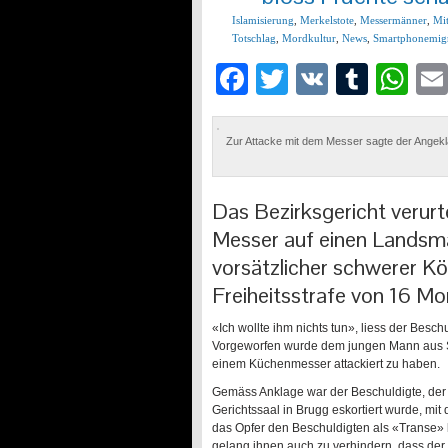
Islamisierung
,
Merkelstote
,
Messermänner
,
Mi
Totschlag
,
Mordkultur
,
News
,
Smartphonemig
Facebook
Twitter
VK
Tumb
Wh
Zur Attacke mit dem Messer sagte der Angekla
Das Bezirksgericht verurt
Messer auf einen Landsm
vorsätzlicher schwerer Kö
Freiheitsstrafe von 16 Mo
«Ich wollte ihm nichts tun», liess der Besch
Vorgeworfen wurde dem jungen Mann aus Sr
einem Küchenmesser attackiert zu haben.
Gemäss Anklage war der Beschuldigte, der
Gerichtssaal in Brugg eskortiert wurde, mit
das Opfer den Beschuldigten als «Transe» b
gelang ihnen auch zu verhindern, dass der