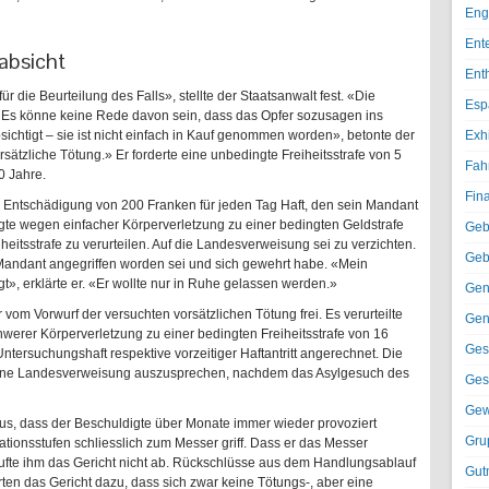
Eng
Ent
absicht
Ent
ür die Beurteilung des Falls», stellte der Staatsanwalt fest. «Die
Esp
.» Es könne keine Rede davon sein, dass das Opfer sozusagen ins
ichtigt – sie ist nicht einfach in Kauf genommen worden», betonte der
Exh
sätzliche Tötung.» Er forderte eine unbedingte Freiheitsstrafe von 5
Fah
0 Jahre.
Fin
er Entschädigung von 200 Franken für jeden Tag Haft, den sein Mandant
digte wegen einfacher Körperverletzung zu einer bedingten Geldstrafe
Geb
heitsstrafe zu verurteilen. Auf die Landesverweisung sei zu verzichten.
Geb
 Mandant angegriffen worden sei und sich gewehrt habe. «Mein
», erklärte er. «Er wollte nur in Ruhe gelassen werden.»
Gen
vom Vorwurf der versuchten vorsätzlichen Tötung frei. Es verurteilte
Gen
hwerer Körperverletzung zu einer bedingten Freiheitsstrafe von 16
Ges
ersuchungshaft respektive vorzeitiger Haftantritt angerechnet. Die
, eine Landesverweisung auszusprechen, nachdem das Asylgesuch des
Ges
Gew
us, dass der Beschuldigte über Monate immer wieder provoziert
Gru
ionsstufen schliesslich zum Messer griff. Dass er das Messer
ufte ihm das Gericht nicht ab. Rückschlüsse aus dem Handlungsablauf
Gut
ten das Gericht dazu, dass sich zwar keine Tötungs-, aber eine