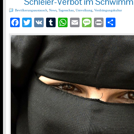
Schleier-Verbot im Schwimm
Bevölkerungsaustausch
,
News
,
Tagesschau
,
Umvolkung
,
Verdrängungskultur
Facebook
Twitter
VK
Tumblr
WhatsApp
Email
Message
Print
Teil