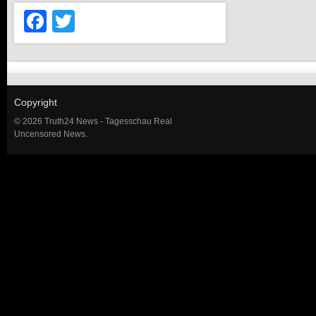
Facebook
Twitter
Copyright
© 2026 Truth24 News - Tagesschau Real
Uncensored News.