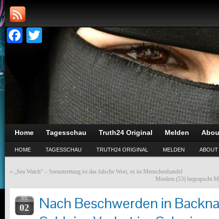
Facebook
Twitter
Home
Tagesschau
Truth24 Original
Melden
Abou
HOME
TAGESSCHAU
TRUTH24 ORIGINAL
MELDEN
ABOUT
«
„Sea Watch“ – Seenotrettung ist das falsche Wort, es ist Menschenhandel
Moslem (53) begrapscht 
Nach Beschwerden in Backnan
JUL
02