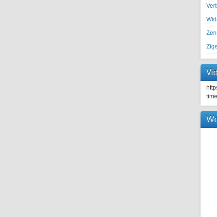
Ver
Wid
Zen
Zig
Vi
htt
tim
We