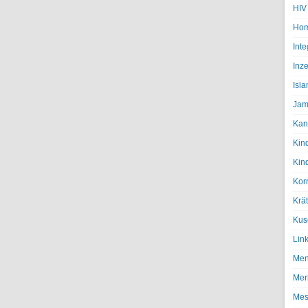
HIV
Hom
Inte
Inze
Isl
Jam
Kan
Kin
Kin
Kor
Krä
Kus
Lin
Men
Mer
Mes