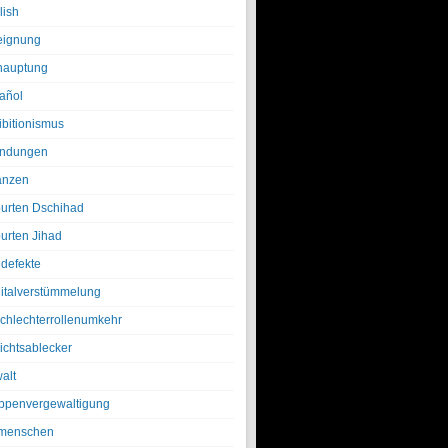
lish
eignung
hauptung
añol
ibitionismus
ndungen
anzen
urten Dschihad
urten Jihad
defekte
italverstümmelung
chlechterrollenumkehr
ichtsablecker
alt
ppenvergewaltigung
menschen