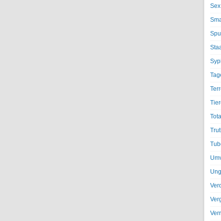
Sex
Sma
Spu
Sta
Syph
Tag
Terr
Tier
Tota
Trut
Tub
Umv
Ung
Ver
Ver
Ver