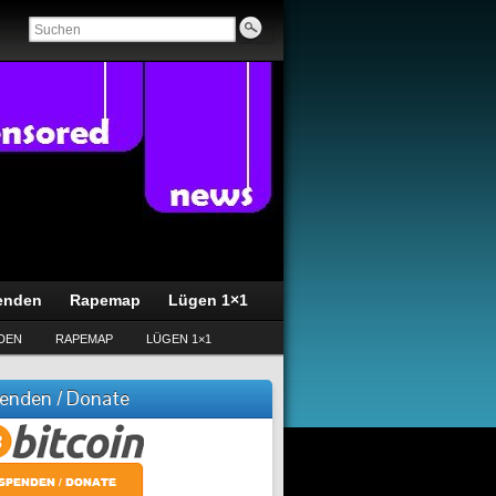
enden
Rapemap
Lügen 1×1
DEN
RAPEMAP
LÜGEN 1×1
enden / Donate