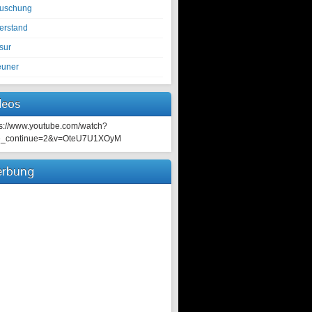
tuschung
erstand
sur
euner
deos
ps://www.youtube.com/watch?
e_continue=2&v=OteU7U1XOyM
rbung