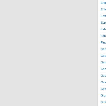
Eng
Ent
Ent
Esp
Exh
Fah
Fin
Geb
Geb
Gen
Gen
Ges
Ges
Gew
Gru
Gut