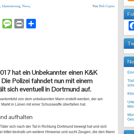
,
Islamisierung
,
News
,
Von
Heli Copter
Fo
lr
atsApp
Email
Message
Print
Teilen
Tw
Ne
2017 hat ein Unbekannter einen K&K
Einr
. Die Polizei fahndet nun mit einem
Töd
sch
lt sich eventuell in Dortmund auf.
Klöc
hantombild von dem unbekannten Mann erstellt werden, der am
Urte
arkt in Lünen mit einer Schusswaffe überfallen hat.
Mörd
Mün
und aufhalten
Ges
Täter sich nach der Tat in Richtung Dortmund bewegt hat und sich
zei bittet deshalb um weitere Hinweise und sucht Zeugen, die den Mann