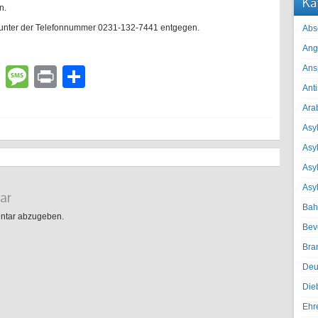
Ka
n.
unter der Telefonnummer 0231-132-7441 entgegen.
Abs
Ang
Ans
lr
atsApp
Email
Message
Print
Teilen
Ant
Ara
Asyl
Asy
Asyl
Asy
ar
Bah
ntar abzugeben.
Bev
Bra
Deu
Die
Ehr