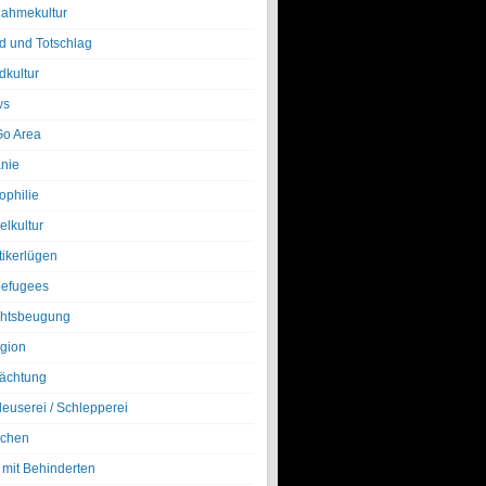
nahmekultur
d und Totschlag
dkultur
ws
o Area
nie
ophilie
elkultur
tikerlügen
efugees
htsbeugung
igion
ächtung
leuserei / Schlepperei
chen
 mit Behinderten