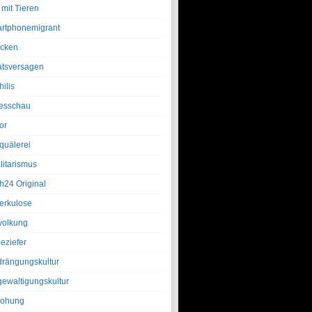
 mit Tieren
rtphonemigrant
cken
atsversagen
ilis
esschau
or
quälerei
litarismus
h24 Original
erkulose
olkung
eziefer
drängungskultur
gewaltigungskultur
rohung