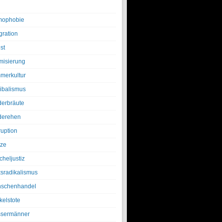
ophobie
gration
st
amisierung
merkultur
ibalismus
derbräute
derehen
ruption
tze
cheljustiz
ksradikalismus
schenhandel
kelstote
sermänner