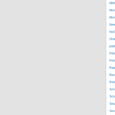
Mit
Mor
Mor
Ne
NoG
Ona
päd
Pöb
Poli
Rap
Rec
Rel
Sch
Sch
Seu
Sex