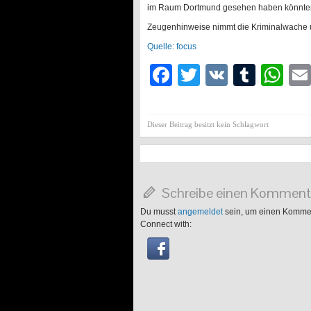
im Raum Dortmund gesehen haben könnte
Zeugenhinweise nimmt die Kriminalwache 
Quelle: focus
Facebook
Twitter
VK
Tumb
Wh
Dieser Beitrag besitzt kein Schlagwort
Schreibe einen Komment
Du musst
angemeldet
sein, um einen Komme
Connect with: