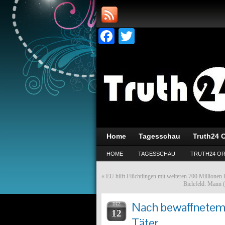
Facebook
Twitter
Home
Tagesschau
Truth24 O
HOME
TAGESSCHAU
TRUTH24 OR
«
EU hilft Flüchtlingen mit weiteren 700 Millionen 
Bielefeld: Mann (
Nach bewaffnetem R
DEZ
12
Täter