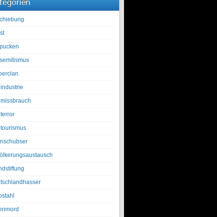
tegorien
chiebung
st
pucken
isemitismus
berclan
industrie
lmissbrauch
terror
ltourismus
nschubser
ölkerungsaustausch
ndstiftung
tschlandhasser
bstahl
enmord