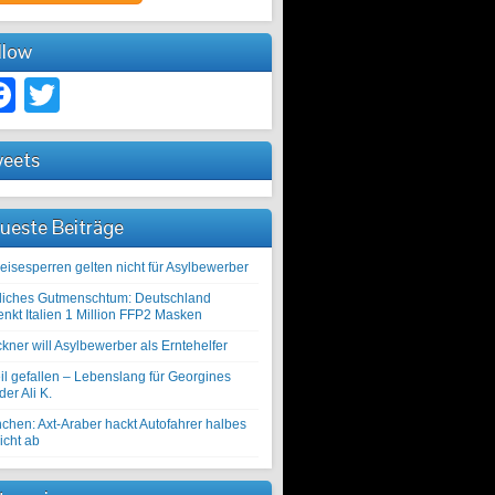
llow
Facebook
Twitter
eets
ueste Beiträge
eisesperren gelten nicht für Asylbewerber
liches Gutmenschtum: Deutschland
enkt Italien 1 Million FFP2 Masken
kner will Asylbewerber als Erntehelfer
il gefallen – Lebenslang für Georgines
er Ali K.
chen: Axt-Araber hackt Autofahrer halbes
icht ab