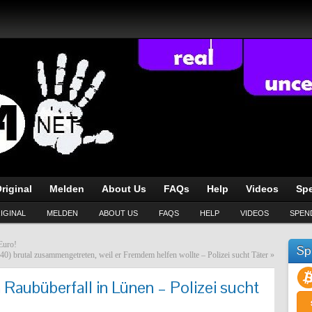
riginal
Melden
About Us
FAQs
Help
Videos
Sp
IGINAL
MELDEN
ABOUT US
FAQS
HELP
VIDEOS
SPEN
Euro!
Sp
40) brutal zusammengetreten, weil er Fremdem helfen wollte – Polizei sucht Täter
»
aubüberfall in Lünen – Polizei sucht