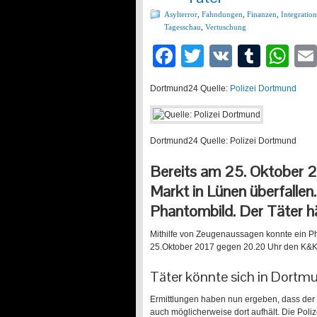
Asylterror
,
Fahndungen
,
Finanzen
,
Integration
Tagesschau
,
Vertuschung
Facebook
Twitter
VK
Tumb
Wh
Dortmund24
Quelle:
Polizei
Dortmund
Dortmund24
Quelle: Polizei Dortmund
Bereits am 25. Oktober 
Markt in Lünen überfallen
Phantombild. Der Täter hä
Mithilfe von Zeugenaussagen konnte ein P
25.Oktober 2017 gegen 20.20 Uhr den K&K M
Täter könnte sich in Dortm
Ermittlungen haben nun ergeben, dass der 
auch möglicherweise dort aufhält. Die Poli