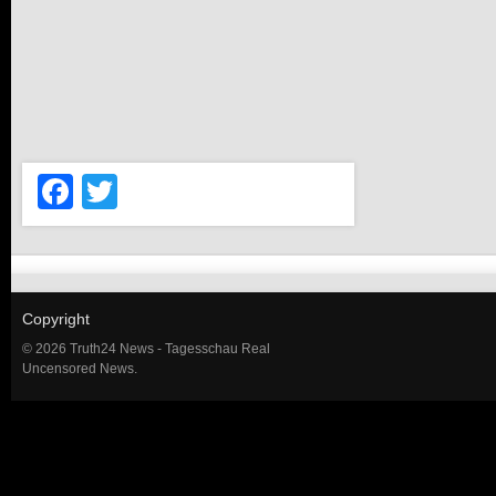
Facebook
Twitter
Copyright
© 2026 Truth24 News - Tagesschau Real
Uncensored News.