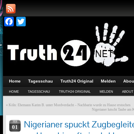
Facebook
Twitter
Home
Tagesschau
Truth24 Original
Melden
Abou
HOME
TAGESSCHAU
TRUTH24 ORIGINAL
MELDEN
ABOUT
«
Köln: Ehemann Karim B. unter Mordverdacht – Nachbarin wurde zu Hause erstochen
Nigerianer lutscht Taube am 
Nigerianer spuckt Zugbegleite
FEB
01