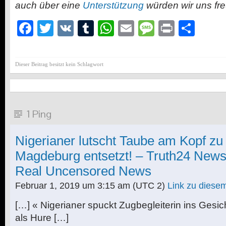
auch über eine
Unterstützung
würden wir uns fr
Facebook
Twitter
VK
Tumblr
WhatsApp
Email
Message
Print
Teil
Dieser Beitrag besitzt kein Schlagwort
1 Ping
Nigerianer lutscht Taube am Kopf zu 
Magdeburg entsetzt! – Truth24 New
Real Uncensored News
Februar 1, 2019 um 3:15 am
(UTC 2)
Link zu dies
[…] « Nigerianer spuckt Zugbegleiterin ins Gesic
als Hure […]