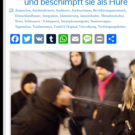
und beschimpft sie als Hure
Anspucken
,
Asylmissbrauch
,
Asylterror
,
Asyltourismus
,
Bevölkerungsaustausch
,
Deutschlandhasser
,
Integration
,
Islamisierung
,
Jammerkultur
,
Mitnahmekultur
,
News
,
Schleuserei / Schlepperei
,
Smartphonemigrant
,
Staatsversagen
,
Tagesschau
,
Totalitarismus
,
Truth24 Original
,
Umvolkung
,
Verdrängungskultur
Facebook
Twitter
VK
Tumblr
WhatsApp
Email
Message
Print
Teil