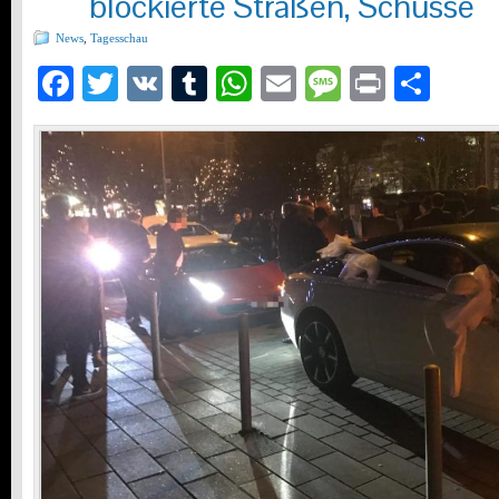
blockierte Straßen, Schüsse
News
,
Tagesschau
Facebook
Twitter
VK
Tumblr
WhatsApp
Email
Message
Print
Teil