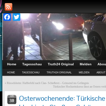
Facebook
Twitter
Home
Tagesschau
Truth24 Original
Melden
Abou
HOME
TAGESSCHAU
TRUTH24 ORIGINAL
MELDEN
ABOUT
«
Rüsselsheim: Haftbefehl nach Clan- Schießerei – Grinsend ins Gefängnis
Türkischer Hochzeitskorso lässt an Ostern verle
Osterwochenende: Türkische 
APR
30