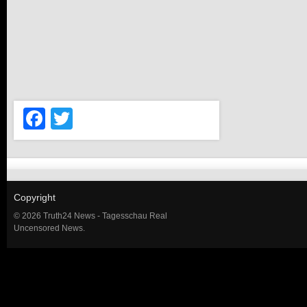
Facebook
Twitter
Copyright
© 2026 Truth24 News - Tagesschau Real
Uncensored News.