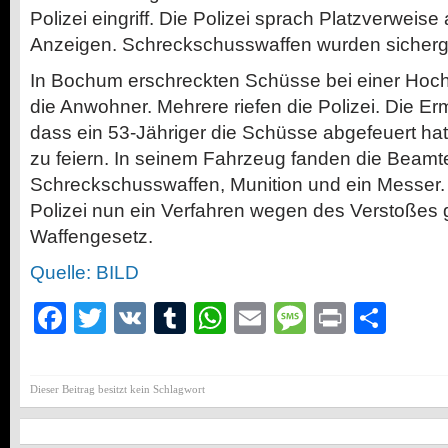
Polizei eingriff. Die Polizei sprach Platzverweise
Anzeigen. Schreckschusswaffen wurden sicherge
In Bochum erschreckten Schüsse bei einer Hoc
die Anwohner. Mehrere riefen die Polizei.
Die Erm
dass ein 53-Jähriger die Schüsse abgefeuert ha
zu feiern. In seinem Fahrzeug fanden die Beamt
Schreckschusswaffen, Munition und ein Messer.
Polizei nun ein Verfahren wegen des Verstoßes
Waffengesetz.
Quelle: BILD
Facebook
Twitter
VK
Tumblr
WhatsApp
Email
Message
Print
Teil
Dieser Beitrag besitzt kein Schlagwort