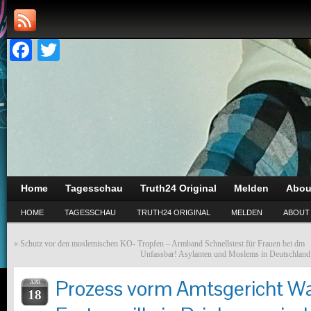
Facebook
Twitter
Home
Tagesschau
Truth24 Original
Melden
Abou
HOME
TAGESSCHAU
TRUTH24 ORIGINAL
MELDEN
ABOUT
«
Schutz vor den moslemischen KO- Tropfen – Armband Schnellstest für Frauen bei dm
Unfassbar! Asylanten und Moslems in Deutschland
Prozess vorm Amtsgericht W
APR
18