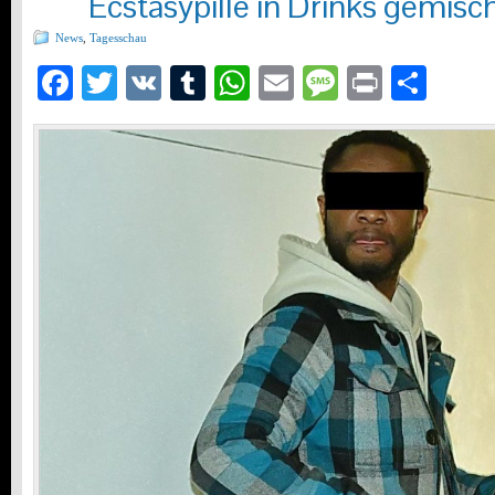
Ecstasypille in Drinks gemisc
News
,
Tagesschau
Facebook
Twitter
VK
Tumblr
WhatsApp
Email
Message
Print
Teil