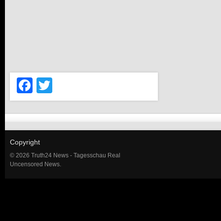
Facebook
Twitter
Copyright
© 2026 Truth24 News - Tagesschau Real
Uncensored News.