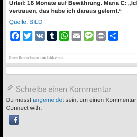
Urteil: 18 Monate auf Bewährung. Maria C: „I
vertrauen, das habe ich daraus gelernt.“
Quelle: BILD
Facebook
Twitter
VK
Tumblr
WhatsApp
Email
Message
Print
Teil
Dieser Beitrag besitzt kein Schlagwort
Schreibe einen Kommentar
Du musst
angemeldet
sein, um einen Kommentar
Connect with: