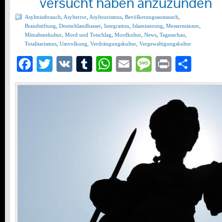
versucht haben anzuzünden
Asylmissbrauch
,
Asylterror
,
Asyltourismus
,
Bevölkerungsaustausch
,
Brandstiftung
,
Deutschlandhasser
,
Integration
,
Islamisierung
,
Messermänner
,
Mitnahmekultur
,
Mord und Totschlag
,
Mordkultur
,
News
,
Tagesschau
,
Totalitarismus
,
Umvolkung
,
Verdrängungskultur
,
Vergewaltigungskultur
Facebook
Twitter
VK
Tumblr
WhatsApp
Email
Message
Print
Teil