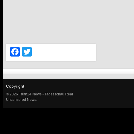
Facebook
Twitter
Copyright
© 2026 Truth24 News - Tagesschau Real
Uncensored News.