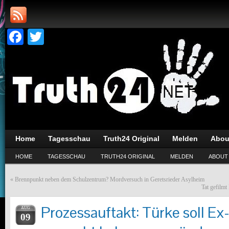
Facebook
Twitter
Home
Tagesschau
Truth24 Original
Melden
Abou
HOME
TAGESSCHAU
TRUTH24 ORIGINAL
MELDEN
ABOUT
«
Brennpunkt neben dem Schulzentrum? Mordversuch in Geretsrieder Asylheim
Tat gefilmt
Prozessauftakt: Türke soll E
AUG
09