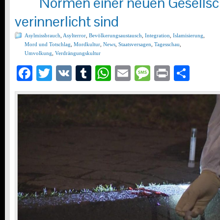
Normen einer neuen Gesellsc
verinnerlicht sind
Asylmissbrauch
,
Asylterror
,
Bevölkerungsaustausch
,
Integration
,
Islamisierung
,
Mord und Totschlag
,
Mordkultur
,
News
,
Staatsversagen
,
Tagesschau
,
Umvolkung
,
Verdrängungskultur
Facebook
Twitter
VK
Tumblr
WhatsApp
Email
Message
Print
Teil