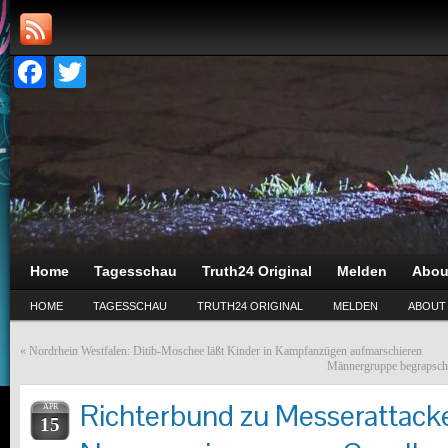
Facebook
Twitter
Home
Tagesschau
Truth24 Original
Melden
Abou
HOME
TAGESSCHAU
TRUTH24 ORIGINAL
MELDEN
ABOUT
«
Nordrhein Westfalen: Ditib-Moschee läßt Kinder in Kampfanzügen aufmarschieren
Männergruppe begrapscht
Richterbund zu Messerattacken
APR
15