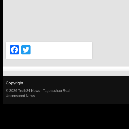
Facebook
Twitter
Copyright
© 2026 Truth24 News - Tagesschau Real
Uncensored News.