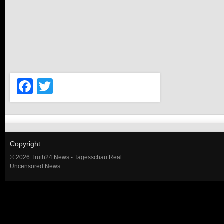
Facebook
Twitter
Copyright
© 2026 Truth24 News - Tagesschau Real
Uncensored News.