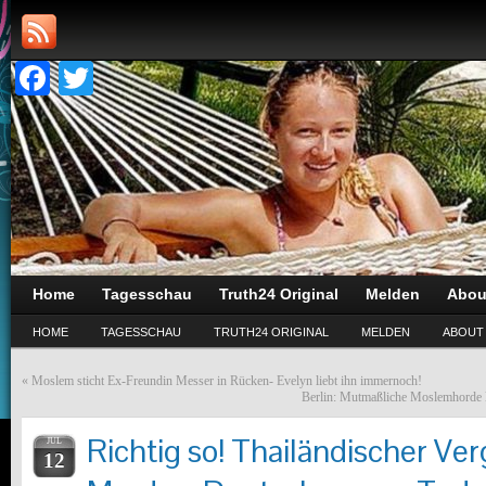
Facebook
Twitter
Home
Tagesschau
Truth24 Original
Melden
Abou
HOME
TAGESSCHAU
TRUTH24 ORIGINAL
MELDEN
ABOUT
«
Moslem sticht Ex-Freundin Messer in Rücken- Evelyn liebt ihn immernoch!
Berlin: Mutmaßliche Moslemhorde 
Richtig so! Thailändischer Ver
JUL
12