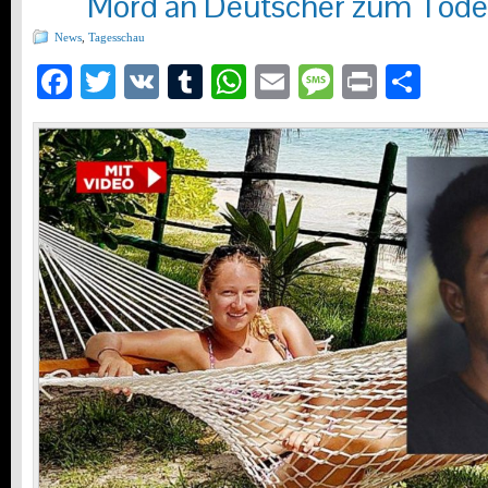
Mord an Deutscher zum Tode v
News
,
Tagesschau
Facebook
Twitter
VK
Tumblr
WhatsApp
Email
Message
Print
Teil