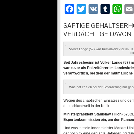
Facebook
Twitter
VK
Tumb
Wh
SAFTIGE GEHALTSERH
VERDÄCHTIGE DAVON 
Volker Lange (57) war Kriminaldirektor im L
me
Seit Jahresbeginn ist Volker Lange (57) n
war zuvor als Polizeiführer im Landeskri
verantwortlich, bei dem der mutmaßliche
Was hat er sich bei der Beförderung nur ge
Wegen des chaotischen Einsatzes und dem 
deutschlandweit in der Kritik.
Ministerpräsident Stanislaw Tillich (57,
Expertenkommission ein, um den Pannen-
Und was tat sein Innenminister Markus Ulb
der noch fix eine geplante Beförderung dur