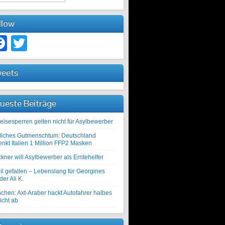
llow
Facebook
Twitter
eets
ueste Beiträge
eisesperren gelten nicht für Asylbewerber
liches Gutmenschtum: Deutschland
enkt Italien 1 Million FFP2 Masken
kner will Asylbewerber als Erntehelfer
il gefallen – Lebenslang für Georgines
er Ali K.
chen: Axt-Araber hackt Autofahrer halbes
icht ab