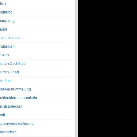
lish
eignung
hauptung
añol
ibitionismus
ndungen
anzen
urten Dschihad
urten Jihad
defekte
italverstümmelung
chlechterrollenumkehr
ichtsablecker
alt
ppenvergewaltigung
menschen