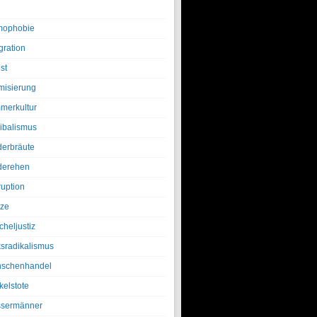
ophobie
gration
st
amisierung
merkultur
ibalismus
derbräute
derehen
ruption
tze
cheljustiz
ksradikalismus
schenhandel
kelstote
sermänner