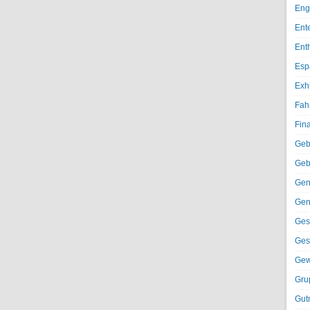
Eng
Ent
Ent
Esp
Exh
Fah
Fin
Geb
Geb
Gen
Gen
Ges
Ges
Gew
Gru
Gut