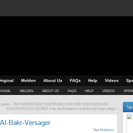
riginal
Melden
About Us
FAQs
Help
Videos
Sp
IGINAL
MELDEN
ABOUT US
FAQS
HELP
VIDEOS
SPEN
stach sie nieder – IM CHEMNITZER STADTPARK UND DER NEEFESTRASSE
Sp
STAATSANWALT SICHER: Frau mit Brotmesser bedroht und vergewaltigt
»
 Al-Bakr-Versager
Von
Redaktion