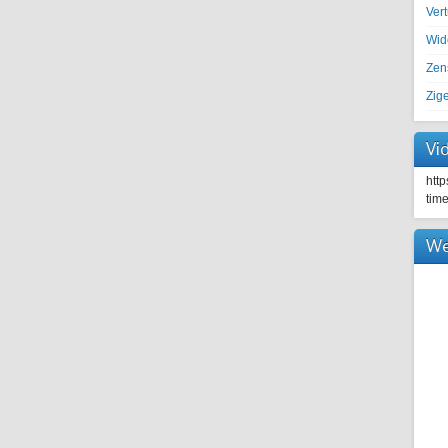
Ver
Wid
Zen
Zig
Vi
htt
tim
We