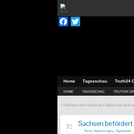
Facebook
Twitter
Home
Tagesschau
Truth24 O
HOME
TAGESSCHAU
TRUTH24 OR
«
Pakistaner zerrte Frauen ins Gebüsch und 
Sachsen befördert
JAN
31
News
,
Staatsversagen
,
Tagesschau