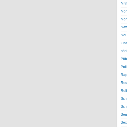
Mit
Mor
Mor
Ne
NoG
Ona
päd
Pöb
Poli
Rap
Rec
Rel
Sch
Sch
Seu
Sex