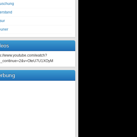
tuschung
erstand
sur
euner
deos
ps://www.youtube.com/watch?
e_continue=2&v=OteU7U1XOyM
rbung