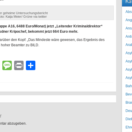
Ka
Abs
r geheime Untersuchungsbericht
oto: Katja Meier/ Grüne via twitter
Ang
ppe A16, 6488 Euro/Monat) jetzt „Leitender Kriminaldirektor“
Ans
dner Kripochef, bekommt jetzt 664 Euro mehr.
Ant
 darüber den Kopf: „Das Mindeste wäre gewesen, das Ergebnis des
Ara
n hoher Beamter zu BILD.
Asyl
Asy
lr
atsApp
Email
Message
Print
Teilen
Asyl
Asy
Bah
Bev
Bra
Deu
r
Die
ntar abzugeben.
Ehr