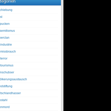
tegorien
chiebung
st
pucken
isemitismus
berclan
industrie
lmissbrauch
terror
ltourismus
nschubser
ölkerungsaustausch
ndstiftung
tschlandhasser
bstahl
enmord