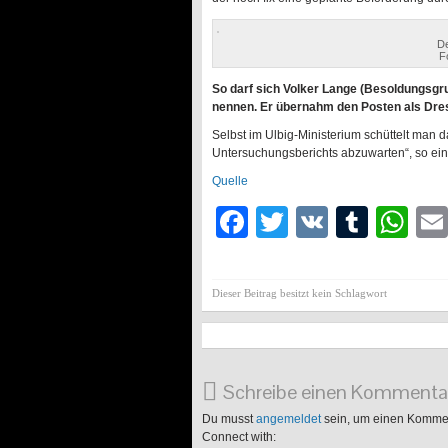
De
F
So darf sich Volker Lange (Besoldungsgru
nennen. Er übernahm den Posten als Dres
Selbst im Ulbig-Ministerium schüttelt man
Untersuchungsberichts abzuwarten“, so ei
Quelle
Facebook
Twitter
VK
Tumb
Wh
Dieser Beitrag besitzt kein Schlagwort
Schreibe einen Kommenta
Du musst
angemeldet
sein, um einen Komme
Connect with: