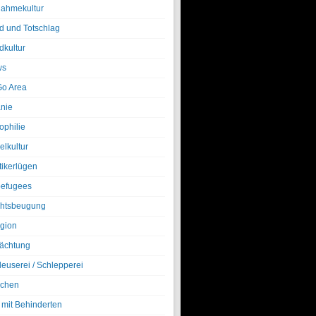
nahmekultur
d und Totschlag
dkultur
ws
o Area
nie
ophilie
elkultur
tikerlügen
efugees
htsbeugung
igion
ächtung
leuserei / Schlepperei
chen
 mit Behinderten