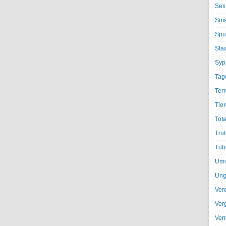
Sex
Sma
Spu
Sta
Syph
Tag
Terr
Tier
Tota
Trut
Tub
Umv
Ung
Ver
Ver
Ver