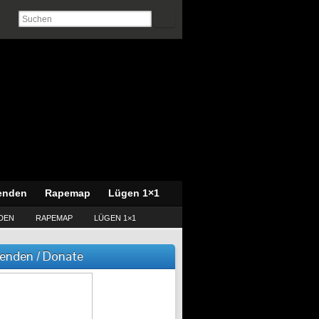
enden
Rapemap
Lügen 1×1
DEN
RAPEMAP
LÜGEN 1×1
enden / Donate