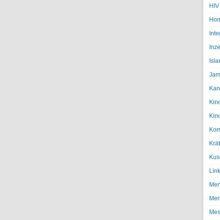
HIV
Hom
Inte
Inze
Isl
Jam
Kan
Kin
Kin
Kor
Krä
Kus
Lin
Men
Mer
Mes