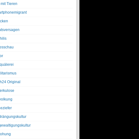
 mit Tieren
rtphonemigrant
cken
atsversagen
ilis
esschau
or
quälerei
litarismus
h24 Original
erkulose
olkung
eziefer
drängungskultur
gewaltigungskultur
rohung