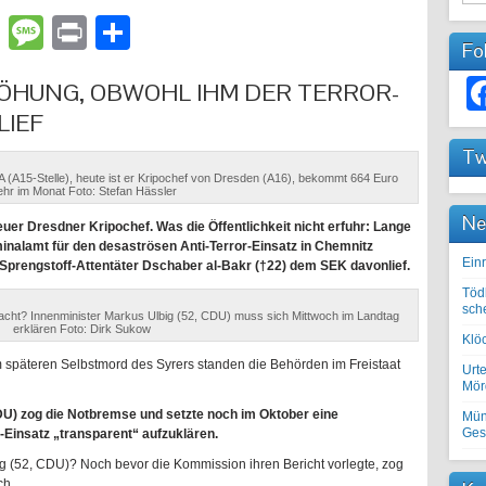
lr
atsApp
Email
Message
Print
Teilen
Fo
ÖHUNG, OBWOHL IHM DER TERROR-
LIEF
Tw
KA (A15-Stelle), heute ist er Kripochef von Dresden (A16), bekommt 664 Euro
hr im Monat Foto: Stefan Hässler
Ne
euer Dresdner Kripochef. Was die Öffentlichkeit nicht erfuhr: Lange
minalamt für den desaströsen Anti-Terror-Einsatz in Chemnitz
Einr
 Sprengstoff-Attentäter Dschaber al-Bakr (†22) dem SEK davonlief.
Töd
sch
dacht? Innenminister Markus Ulbig (52, CDU) muss sich Mittwoch im Landtag
erklären Foto: Dirk Sukow
Klöc
späteren Selbstmord des Syrers standen die Behörden im Freistaat
Urte
Mörd
 CDU) zog die Notbremse und setzte noch im Oktober eine
Mün
Ges
Einsatz „transparent“ aufzuklären.
ig (52, CDU)? Noch bevor die Kommission ihren Bericht vorlegte, zog
ch.