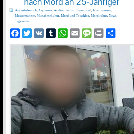
nach Mord an 25-Jähriger
Asylmissbrauch
,
Asylterror
,
Asyltourismus
,
Ehrenmord
,
Islamisierung
,
Messermänner
,
Mitnahmekultur
,
Mord und Totschlag
,
Mordkultur
,
News
,
Tagesschau
Facebook
Twitter
VK
Tumblr
WhatsApp
Email
Message
Print
Teil