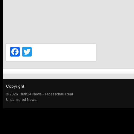
Facebook
Twitter
Copyright
© 2026 Truth24 News - Tagesschau Real
Uncensored News.