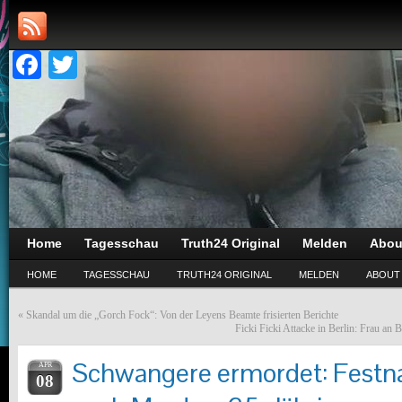
Facebook
Twitter
Home
Tagesschau
Truth24 Original
Melden
Abou
HOME
TAGESSCHAU
TRUTH24 ORIGINAL
MELDEN
ABOUT
«
Skandal um die „Gorch Fock“: Von der Leyens Beamte frisierten Berichte
Ficki Ficki Attacke in Berlin: Frau an 
Schwangere ermordet: Festna
APR
08