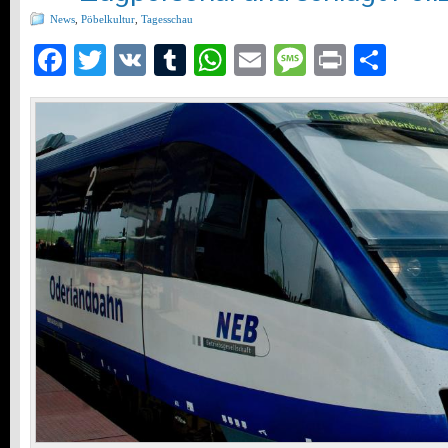
News
,
Pöbelkultur
,
Tagesschau
Facebook
Twitter
VK
Tumblr
WhatsApp
Email
Message
Print
Teil