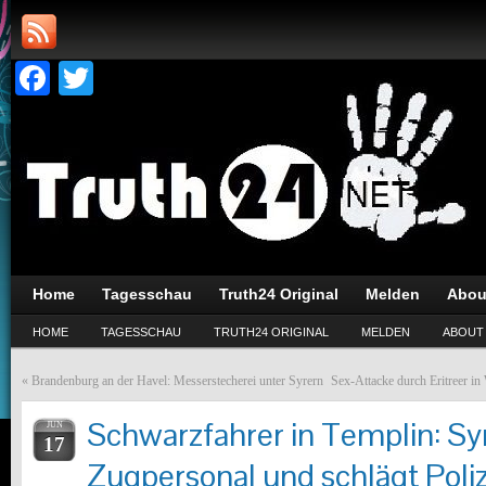
Facebook
Twitter
Home
Tagesschau
Truth24 Original
Melden
Abou
HOME
TAGESSCHAU
TRUTH24 ORIGINAL
MELDEN
ABOUT
«
Brandenburg an der Havel: Messerstecherei unter Syrern
Sex-Attacke durch Eritreer i
Schwarzfahrer in Templin: Syr
JUN
17
Zugpersonal und schlägt Poliz