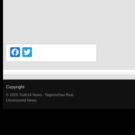
Facebook
Twitter
Copyright
© 2026 Truth24 News - Tagesschau Real
Uncensored News.