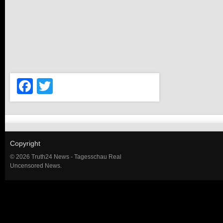
Facebook
Twitter
Copyright
© 2026 Truth24 News - Tagesschau Real
Uncensored News.