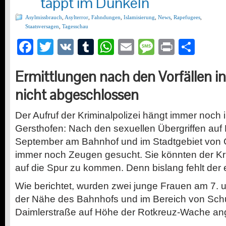
tappt im Dunkeln
Asylmissbrauch
,
Asylterror
,
Fahndungen
,
Islamisierung
,
News
,
Rapefugees
,
Staatsversagen
,
Tagesschau
Facebook
Twitter
VK
Tumblr
WhatsApp
Email
Message
Print
Teil
Ermittlungen nach den Vorfällen i
nicht abgeschlossen
Der Aufruf der Kriminalpolizei hängt immer noch 
Gersthofen: Nach den sexuellen Übergriffen auf
September am Bahnhof und im Stadtgebiet von 
immer noch Zeugen gesucht. Sie könnten der Kri
auf die Spur zu kommen. Denn bislang fehlt der
Wie berichtet, wurden zwei junge Frauen am 7. 
der Nähe des Bahnhofs und im Bereich von Sch
Daimlerstraße auf Höhe der Rotkreuz-Wache a