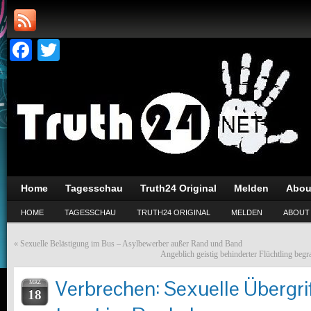
Facebook
Twitter
Home
Tagesschau
Truth24 Original
Melden
Abou
HOME
TAGESSCHAU
TRUTH24 ORIGINAL
MELDEN
ABOUT
«
Sexuelle Belästigung im Bus – Asylbewerber außer Rand und Band
Angeblich geistig behinderter Flüchtling b
Verbrechen: Sexuelle Übergrif
MRZ
18