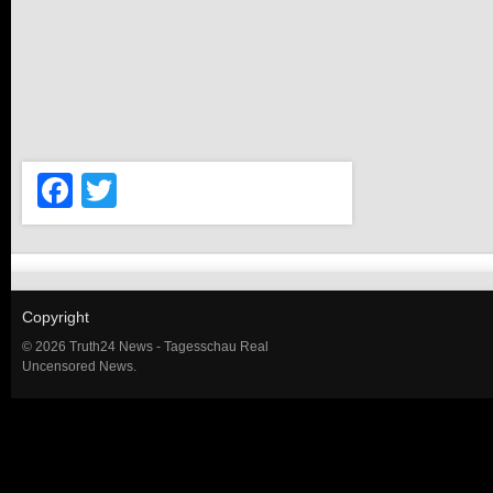
Facebook
Twitter
Copyright
© 2026 Truth24 News - Tagesschau Real
Uncensored News.