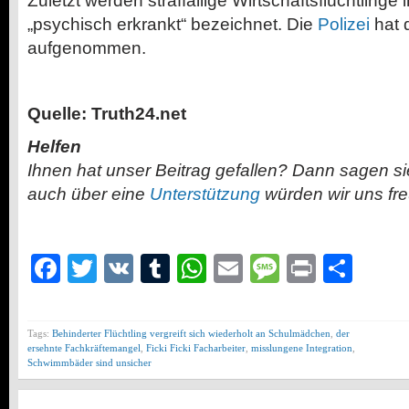
Zuletzt werden straffällige Wirtschaftsflüchtlinge
„psychisch erkrankt“ bezeichnet. Die
Polizei
hat 
aufgenommen.
Quelle: Truth24.net
Helfen
Ihnen hat unser Beitrag gefallen? Dann sagen s
auch über eine
Unterstützung
würden wir uns fr
Facebook
Twitter
VK
Tumblr
WhatsApp
Email
Message
Print
Teil
Tags:
Behinderter Flüchtling vergreift sich wiederholt an Schulmädchen
,
der
ersehnte Fachkräftemangel
,
Ficki Ficki Facharbeiter
,
misslungene Integration
,
Schwimmbäder sind unsicher