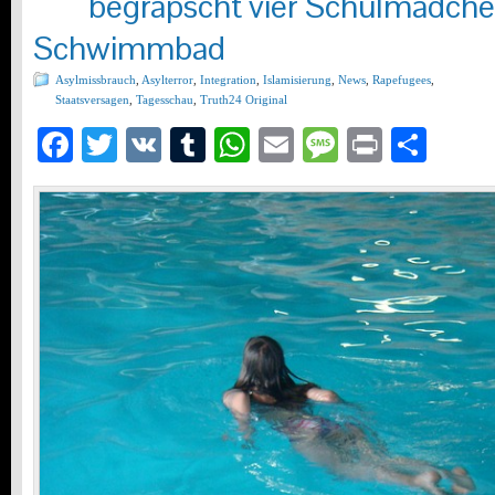
begrapscht vier Schulmädche
Schwimmbad
Asylmissbrauch
,
Asylterror
,
Integration
,
Islamisierung
,
News
,
Rapefugees
,
Staatsversagen
,
Tagesschau
,
Truth24 Original
Facebook
Twitter
VK
Tumblr
WhatsApp
Email
Message
Print
Teil