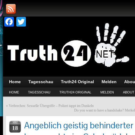
Facebook
Twitter
Home
Tagesschau
Truth24 Original
Melden
Abou
HOME
TAGESSCHAU
TRUTH24 ORIGINAL
MELDEN
ABOUT
«
Verbrechen: Sexuelle Übergriffe – Polizei tappt im Dunkeln
Do you want to have a handshake? Merkel
Angeblich geistig behinderter
MRZ
18