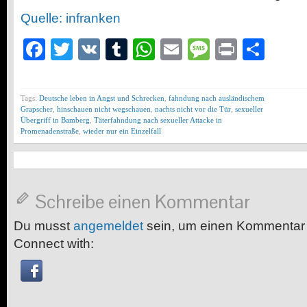
Quelle: infranken
Facebook
Twitter
VK
Tumblr
WhatsApp
Email
Message
Print
Teil
Tags:
Deutsche leben in Angst und Schrecken
,
fahndung nach ausländischem
Grapscher
,
hinschauen nicht wegschauen
,
nachts nicht vor die Tür
,
sexueller
Übergriff in Bamberg
,
Täterfahndung nach sexueller Attacke in
Promenadenstraße
,
wieder nur ein Einzelfall
Schreibe einen Kommentar
Du musst
angemeldet
sein, um einen Kommentar
Connect with: