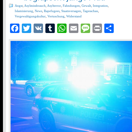
Angst
,
Asylmissbrauch
,
Asylterror
,
Fahndungen
,
Gewalt
,
Integration
,
Islamisierung
,
News
,
Rapefugees
,
Staatsversagen
,
Tagesschau
,
Vergewaltigungskultur
,
Vertuschung
,
Widerstand
Facebook
Twitter
VK
Tumblr
WhatsApp
Email
Message
Print
Teil