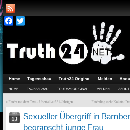
Facebook
Twitter
Home
Tagesschau
Truth24 Original
Melden
Abou
HOME
TAGESSCHAU
TRUTH24 ORIGINAL
MELDEN
ABOUT
«
Flucht mit dem Taxi – Überfall auf 31-Jährigen
Flüchtling zieht Kokain: Dan
Sexueller Übergriff in Bambe
MRZ
13
begrapscht junge Frau