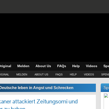
riginal
Melden
About Us
FAQs
Help
Videos
Sp
IGINAL
MELDEN
ABOUT US
FAQS
HELP
VIDEOS
SPEN
Sp
Deutsche leben in Angst und Schrecken
ner attackiert Zeitungsomi und
hr zu haben