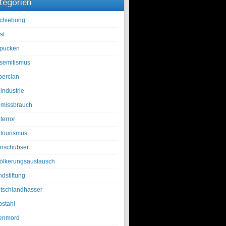
tegorien
chiebung
st
pucken
isemitismus
berclan
industrie
lmissbrauch
terror
ltourismus
nschubser
ölkerungsaustausch
ndstiftung
tschlandhasser
bstahl
enmord