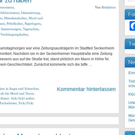
ltourismus
,
Von
Redaktion
Fo
hibitionismus
,
Islamisierung
,
er
,
Mitnahmekultur
,
Mord und
nie
,
Pöbelkultur
,
Rapefugees
,
,
Staatsversagen
,
Tagesschau
,
,
Verdrängungskultur
,
Tw
amstagmorgen war eine Zeitungsausträgerin im Stadtteil Seckenheim
ontiert. Nachdem sie in der Seckenheimer Hauptstraße eine Zeitung
esens aus auf die Straße trat, stand plötzlich ein Mann in Höhe Nr.
Ne
inem Geschlechtsteil. Zunächst kümmerte sich die taffe …
Einr
Töd
sch
Kommentar hinterlassen
eben in Angst und Schrecken
,
aft für Mord und Terror
,
Klöc
frikaner
,
ficki ficki araber
,
Urte
 Facharbeiter
,
Ficki Ficki
Mörd
Mün
Ges