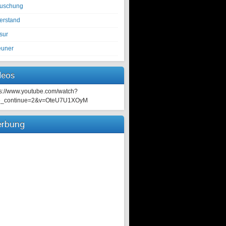
tuschung
erstand
sur
euner
deos
ps://www.youtube.com/watch?
e_continue=2&v=OteU7U1XOyM
rbung