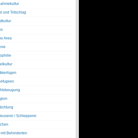
nahmekultur
d und Totschlag
dkultur
ws
o Area
nie
ophilie
elkultur
tikerlügen
efugees
htsbeugung
igion
ächtung
leuserei / Schlepperei
chen
 mit Behinderten