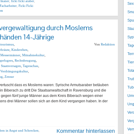
frikaner
,
ficki ficki araber
,
Sex
 Facharbeiter
,
Ficki Ficki
lem
Sma
Spu
nvergewaltigung durch Moslems
Sta
chänden 14-Jährige
Syph
ltourismus
,
Von
Redaktion
Tag
rbräute
,
Kinderehen
,
Terr
,
Messermänner
,
Mitnahmekultur
,
apefugees
,
Rechtsbeugung
,
Tier
,
Staatsversagen
,
Tagesschau
,
Tota
,
Verdrängungskultur
,
ng
,
Zensur
Trut
 vertuscht dass es Moslems waren: Syrische Armutsaraber betäuben
Tub
n Biberach zu dritt Die Staatsanwaltschaft in Ravensburg und die
eit gegen fünf junge Männer aus dem Kreis Biberach wegen einer
Umv
ns drei Männer sollen sich an dem Kind vergangen haben. In der
Ung
Ver
Ver
Ver
Kommentar hinterlassen
eben in Angst und Schrecken
,