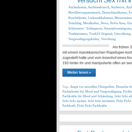
Asylindustrie
,
Asylmissbrauch
,
Asylterror
,
Asy
Bevölkerungsaustausch
,
Deutschlandhasser
,
Ex
Kuscheljustiz
,
Linksradikalismus
,
Messermänn
Totschlag
,
Mordkultur
,
News
,
NoGo Area
,
Ona
Schleuserei / Schlepperei
,
Smartphonemigrant
Totalitarismus
,
Truth24 Original
,
Umvolkung
Vergewaltigungskultur
,
Verrohung
Am frühen S
mit einem marokkanischen Rapefugee konfr
zugestellt hatte und vom Innenhof eines Anw
193 hinter ihr und manipulierte offen an se
Weiter lesen »
Tags:
Angst vor sexuellen Übergriffen
,
Deutsche l
Facharbeiter für Mord und Vergewaltigung
,
Fachkr
Fachkräfte für Mord und Schändung
,
ficki ficki a
ficki ficki asylant
,
ficki ficki asylanten
,
Ficki Ficki
Fachkraft
,
Ficki Ficki Fachkräfte
DEZ