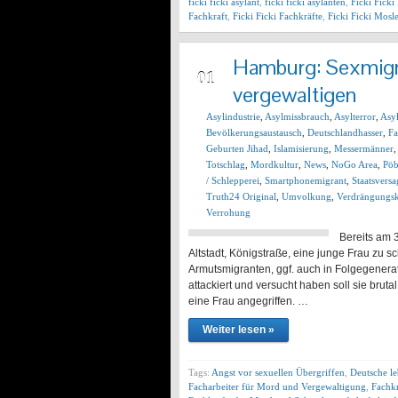
ficki ficki asylant
,
ficki ficki asylanten
,
Ficki Ficki
Fachkraft
,
Ficki Ficki Fachkräfte
,
Ficki Ficki Mos
Hamburg: Sexmigra
DEZ
01
vergewaltigen
Asylindustrie
,
Asylmissbrauch
,
Asylterror
,
Asy
Bevölkerungsaustausch
,
Deutschlandhasser
,
F
Geburten Jihad
,
Islamisierung
,
Messermänner
Totschlag
,
Mordkultur
,
News
,
NoGo Area
,
Pöb
/ Schlepperei
,
Smartphonemigrant
,
Staatsvers
Truth24 Original
,
Umvolkung
,
Verdrängungsk
Verrohung
Bereits am 
Altstadt, Königstraße, eine junge Frau zu
Armutsmigranten, ggf. auch in Folgegenera
attackiert und versucht haben soll sie bru
eine Frau angegriffen. …
Weiter lesen »
Tags:
Angst vor sexuellen Übergriffen
,
Deutsche l
Facharbeiter für Mord und Vergewaltigung
,
Fachkr