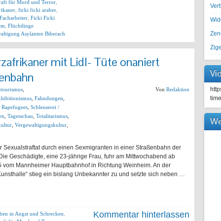
aft für Mord und Terror
,
Ver
frikaner
,
ficki ficki araber
,
 Facharbeiter
,
Ficki Ficki
Wid
lem
,
Flüchtlinge
Zen
ltigung Asylanten Biberach
Zig
frikaner mit Lidl- Tüte onaniert
Vi
ßenbahn
htt
ltourismus
,
Von
Redaktion
tim
hibitionismus
,
Fahndungen
,
,
Rapefugees
,
Schleuserei /
en
,
Tagesschau
,
Totalitarismus
,
We
ultur
,
Vergewaltigungskultur
,
 Sexualstraftat durch einen Sexmigranten in einer Straßenbahn der
ei. Die Geschädigte, eine 23-jährige Frau, fuhr am Mittwochabend ab
e 5 vom Mannheimer Hauptbahnhof in Richtung Weinheim. An der
Kunsthalle“ stieg ein bislang Unbekannter zu und setzte sich neben …
Kommentar hinterlassen
eben in Angst und Schrecken
,