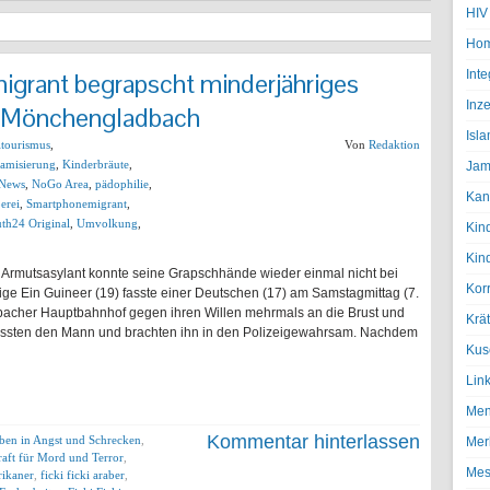
HIV
Hom
igrant begrapscht minderjähriges
Inte
Inze
Mönchengladbach
Isl
ltourismus
,
Von
Redaktion
lamisierung
,
Kinderbräute
,
Jam
News
,
NoGo Area
,
pädophilie
,
Kan
erei
,
Smartphonemigrant
,
th24 Original
,
Umvolkung
,
Kin
Kin
r Armutsasylant konnte seine Grapschhände wieder einmal nicht bei
Kor
rige Ein Guineer (19) fasste einer Deutschen (17) am Samstagmittag (7.
cher Hauptbahnhof gegen ihren Willen mehrmals an die Brust und
Krä
 fassten den Mann und brachten ihn in den Polizeigewahrsam. Nachdem
Kus
Lin
Men
Kommentar hinterlassen
eben in Angst und Schrecken
,
Mer
aft für Mord und Terror
,
Mes
frikaner
,
ficki ficki araber
,