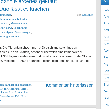
, dann Mercedes geklaut:
Ka
Duo lässt es krachen
Abs
ltourismus
,
Von
Redaktion
Ang
hibitionismus
,
Geburten
Ans
heljustiz
,
Messermänner
,
ltur
,
News
,
Pöbelkultur
,
Ant
honemigrant
,
Staatsversagen
,
rdrängungskultur
,
Ara
Asyl
. Die Migrantenschwemme hat Deutschland so einiges an
Asy
n sich auf den Straßen, besonders betroffen sind immer wieder
1:30 Uhr, entwenden zunächst unbekannte Täter einen in der Straße
Asyl
KW Mercedes E 250. Im Rahmen einer sofortigen Fahndung kann der
Asy
Bah
Bev
Kommentar hinterlassen
Bra
eben in Angst und Schrecken
,
aft für Mord und Terror
,
Deu
frikaner
,
ficki ficki araber
,
 Facharbeiter
,
Ficki Ficki
Die
lem
Ehr