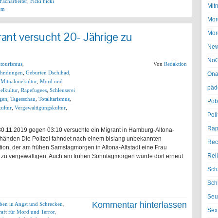
 Facharbeiter
,
Ficki Ficki
Mit
lem
Mor
nt versucht 20- Jährige zu
Mor
Ne
NoG
ltourismus
,
Von
Redaktion
ahndungen
,
Geburten Dschihad
,
Ona
,
Mitnahmekultur
,
Mord und
päd
elkultur
,
Rapefugees
,
Schleuserei
agen
,
Tagesschau
,
Totalitarismus
,
Pöb
ultur
,
Vergewaltigungskultur
,
Poli
Rap
30.11.2019 gegen 03:10 versuchte ein Migrant in Hamburg-Altona-
 schänden Die Polizei fahndet nach einem bislang unbekannten
Rec
tion, der am frühen Samstagmorgen in Altona-Altstadt eine Frau
Rel
tal zu vergewaltigen. Auch am frühen Sonntagmorgen wurde dort erneut
Sch
Sch
Seu
Kommentar hinterlassen
eben in Angst und Schrecken
,
Sex
aft für Mord und Terror
,