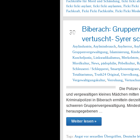
Fachkräfte für Mord und Schändung
,
ficki ficki a
ficki ficki asylant
,
ficki ficki asylanten
,
Ficki Ficki
Fachkraft
,
Ficki Ficki Fachkräfte
,
Ficki Ficki Mos
Biberach: Gruppe
NOV
30
vertuscht- Syrer s
Asylindustrie
,
Asylmissbrauch
,
Asylterror
,
Asy
Gruppenvergewaltigung
,
Islamisierung
,
Kinde
Kuscheljustiz
,
Linksradikalismus
,
Merkelstote
Mordkultur
,
News
,
pädophilie
,
Pöbelkultur
,
R
Schleuserei / Schlepperei
,
Smartphonemigrant
Totalitarismus
,
Truth24 Original
,
Umvolkung
Vergewaltigungskultur
,
Verrohung
,
Vertuschu
Die Polizei
und vergewaltigen kleines Mädchen mitten i
Kriminalpolizei in Biberach ermitteln derz
schweren Gruppenvergewaltigung. Mindeste
herausgegebenen …
Weiter lesen »
Tags:
Angst vor sexuellen Übergriffen
,
Deutsche l