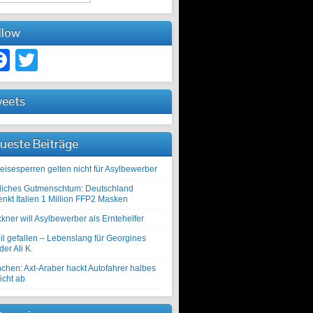
llow
Facebook
Twitter
eets
ueste Beiträge
eisesperren gelten nicht für Asylbewerber
liches Gutmenschtum: Deutschland
enkt Italien 1 Million FFP2 Masken
kner will Asylbewerber als Erntehelfer
il gefallen – Lebenslang für Georgines
er Ali K.
chen: Axt-Araber hackt Autofahrer halbes
icht ab