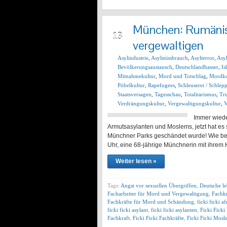
München: Rumänis
DEZ
13
vergewaltigen
Asylindustrie
,
Asylmissbrauch
,
Asylterror
,
Asy
Bevölkerungsaustausch
,
Deutschlandhasser
,
Is
Mitnahmekultur
,
Mord und Totschlag
,
Mordku
Pöbelkultur
,
Rapefugees
,
Schleuserei / Schlepp
Staatsversagen
,
Tagesschau
,
Totalitarismus
,
Tru
Verdrängungskultur
,
Vergewaltigungskultur
,
V
Immer wiede
Armutsasylanten und Moslems, jetzt hat es s
Münchner Parks geschändet wurde! Wie bere
Uhr, eine 68-jährige Münchnerin mit ihrem
Weiter lesen »
Tags:
Angst vor sexuellen Übergriffen
,
Deutsche l
Facharbeiter für Mord und Vergewaltigung
,
Fachkr
Fachkräfte für Mord und Schändung
,
ficki ficki a
ficki ficki asylant
,
ficki ficki asylanten
,
Ficki Ficki
Fachkraft
,
Ficki Ficki Fachkräfte
,
Ficki Ficki Mos