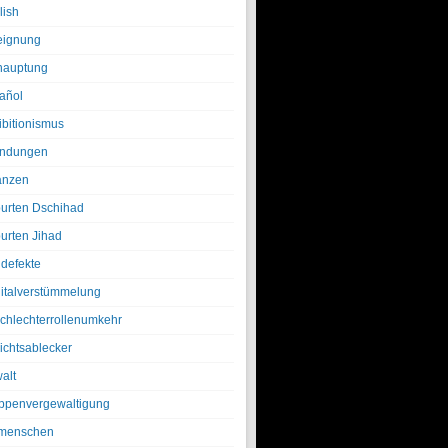
lish
eignung
hauptung
añol
ibitionismus
ndungen
anzen
urten Dschihad
urten Jihad
defekte
italverstümmelung
chlechterrollenumkehr
ichtsablecker
alt
ppenvergewaltigung
menschen