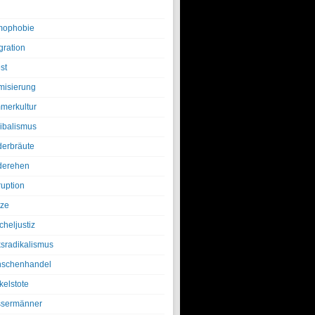
ophobie
gration
st
amisierung
merkultur
ibalismus
derbräute
derehen
ruption
tze
cheljustiz
ksradikalismus
schenhandel
kelstote
sermänner