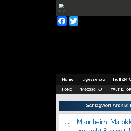
Facebook
Twitter
Home
Tagesschau
Truth24 O
HOME
TAGESSCHAU
TRUTH24 OR
Schlagwort-Archiv:
Mannheim: Marokka
FEB
18
versucht Sex mit i