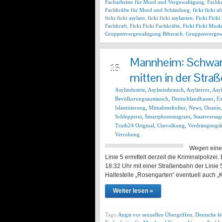
Facharbeiter für Mord und Vergewaltigung
,
Fachkr
Fachkräfte für Mord und Schändung
,
ficki ficki a
ficki ficki asylant
,
ficki ficki asylanten
,
Ficki Ficki
Fachkraft
,
Ficki Ficki Fachkräfte
,
Ficki Ficki Mos
Gruppenvergewaltigung Biberach
,
Gruppenvergewa
Mannheim: Schwarza
NOV
15
mitten in der Stra
Asylindustrie
,
Asylmissbrauch
,
Asylterror
,
Asy
Bevölkerungsaustausch
,
Deutschlandhasser
,
Ex
Islamisierung
,
Mitnahmekultur
,
News
,
Onanie
Schlepperei
,
Smartphonemigrant
,
Staatsversag
Truth24 Original
,
Umvolkung
,
Verdrängungsk
Verrohung
Wegen einer
Linie 5 ermittelt derzeit die Kriminalpoliz
18:32 Uhr mit einer Straßenbahn der Lini
Haltestelle „Rosengarten“ eventuell auch „
Weiter lesen »
Tags:
Angst vor sexuellen Übergriffen
,
Deutsche l