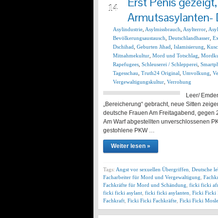
Erst Penis gezeigt
14
Armutsasylanten- 
Asylindustrie
,
Asylmissbrauch
,
Asylterror
,
Asy
Bevölkerungsaustausch
,
Deutschlandhasser
,
Ex
Dschihad
,
Geburten Jihad
,
Islamisierung
,
Kusc
Mitnahmekultur
,
Mord und Totschlag
,
Mordku
Rapefugees
,
Schleuserei / Schlepperei
,
Smartp
Tagesschau
,
Truth24 Original
,
Umvolkung
,
Ve
Vergewaltigungskultur
,
Verrohung
Leer/ Emden
„Bereicherung“ gebracht, neue Sitten zeige
deutsche Frauen Am Freitagabend, gegen 2
Am Warf abgestellten unverschlossenen P
gestohlene PKW …
Weiter lesen »
Tags:
Angst vor sexuellen Übergriffen
,
Deutsche l
Facharbeiter für Mord und Vergewaltigung
,
Fachkr
Fachkräfte für Mord und Schändung
,
ficki ficki a
ficki ficki asylant
,
ficki ficki asylanten
,
Ficki Ficki
Fachkraft
,
Ficki Ficki Fachkräfte
,
Ficki Ficki Mos