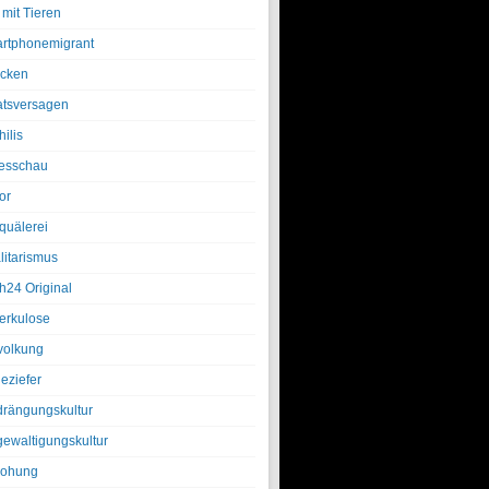
 mit Tieren
rtphonemigrant
cken
atsversagen
ilis
esschau
or
quälerei
litarismus
h24 Original
erkulose
olkung
eziefer
drängungskultur
gewaltigungskultur
rohung