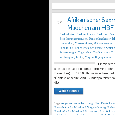
Afrikanischer Sexm
DEZ
09
Mädchen am HBF 
Asylindustrie
,
Asylmissbrauch
,
Asylterror
,
Asy
Bevölkerungsaustausch
,
Deutschlandhasser
,
Is
Kinderehen
,
Messermänner
,
Mitnahmekultur
,
Pöbelkultur
,
Rapefugees
,
Schleuserei / Schlepp
Staatsversagen
,
Tagesschau
,
Totalitarismus
,
Tru
Verdrängungskultur
,
Vergewaltigungskultur
Ein weitere
sich lassen. Opfer diesmal: eine Minderjäh
Dezember) um 12.50 Uhr im Mönchengladba
flüchtete anschließend. Bundespolizisten
die …
Weiter lesen »
Tags:
Angst vor sexuellen Übergriffen
,
Deutsche l
Facharbeiter für Mord und Vergewaltigung
,
Fachkr
Fachkräfte für Mord und Schändung
,
ficki ficki a