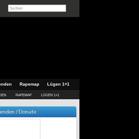
enden
Rapemap
Lügen 1×1
DEN
RAPEMAP
LÜGEN 1×1
enden / Donate