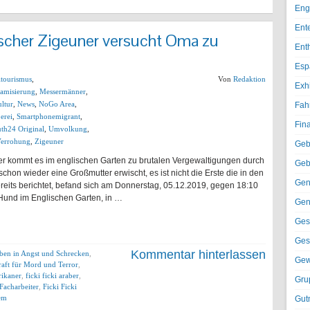
Eng
Ent
cher Zigeuner versucht Oma zu
Ent
Esp
ltourismus
,
Von
Redaktion
Exh
lamisierung
,
Messermänner
,
ltur
,
News
,
NoGo Area
,
Fah
erei
,
Smartphonemigrant
,
Fin
th24 Original
,
Umvolkung
,
errohung
,
Zigeuner
Geb
r kommt es im englischen Garten zu brutalen Vergewaltigungen durch
Geb
chon wieder eine Großmutter erwischt, es ist nicht die Erste die in den
Gen
its berichtet, befand sich am Donnerstag, 05.12.2019, gegen 18:10
 Hund im Englischen Garten, in …
Gen
Ges
Ges
Kommentar hinterlassen
eben in Angst und Schrecken
,
Gew
aft für Mord und Terror
,
frikaner
,
ficki ficki araber
,
Gru
 Facharbeiter
,
Ficki Ficki
lem
Gut