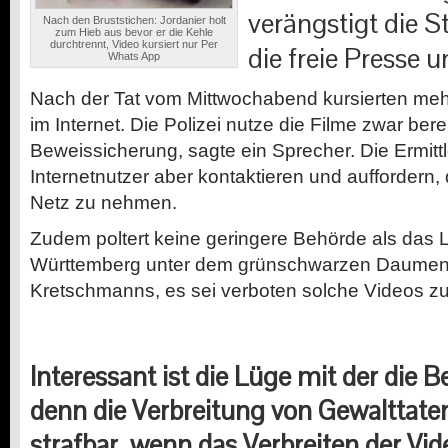
verängstigt die 
Nach den Bruststichen: Jordanier holt
zum Hieb aus bevor er die Kehle
durchtrennt, Video kursiert nur Per
die freie Presse
Whats App
Nach der Tat vom Mittwochabend kursierten meh
im Internet. Die Polizei nutze die Filme zwar berei
Beweissicherung, sagte ein Sprecher. Die Ermitt
Internetnutzer aber kontaktieren und auffordern
Netz zu nehmen.
Zudem poltert keine geringere Behörde als das
Württemberg unter dem grünschwarzen Daumen 
Kretschmanns, es sei verboten solche Videos zu 
Interessant ist die Lüge mit der die 
denn die Verbreitung von Gewalttaten
strafbar, wenn das Verbreiten der Vid