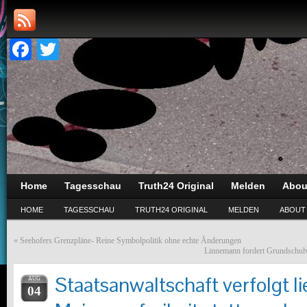
Facebook
Twitter
Home
Tagesschau
Truth24 Original
Melden
Abou
HOME
TAGESSCHAU
TRUTH24 ORIGINAL
MELDEN
ABOUT
«
Seehofers Grenzpläne- Reine Symbolpolitik ohne echte Änderungen
Linnemann fordert Grundschulv
Staatsanwaltschaft verfolgt li
AUG
04