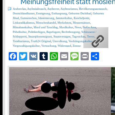
Meinungsfreiheit statt mosl
Araberclan
,
Asylmissbrauch
,
Asylterror
,
Asyltourismus
,
Bevölkerungsaustausch
,
Deutschlandhasser
,
Enteignung
,
Enthauptung
,
Geburten Dschihad
,
Geburten
Jihad
,
Gutmenschen
,
Islamisierung
,
Jammerkultur
,
Kuscheljustiz
,
Linksradikalismus
,
Menschenhandel
,
Merkelstote
,
Messermänner
,
Mitnahmekultur
,
Mord und Totschlag
,
Mordkultur
,
News
,
NoGo Area
,
Pöbelkultur
,
Politikerlügen
,
Rapefugees
,
Rechtsbeugung
,
Schleuserei /
Schlepperei
,
Smartphonemigrant
,
Staatsversagen
,
Tagesschau
,
Terror
,
Totalitarismus
,
Truth24 Original
,
Umvolkung
,
Verdrängungskultur
,
Vergewaltigungskultur
,
Vertuschung
,
Widerstand
,
Zensur
Facebook
Twitter
VK
Tumblr
WhatsApp
Email
Message
Print
Teil