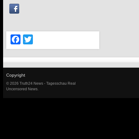
Facebook
Twitter
Copyright
© 2026 Truth24 News - Tagesschau Real
Uncensored News.