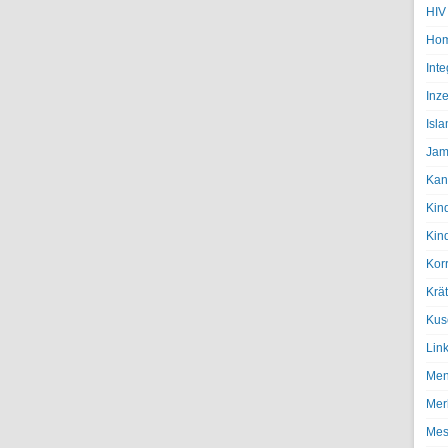
HIV
Hom
Inte
Inze
Isl
Jam
Kan
Kin
Kin
Kor
Krä
Kus
Lin
Men
Mer
Mes