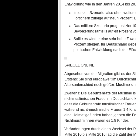
Entwicklung wie in den Jahren 2014 bis 20
Im ersten Szenario, also ohne weiter
Forschern zufolge auf neun Prozent. 
Das mittlere Szenario prognostiziert
Bevölkerungsanteils auf elf Prozent v
Sollte es wieder eine sehr hohe Zuwa
Prozent steigen, für Deutschland geb
politischen Entwicklung nach der Flüch
SPIEGEL ONLINE
Abgesehen von der Migration gibt es der St
Erstens: Sie sind europaweit im Durchschni
Altersunterschied noch größer: Muslime sin
Zweitens: Die
Geburtenrate
der Muslime is
nichtmuslimischen Frauen in Deutschland kl
dass die Geburtenrate muslimischer Frauen
während nicht-muslimische Frauen 1,4 Kin
eine Heimat gefunden haben, geben die For
Nichtmusliminnen wären es 1,8 Kinder.
Veränderungen durch einen Wechsel der Rel
Mitte 2010 bis Mitte 2016 lag die Zahl der