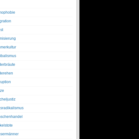
ophobie
gration
st
amisierung
merkultur
ibalismus
derbräute
derehen
ruption
tze
cheljustiz
ksradikalismus
schenhandel
kelstote
sermänner