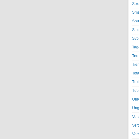
Sex
Sma
Spu
Sta
Syph
Tag
Terr
Tier
Tota
Trut
Tub
Umv
Ung
Ver
Ver
Ver