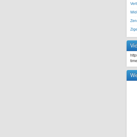
Ver
Wid
Zen
Zig
Vi
htt
tim
We