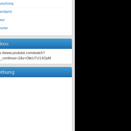
tuschung
erstand
sur
euner
deos
ps://www.youtube.com/watch?
e_continue=2&v=OteU7U1XOyM
rbung