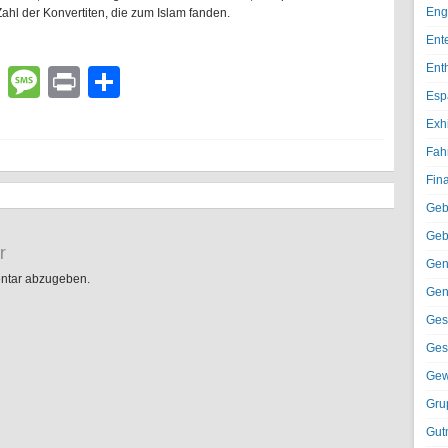
Eng
hl der Konvertiten, die zum Islam fanden.
Ent
Ent
lr
atsApp
Email
Message
Print
Teilen
Esp
Exh
Fah
Fin
Geb
Geb
r
Gen
ntar abzugeben.
Gen
Ges
Ges
Gew
Gru
Gut