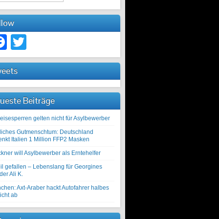
llow
Facebook
Twitter
eets
ueste Beiträge
eisesperren gelten nicht für Asylbewerber
liches Gutmenschtum: Deutschland
enkt Italien 1 Million FFP2 Masken
kner will Asylbewerber als Erntehelfer
il gefallen – Lebenslang für Georgines
er Ali K.
chen: Axt-Araber hackt Autofahrer halbes
icht ab