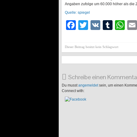
Angaben zufolge um 60.000 höher als die Za
Quelle: spiegel
Facebook
Twitter
VK
Tumb
Wh
Dieser Beitrag besitzt kein Schlagwort
Schreibe einen Kommenta
Du musst
angemeldet
sein, um einen Komme
Connect with: