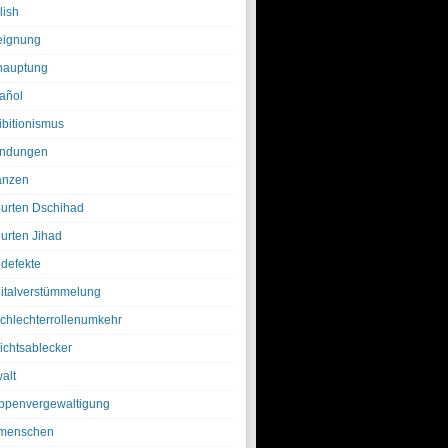
lish
eignung
hauptung
añol
ibitionismus
ndungen
anzen
urten Dschihad
urten Jihad
defekte
italverstümmelung
chlechterrollenumkehr
ichtsablecker
alt
ppenvergewaltigung
menschen