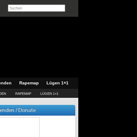
enden
Rapemap
Lügen 1×1
DEN
RAPEMAP
LÜGEN 1×1
enden / Donate