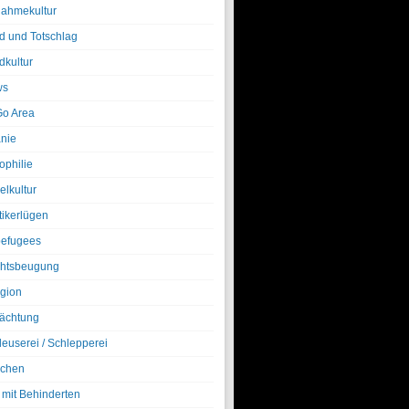
nahmekultur
d und Totschlag
dkultur
ws
o Area
nie
ophilie
elkultur
tikerlügen
efugees
htsbeugung
igion
ächtung
leuserei / Schlepperei
chen
 mit Behinderten