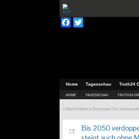
Facebook
Twitter
Home
Tagesschau
Truth24 O
HOME
TAGESSCHAU
TRUTH24 OR
«
Halal-Produkte in Deutschland: Der Zukunftsmarkt
Bis 2050 verdoppel
FEB
18
steigt auch ohne M