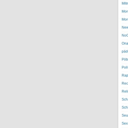
Mit
Mor
Mor
Ne
NoG
Ona
päd
Pöb
Poli
Rap
Rec
Rel
Sch
Sch
Seu
Sex