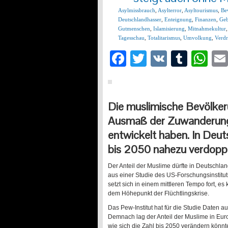
Asylmissbrauch
,
Asylterror
,
Asyltourismus
,
Be
Deutschlandhasser
,
Enteignung
,
Finanzen
,
Geb
Gutmenschen
,
Islamisierung
,
Mitnahmekultur
Tagesschau
,
Totalitarismus
,
Umvolkung
,
Verdr
Facebook
Twitter
VK
Tumb
Wh
Die muslimische Bevölke
Ausmaß der Zuwanderung.
entwickelt haben. In Deut
bis 2050 nahezu verdoppe
Der Anteil der Muslime dürfte in Deutschlan
aus einer Studie des US-Forschungsinstitut
setzt sich in einem mittleren Tempo fort, es
dem Höhepunkt der Flüchtlingskrise.
Das Pew-Institut hat für die Studie Daten
Demnach lag der Anteil der Muslime in Eur
wie sich die Zahl bis 2050 verändern könnt