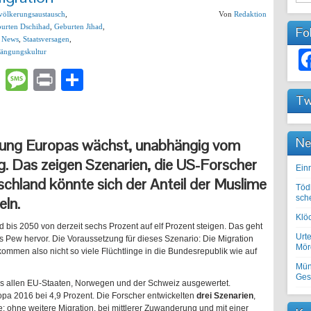
völkerungsaustausch
,
Von
Redaktion
urten Dschihad
,
Geburten Jihad
,
Fo
,
News
,
Staatsversagen
,
ängungskultur
lr
atsApp
Email
Message
Print
Teilen
Tw
Ne
rung Europas wächst, unabhängig vom
 Das zeigen Szenarien, die US-Forscher
Einr
schland könnte sich der Anteil der Muslime
Töd
sch
ln.
Klöc
d bis 2050 von derzeit sechs Prozent auf elf Prozent steigen. Das geht
Urte
s Pew hervor. Die Voraussetzung für dieses Szenario: Die Migration
Mörd
 kommen also nicht so viele Flüchtlinge in die Bundesrepublik wie auf
Mün
Ges
 aus allen EU-Staaten, Norwegen und der Schweiz ausgewertet.
opa 2016 bei 4,9 Prozent. Die Forscher entwickelten
drei Szenarien
,
e: ohne weitere Migration, bei mittlerer Zuwanderung und mit einer