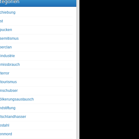
tegorien
chiebung
st
pucken
isemitismus
berclan
industrie
lmissbrauch
terror
ltourismus
nschubser
ölkerungsaustausch
ndstiftung
tschlandhasser
bstahl
enmord