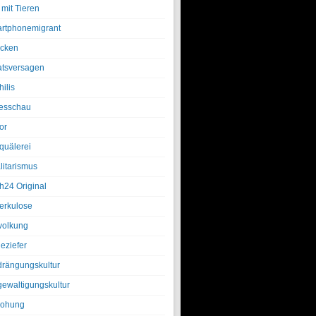
 mit Tieren
rtphonemigrant
cken
atsversagen
ilis
esschau
or
quälerei
litarismus
h24 Original
erkulose
olkung
eziefer
drängungskultur
gewaltigungskultur
rohung