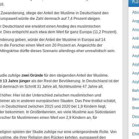
Ka
16.
Abs
e Zuwanderung, stiege der Anteil der Muslime in Deutschland den
Europaweit würde die Zahl demnach auf 7,4 Prozent steigen.
Ang
 für Deutschland wie erwähnt einen Anstieg des muslimischen
Ans
or. Dies entspricht auch etwa dem Wert für ganz Europa (11,2 Prozent).
Ant
nderung geben, würde der Anteil der Muslime in Europa auf 14
en die Forscher einen Wert von 20 Prozent an. Angesichts der
Ara
tlingskrise dürfte dieses Szenario allerdings eher unrealistisch sein.
Asyl
Asy
Asyl
udie zufolge
zwei Gründe
für den steigenden Anteil der Muslime.
tt
13 Jahre jünger
als der Rest der Bevölkerung. In Deutschland ist der
Asy
d demnach im Schnitt 31 Jahre alt, Nichtmuslime 47 Jahre alt.
Bah
t höher. Hier ist der Unterschied zwischen muslimischen und
Bev
einer als in anderen europäischen Staaten. Das Pew-Institut schätzt,
 in Deutschland zwischen 2015 und 2020 bei 1,9 Kindern liegt,
Bra
der bekommen. In Großbritannien, wo viele Muslime aus Südostasien
Deu
scher für Musliminnen einen Wert von 2,9 Kindern an, für
Die
igion spielen der Studie zufolge nur eine untergeordnete Rolle. Von
Ehr
 Muslime, die ihrer Religion den Rücken kehrten, europaweit den