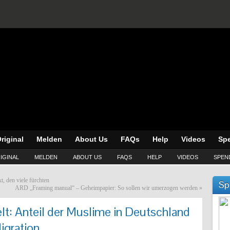
riginal
Melden
About Us
FAQs
Help
Videos
Sp
IGINAL
MELDEN
ABOUT US
FAQS
HELP
VIDEOS
SPEN
, den viele fürchten
Sp
ARD „Framing manual“ – Geheimpapier: So sollen wir umerzogen werden
»
t: Anteil der Muslime in Deutschland
igration