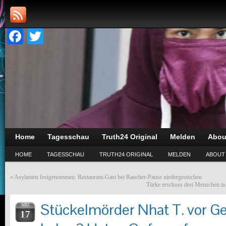
Facebook
Twitter
Home
Tagesschau
Truth24 Original
Melden
Abou
HOME
TAGESSCHAU
TRUTH24 ORIGINAL
MELDEN
ABOUT
«
Asylanten festgenommen: Restaurant-Gast bei Raucher-Pause niedergestochen
Türke erschoss drei Menschen in
Stückelmörder Nhat T. vor Ger
MRZ
17