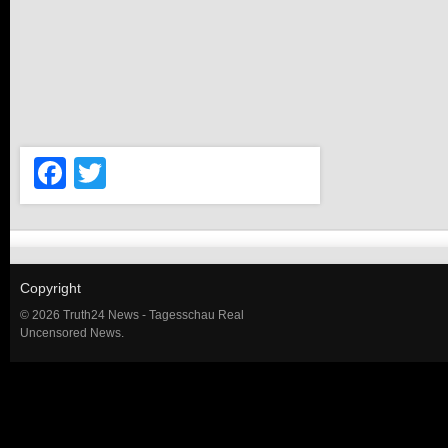
Facebook
Twitter
Copyright
© 2026 Truth24 News - Tagesschau Real
Uncensored News.