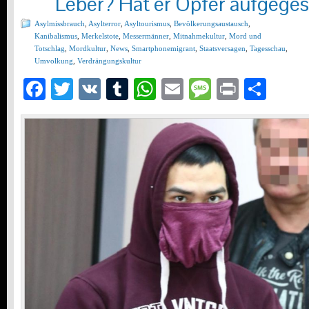
Leber? Hat er Opfer aufgege
Asylmissbrauch
,
Asylterror
,
Asyltourismus
,
Bevölkerungsaustausch
,
Kanibalismus
,
Merkelstote
,
Messermänner
,
Mitnahmekultur
,
Mord und
Totschlag
,
Mordkultur
,
News
,
Smartphonemigrant
,
Staatsversagen
,
Tagesschau
,
Umvolkung
,
Verdrängungskultur
Facebook
Twitter
VK
Tumblr
WhatsApp
Email
Message
Print
Teil