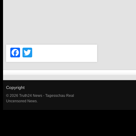
Facebook
Twitter
Copyright
© 2026 Truth24 News - Tagesschau Real
Uncensored News.