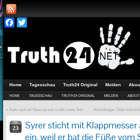
Facebook
Twitter
Home
Tagesschau
Truth24 Original
Melden
Abou
HOME
TAGESSCHAU
TRUTH24 ORIGINAL
MELDEN
ABOUT
«
Nadir stach auf Mann ein und «wollte seinen Tod»
Hinterthurgau: Türke bedroht
Syrer sticht mit Klappmesser
MAI
23
ein, weil er bat die Füße vom