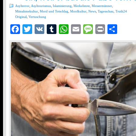
Asylterror
,
Asyltourismus
,
Islamisierung
,
Merkelstote
,
Messermänner
,
Mitnahmekultur
,
Mord und Totschlag
,
Mordkultur
,
News
,
Tagesschau
,
Truth24
Original
,
Vertuschung
Facebook
Twitter
VK
Tumblr
WhatsApp
Email
Message
Print
Teil