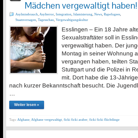
Mädchen vergewaltigt haben!
Asylmissbrauch
,
Asylterror
,
Integration
,
Islamisierung
,
News
,
Rapefugees
,
Staatsversagen
,
Tagesschau
,
Vergewaltigungskultur
Esslingen – Ein 18 Jahre alte
Sexualstraftäter soll in Essl
vergewaltigt haben. Der jun
Montag in seiner Wohnung
vergangen haben, teilten St
Stuttgart und die Polizei in 
mit. Dort habe die 13-Jährig
nach kurzer Bekanntschaft besucht. Die Jugend
…
Weiter lesen »
Tags:
Afghane
,
Afghane vergewaltigt
,
ficki ficki araber
,
ficki ficki flüchtlinge