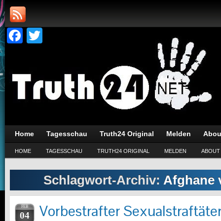
Facebook
Twitter
Home
Tagesschau
Truth24 Original
Melden
Abou
HOME
TAGESSCHAU
TRUTH24 ORIGINAL
MELDEN
ABOUT
Schlagwort-Archiv:
Afghane 
Vorbestrafter Sexualstraftäter
FEB
04