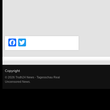
Facebook
Twitter
Copyright
© 2026 Truth24 News - Tagesschau Real
Uncensored News.