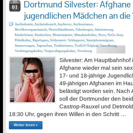
Dortmund Silvester: Afghane 
JAN
01
jugendlichen Mädchen an die
Asylindustrie
,
Asylmissbrauch
,
Asylterror
,
Asyltourismus
,
Bevölkerungsaustausch
,
Deutschlandhasser
,
Fahndungen
,
Islamisierung
,
Kinderbräute
,
Kinderehen
,
Messermänner
,
Mitnahmekultur
,
News
,
NoGo Area
,
Pöbelkultur
,
Rapefugees
,
Schleuserei / Schlepperei
,
Smartphonemigrant
,
Staatsversagen
,
Tagesschau
,
Totalitarismus
,
Truth24 Original
,
Umvolkung
,
Verdrängungskultur
,
Vergewaltigungskultur
,
Verrohung
Silvester: Am Hauptbahnhof i
Afghane wieder mal sein se
17- und 18-jährige Jugendli
49-jährigen Afghanen im Hau
belästigt worden sein. Nac
soll der Dortmunder den bei
Castrop-Rauxel und Detmold
18:30 Uhr, gegen ihren Willen in den Schritt …
Weiter lesen »