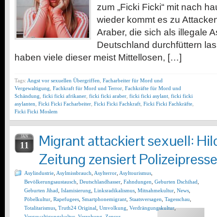
zum „Ficki Ficki“ mit nach 
wieder kommt es zu Attacken
Araber, die sich als illegale A
Deutschland durchfüttern las
haben viele dieser meist Mittellosen, […]
Tags:
Angst vor sexuellen Übergriffen
,
Facharbeiter für Mord und
Vergewaltigung
,
Fachkraft für Mord und Terror
,
Fachkräfte für Mord und
Schändung
,
ficki ficki afrikaner
,
ficki ficki araber
,
ficki ficki asylant
,
ficki ficki
asylanten
,
Ficki Ficki Facharbeiter
,
Ficki Ficki Fachkraft
,
Ficki Ficki Fachkräfte
,
Ficki Ficki Moslem
Migrant attackiert sexuell: H
JAN
11
Zeitung zensiert Polizeipress
Asylindustrie
,
Asylmissbrauch
,
Asylterror
,
Asyltourismus
,
Bevölkerungsaustausch
,
Deutschlandhasser
,
Fahndungen
,
Geburten Dschihad
,
Geburten Jihad
,
Islamisierung
,
Linksradikalismus
,
Mitnahmekultur
,
News
,
Pöbelkultur
,
Rapefugees
,
Smartphonemigrant
,
Staatsversagen
,
Tagesschau
,
Totalitarismus
,
Truth24 Original
,
Umvolkung
,
Verdrängungskultur
,
Vergewaltigungskultur
,
Verrohung
,
Zensur