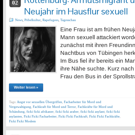
Rottenburg: Armutsmigrant üb
02
Neujahr im Hausflur sexuell
News
,
Pöbelkultur
,
Rapefugees
,
Tagesschau
Eine Frau ist am frühen Ne
Mann sexuell attackiert word
zunächst mit ihren Freundinn
Nachtbus von Tübingen her
Im Bus fiel ihr bereits ein Ma
ihre Nähe suchte. Kurz nach 
Frau den Bus in der Sprolls
Weiter lesen »
Tags:
Angst vor sexuellen Übergriffen
,
Facharbeiter für Mord und
Vergewaltigung
,
Fachkraft für Mord und Terror
,
Fachkräfte für Mord und
Schändung
,
ficki ficki afrikaner
,
ficki ficki araber
,
ficki ficki asylant
,
ficki ficki
asylanten
,
Ficki Ficki Facharbeiter
,
Ficki Ficki Fachkraft
,
Ficki Ficki Fachkräfte
,
Ficki Ficki Moslem