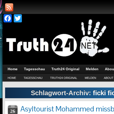
Facebook
Twitter
Home
Tagesschau
Truth24 Original
Melden
Abou
HOME
TAGESSCHAU
TRUTH24 ORIGINAL
MELDEN
ABOUT
Schlagwort-Archiv:
ficki f
Asyltourist Mohammed missb
FEB
26