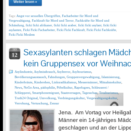
Weiter lesen »
Tags:
Angst vor sexuellen Übergriffen
,
Facharbeiter für Mord und
Vergewaltigung
,
Fachkraft für Mord und Terror
,
Fachkräfte für Mord und
Schändung
,
ficki ficki afrikaner
,
ficki ficki araber
,
ficki ficki asylant
,
ficki ficki
asylanten
,
Ficki Ficki Facharbeiter
,
Ficki Ficki Fachkraft
,
Ficki Ficki Fachkräfte
,
Ficki Ficki Moslem
Sexasylanten schlagen Mädche
JAN
12
kein Gruppensex vor Weihnac
Asylindustrie
,
Asylmissbrauch
,
Asylterror
,
Asyltourismus
,
Bevölkerungsaustausch
,
Fahndungen
,
Gruppenvergewaltigung
,
Islamisierung
,
Kinderbräute
,
Kinderehen
,
Linksradikalismus
,
Messermänner
,
Mitnahmekultur
,
News
,
NoGo Area
,
pädophilie
,
Pöbelkultur
,
Rapefugees
,
Schleuserei /
Schlepperei
,
Smartphonemigrant
,
Staatsversagen
,
Tagesschau
,
Totalitarismus
,
Truth24 Original
,
Umvolkung
,
Verdrängungskultur
,
Vergewaltigungskultur
,
Verrohung
,
Vertuschung
,
Zensur
Jena. Am Vortag vor Heilig
Männer ein 14-jähriges Mäd
geschlagen und an der Lippe v