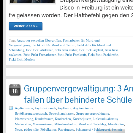
Disco in Freiburg ist ein wei
freigelassen worden. Der Haftbefehl gegen den
Weiter lesen »
Tags:
Angst vor sexuellen Übergriffen
,
Facharbeiter für Mord und
Vergewaltigung
,
Fachkraft für Mord und Terror
,
Fachkräfte für Mord und
Schändung
,
ficki ficki afrikaner
,
ficki ficki araber
,
ficki ficki asylant
,
ficki ficki
asylanten
,
Ficki Ficki Facharbeiter
,
Ficki Ficki Fachkraft
,
Ficki Ficki Fachkräfte
,
Ficki Ficki Moslem
Gruppenvergewaltigung: 3 A
FEB
18
fallen über behinderte Schüler
Asylindustrie
,
Asylmissbrauch
,
Asylterror
,
Asyltourismus
,
Bevölkerungsaustausch
,
Deutschlandhasser
,
Gruppenvergewaltigung
,
Islamisierung
,
Kinderbräute
,
Kinderehen
,
Kuscheljustiz
,
Linksradikalismus
,
Merkelstote
,
Messermänner
,
Mitnahmekultur
,
Mord und Totschlag
,
Mordkultur
,
News
,
pädophilie
,
Pöbelkultur
,
Rapefugees
,
Schleuserei / Schlepperei
,
Sex mit