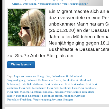
Original
,
Umvolkung
,
Verdrängungskultur
,
Vergewaltigungskultur
Ein Migrant machte sich an e
dazu verwendete er eine Perf
unbekannter Mann hat am 
(25.01.2020) an der Dessaue
Jahre altes Mädchen offenba
Neunjährige ging gegen 18.1
Bushaltestelle Dessauer St
zur Straße Auf der Steig, als der …
Weiter lesen »
Tags:
Angst vor sexuellen Übergriffen
,
Facharbeiter für Mord und
Vergewaltigung
,
Fachkraft für Mord und Terror
,
Fachkräfte für Mord und
Schändung
,
ficki ficki afrikaner
,
ficki ficki araber
,
ficki ficki asylant
,
ficki ficki
asylanten
,
Ficki Ficki Facharbeiter
,
Ficki Ficki Fachkraft
,
Ficki Ficki Fachkräfte
,
Ficki Ficki Moslem
,
flüchtlinge pädophil
,
moslems vergewaltigen gern kleine
kinder
,
Pädophile Flüchtlinge
,
pädophiler araber
,
Pädophiler Asylant
,
Pädophiler Flüchtling
,
Vergewaltigung Asylanten Stuttgart