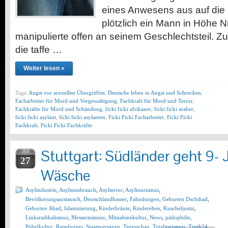
eines Anwesens aus auf die S
plötzlich ein Mann in Höhe Nr
manipulierte offen an seinem Geschlechtsteil. 
die taffe …
Weiter lesen »
Tags:
Angst vor sexuellen Übergriffen
,
Deutsche leben in Angst und Schrecken
,
Facharbeiter für Mord und Vergewaltigung
,
Fachkraft für Mord und Terror
,
Fachkräfte für Mord und Schändung
,
ficki ficki afrikaner
,
ficki ficki araber
,
ficki ficki asylant
,
ficki ficki asylanten
,
Ficki Ficki Facharbeiter
,
Ficki Ficki
Fachkraft
,
Ficki Ficki Fachkräfte
Stuttgart: Südländer geht 9- J
JAN
27
Wäsche
Asylindustrie
,
Asylmissbrauch
,
Asylterror
,
Asyltourismus
,
Bevölkerungsaustausch
,
Deutschlandhasser
,
Fahndungen
,
Geburten Dschihad
,
Geburten Jihad
,
Islamisierung
,
Kinderbräute
,
Kinderehen
,
Kuscheljustiz
,
Linksradikalismus
,
Messermänner
,
Mitnahmekultur
,
News
,
pädophilie
,
Pöbelkultur
,
Rapefugees
,
Staatsversagen
,
Tagesschau
,
Totalitarismus
,
Truth24