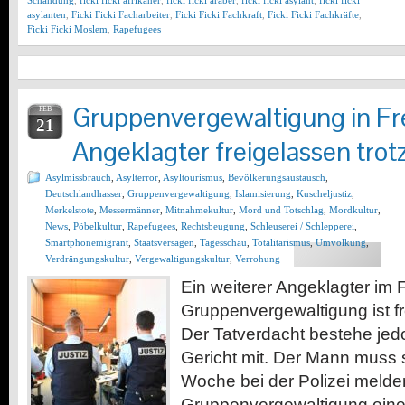
Schändung
,
ficki ficki afrikaner
,
ficki ficki araber
,
ficki ficki asylant
,
ficki ficki
asylanten
,
Ficki Ficki Facharbeiter
,
Ficki Ficki Fachkraft
,
Ficki Ficki Fachkräfte
,
Ficki Ficki Moslem
,
Rapefugees
Gruppenvergewaltigung in Fr
FEB
21
Angeklagter freigelassen trot
Asylmissbrauch
,
Asylterror
,
Asyltourismus
,
Bevölkerungsaustausch
,
Deutschlandhasser
,
Gruppenvergewaltigung
,
Islamisierung
,
Kuscheljustiz
,
Merkelstote
,
Messermänner
,
Mitnahmekultur
,
Mord und Totschlag
,
Mordkultur
,
News
,
Pöbelkultur
,
Rapefugees
,
Rechtsbeugung
,
Schleuserei / Schlepperei
,
Smartphonemigrant
,
Staatsversagen
,
Tagesschau
,
Totalitarismus
,
Umvolkung
,
Verdrängungskultur
,
Vergewaltigungskultur
,
Verrohung
Ein weiterer Angeklagter im F
Gruppenvergewaltigung ist f
Der Tatverdacht bestehe jedoc
Gericht mit. Der Mann muss 
Woche bei der Polizei melden
Gruppenvergewaltigung einer