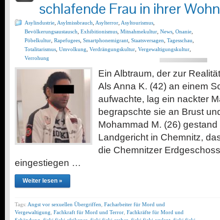
schlafende Frau in ihrer Woh
Asylindustrie
,
Asylmissbrauch
,
Asylterror
,
Asyltourismus
,
Bevölkerungsaustausch
,
Exhibitionismus
,
Mitnahmekultur
,
News
,
Onanie
,
Pöbelkultur
,
Rapefugees
,
Smartphonemigrant
,
Staatsversagen
,
Tagesschau
,
Totalitarismus
,
Umvolkung
,
Verdrängungskultur
,
Vergewaltigungskultur
,
Verrohung
Ein Albtraum, der zur Realit
Als Anna K. (42) an einem
aufwachte, lag ein nackter M
begrapschte sie an Brust un
Mohammad M. (26) gestand 
Landgericht in Chemnitz, das
die Chemnitzer Erdgeschos
eingestiegen …
Weiter lesen »
Tags:
Angst vor sexuellen Übergriffen
,
Facharbeiter für Mord und
Vergewaltigung
,
Fachkraft für Mord und Terror
,
Fachkräfte für Mord und