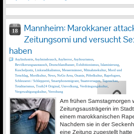
Mannheim: Marokkaner attack
FEB
18
Zeitungsomi und versucht Sex
haben
Asylindustrie
,
Asylmissbrauch
,
Asylterror
,
Asyltourismus
,
Bevölkerungsaustausch
,
Deutschlandhasser
,
Exhibitionismus
,
Islamisierung
,
Kuscheljustiz
,
Linksradikalismus
,
Messermänner
,
Mitnahmekultur
,
Mord und
Totschlag
,
Mordkultur
,
News
,
NoGo Area
,
Onanie
,
Pöbelkultur
,
Rapefugees
,
Schleuserei / Schlepperei
,
Smartphonemigrant
,
Staatsversagen
,
Tagesschau
,
Totalitarismus
,
Truth24 Original
,
Umvolkung
,
Verdrängungskultur
,
Vergewaltigungskultur
,
Verrohung
Am frühen Samstagmorgen w
Zeitungsausträgerin im Stadt
einem marokkanischen Rapef
Nachdem sie in der Seckenh
eine Zeitung zugestellt hatt