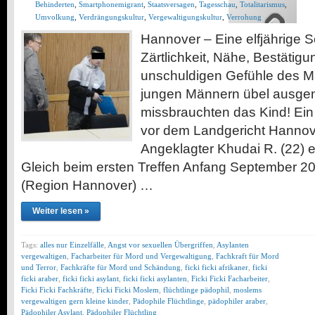
Behinderten
,
Smartphonemigrant
,
Staatsversagen
,
Tagesschau
,
Totalitarismus
,
Umvolkung
,
Verdrängungskultur
,
Vergewaltigungskultur
,
Verrohung
Hannover – Eine elfjährige S
Zärtlichkeit, Nähe, Bestätigu
unschuldigen Gefühle des 
jungen Männern übel ausgen
missbrauchten das Kind! Ein 
vor dem Landgericht Hannove
Angeklagter Khudai R. (22) 
Gleich beim ersten Treffen Anfang September 
(Region Hannover) …
Weiter lesen »
Tags:
alles nur Einzelfälle
,
Angst vor sexuellen Übergriffen
,
Asylanten
vergewaltigen
,
Facharbeiter für Mord und Vergewaltigung
,
Fachkraft für Mord
und Terror
,
Fachkräfte für Mord und Schändung
,
ficki ficki afrikaner
,
ficki
ficki araber
,
ficki ficki asylant
,
ficki ficki asylanten
,
Ficki Ficki Facharbeiter
,
Ficki Ficki Fachkräfte
,
Ficki Ficki Moslem
,
flüchtlinge pädophil
,
moslems
vergewaltigen gern kleine kinder
,
Pädophile Flüchtlinge
,
pädophiler araber
,
Pädophiler Asylant
,
Pädophiler Flüchtling