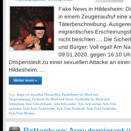
Fake News in Hildesheim: Di
in einem Zeugenaufruf eine 
Täterbeschreibung. Ausgerec
migrantisches Erscheinungsbil
nicht berichten…. Die Siche
und Bürger: Voll egal! Am N
09.01.2020, gegen 16:10 Uhr,
Drispenstedt zu einer sexuellen Attacke an einer
Hildesheim. …
Weiter lesen »
Tags:
Angst vor sexuellen Übergriffen
,
Facharbeiter für Mord und
Vergewaltigung
,
Fachkraft für Mord und Terror
,
Fachkräfte für Mord und
Schändung
,
ficki ficki afrikaner
,
ficki ficki araber
,
ficki ficki asylant
,
ficki ficki
asylanten
,
Ficki Ficki Facharbeiter
,
Ficki Ficki Fachkraft
,
Ficki Ficki Fachkräfte
,
Ficki Ficki Moslem
JAN