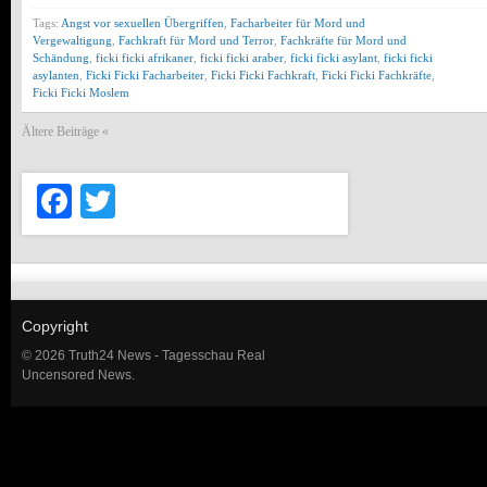
Tags:
Angst vor sexuellen Übergriffen
,
Facharbeiter für Mord und
Vergewaltigung
,
Fachkraft für Mord und Terror
,
Fachkräfte für Mord und
Schändung
,
ficki ficki afrikaner
,
ficki ficki araber
,
ficki ficki asylant
,
ficki ficki
asylanten
,
Ficki Ficki Facharbeiter
,
Ficki Ficki Fachkraft
,
Ficki Ficki Fachkräfte
,
Ficki Ficki Moslem
Ältere Beiträge «
Facebook
Twitter
Copyright
© 2026 Truth24 News - Tagesschau Real
Uncensored News.