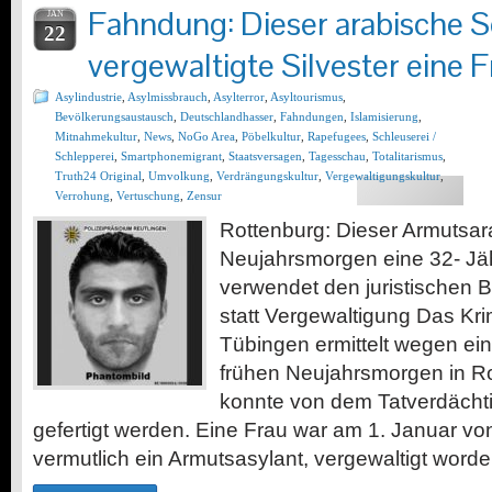
Fahndung: Dieser arabische S
JAN
22
vergewaltigte Silvester eine 
Asylindustrie
,
Asylmissbrauch
,
Asylterror
,
Asyltourismus
,
Bevölkerungsaustausch
,
Deutschlandhasser
,
Fahndungen
,
Islamisierung
,
Mitnahmekultur
,
News
,
NoGo Area
,
Pöbelkultur
,
Rapefugees
,
Schleuserei /
Schlepperei
,
Smartphonemigrant
,
Staatsversagen
,
Tagesschau
,
Totalitarismus
,
Truth24 Original
,
Umvolkung
,
Verdrängungskultur
,
Vergewaltigungskultur
,
Verrohung
,
Vertuschung
,
Zensur
Rottenburg: Dieser Armutsar
Neujahrsmorgen eine 32- Jähr
verwendet den juristischen Be
statt Vergewaltigung Das Kr
Tübingen ermittelt wegen ei
frühen Neujahrsmorgen in Rot
konnte von dem Tatverdächt
gefertigt werden. Eine Frau war am 1. Januar v
vermutlich ein Armutsasylant, vergewaltigt word