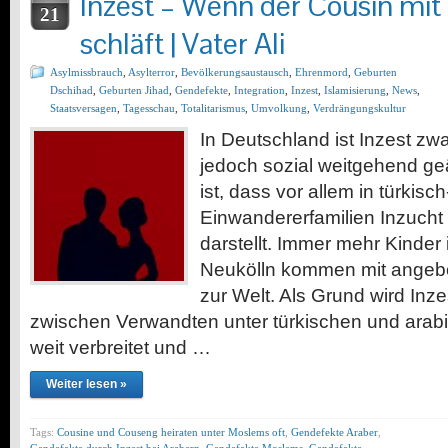
Inzest – Wenn der Cousin mit
21
schläft | Vater Ali
Asylmissbrauch
,
Asylterror
,
Bevölkerungsaustausch
,
Ehrenmord
,
Geburten
Dschihad
,
Geburten Jihad
,
Gendefekte
,
Integration
,
Inzest
,
Islamisierung
,
News
,
Staatsversagen
,
Tagesschau
,
Totalitarismus
,
Umvolkung
,
Verdrängungskultur
In Deutschland ist Inzest zwa
jedoch sozial weitgehend ge
ist, dass vor allem in türkis
Einwandererfamilien Inzucht 
darstellt. Immer mehr Kinder i
Neukölln kommen mit angeb
zur Welt. Als Grund wird Inz
zwischen Verwandten unter türkischen und arabi
weit verbreitet und …
Weiter lesen »
Tags:
Cousine und Couseng heiraten unter Moslems oft
,
Gendefekte Araber
,