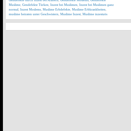
Gendefekte durch Inzest bei Arabern
,
Gendefekte Moslems
,
Gendefekte
Muslime
,
Gendefekte Türken
,
Inzest bei Muslimen
,
Inzest bei Muslimen ganz
normal
,
Inzest Moslems
,
Muslime Erbdefekte
,
Muslime Erbkrankheiten
,
muslime heiraten unter Geschwistern
,
Muslime Inzest
,
Muslime inzestuös