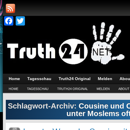
Facebook
Twitter
Home
Tagesschau
Truth24 Original
Melden
Abou
HOME
TAGESSCHAU
TRUTH24 ORIGINAL
MELDEN
ABOUT
Schlagwort-Archiv:
Cousine und 
unter Moslems of
APR