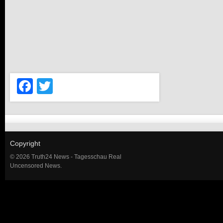
Facebook
Twitter
Copyright
© 2026 Truth24 News - Tagesschau Real
Uncensored News.