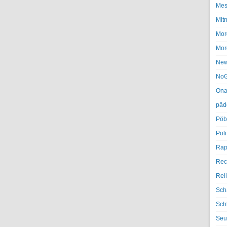
Mes
Mit
Mor
Mor
Ne
NoG
Ona
päd
Pöb
Poli
Rap
Rec
Rel
Sch
Sch
Seu