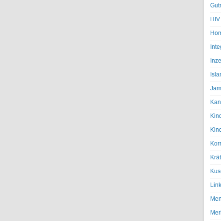
Gut
HIV
Hom
Inte
Inze
Isl
Jam
Kan
Kin
Kin
Kor
Krä
Kus
Lin
Men
Mer