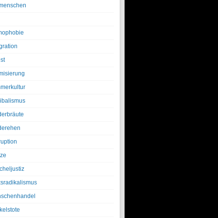
menschen
ophobie
gration
st
amisierung
merkultur
ibalismus
derbräute
derehen
ruption
tze
cheljustiz
ksradikalismus
schenhandel
kelstote