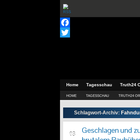
Facebook
Twitter
Home
Tagesschau
Truth24 O
HOME
TAGESSCHAU
TRUTH24 OR
Schlagwort-Archiv:
Fahndun
Geschlagen und z
MAI
03
brutalem Raubüber