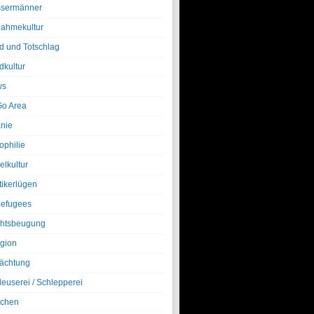
sermänner
nahmekultur
d und Totschlag
dkultur
ws
o Area
nie
ophilie
elkultur
tikerlügen
efugees
htsbeugung
igion
ächtung
leuserei / Schlepperei
chen