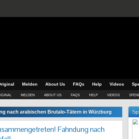
riginal
Melden
About Us
FAQs
Help
Videos
Sp
IGINAL
MELDEN
ABOUT US
FAQS
HELP
VIDEOS
SPEN
Sp
g nach arabischen Brutalo-Tätern in Würzburg
usammengetreten! Fahndung nach
fall