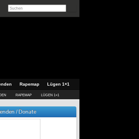
enden
Rapemap
Lügen 1×1
DEN
RAPEMAP
LÜGEN 1×1
enden / Donate