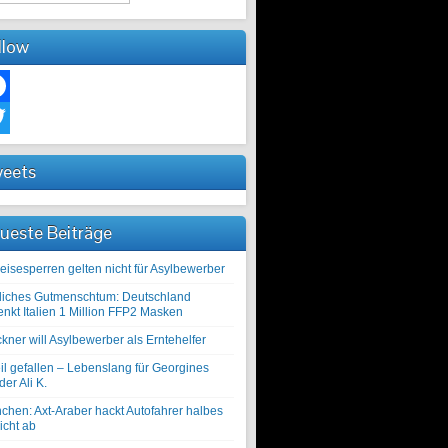
llow
ebook
ter
eets
ueste Beiträge
eisesperren gelten nicht für Asylbewerber
liches Gutmenschtum: Deutschland
enkt Italien 1 Million FFP2 Masken
kner will Asylbewerber als Erntehelfer
il gefallen – Lebenslang für Georgines
er Ali K.
chen: Axt-Araber hackt Autofahrer halbes
icht ab