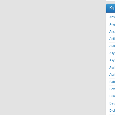
Ka
Abs
Ang
Ans
Ant
Ara
Asyl
Asy
Asyl
Asy
Bah
Bev
Bra
Deu
Die