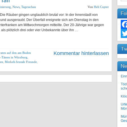
isierung
,
News
,
Tagesschau
Von
Heli Copter
Fo
Die Räuber gingen unglaublich brutal vor: In der Innenstadt von
und ausgeraubt. Der Überfall ereignete sich am Dienstag in den
Unterfranken am Mittwochmorgen mitteilte. Der 20-Jährige war gegen
 als plötzlich drei oder vier Unbekannte über ihn …
Fac
Twit
Tw
Kommentar hinterlassen
raten auf den am Boden
o-Tätern in Würzburg
,
gen
,
Merkels brutale Freunde
,
Ne
Einr
Töd
sch
Klöc
Urte
Mörd
Mün
Ges