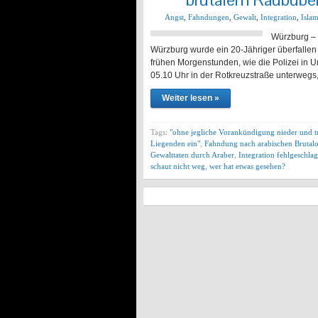
Angst
,
Fahndungen
,
Gewalt
,
Integration
,
Islam
Würzburg – 
Würzburg wurde ein 20-Jähriger überfallen 
frühen Morgenstunden, wie die Polizei in 
05.10 Uhr in der Rotkreuzstraße unterwegs,
Weiter lesen »
Tags:
"ohne jegliche Vorankündigung nieder und t
Liegenden ein"
,
Fahndung nach arabischen Brutal
Gewalttaten durch Araber
,
Integration fehlgeschla
schaut nicht weg
,
wer hat etwas gesehen?