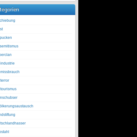
tegorien
chiebung
st
pucken
isemitismus
berclan
industrie
lmissbrauch
terror
ltourismus
nschubser
ölkerungsaustausch
ndstiftung
tschlandhasser
bstahl