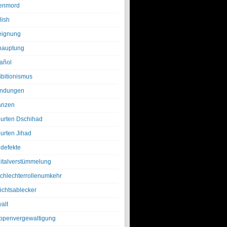
enmord
lish
eignung
hauptung
añol
ibitionismus
ndungen
anzen
urten Dschihad
urten Jihad
defekte
italverstümmelung
chlechterrollenumkehr
ichtsablecker
alt
ppenvergewaltigung