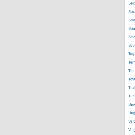
Sex
Sex
Sma
Spu
Sta
Syph
Tag
Terr
Tier
Tota
Trut
Tub
Umv
Ung
Ver
Ver