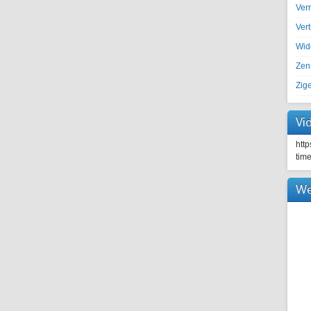
Ver
Ver
Wid
Zen
Zig
Vi
htt
tim
We