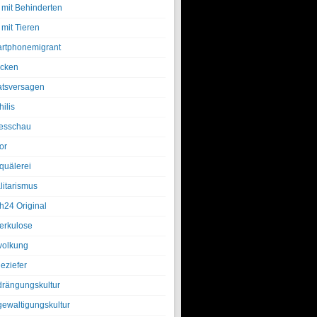
 mit Behinderten
 mit Tieren
rtphonemigrant
cken
atsversagen
ilis
esschau
or
quälerei
litarismus
h24 Original
erkulose
olkung
eziefer
drängungskultur
gewaltigungskultur