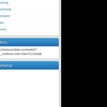
rohung
tuschung
erstand
sur
euner
deos
ps://www.youtube.com/watch?
e_continue=2&v=OteU7U1XOyM
rbung