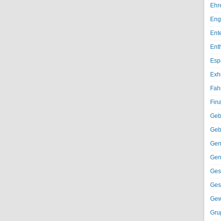
Ehr
Eng
Ent
Ent
Esp
Exh
Fah
Fin
Geb
Geb
Gen
Gen
Ges
Ges
Gew
Gru