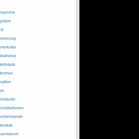
ophobie
gration
st
amisierung
merkultur
ibalismus
derbräute
derehen
ruption
tze
cheljustiz
ksradikalismus
schenhandel
kelstote
sermänner