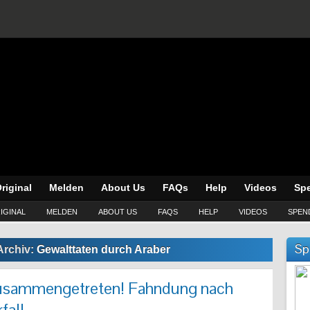
riginal
Melden
About Us
FAQs
Help
Videos
Sp
IGINAL
MELDEN
ABOUT US
FAQS
HELP
VIDEOS
SPEN
Sp
Archiv:
Gewalttaten durch Araber
usammengetreten! Fahndung nach
fall