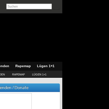
enden
Rapemap
Lügen 1×1
DEN
RAPEMAP
LÜGEN 1×1
enden / Donate