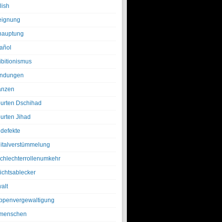
lish
eignung
hauptung
añol
ibitionismus
ndungen
anzen
urten Dschihad
urten Jihad
defekte
italverstümmelung
chlechterrollenumkehr
ichtsablecker
alt
ppenvergewaltigung
menschen