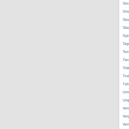
Sex
Sma
Spu
Sta
Syph
Tag
Terr
Tier
Tota
Trut
Tub
Umv
Ung
Ver
Ver
Ver