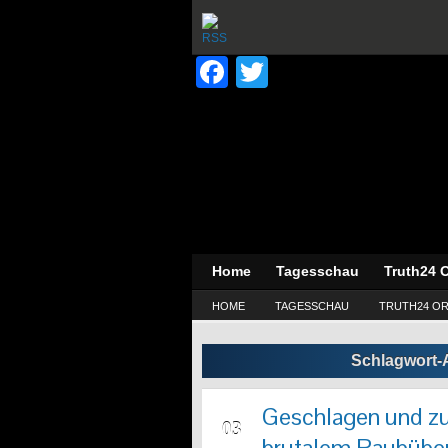
Facebook
Twitter
Home
Tagesschau
Truth24 O
HOME
TAGESSCHAU
TRUTH24 OR
Schlagwort-
Geschlagen und z
MAI
03
brutalem Raubüber