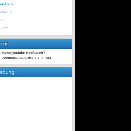
tuschung
erstand
sur
euner
deos
ps://www.youtube.com/watch?
e_continue=2&v=OteU7U1XOyM
rbung