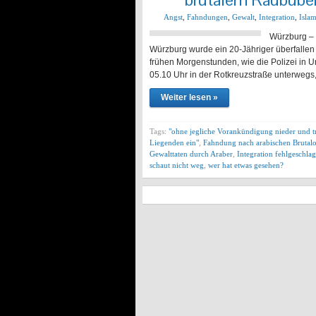
Angst
,
Fahndungen
,
Gewalt
,
Integration
,
Islam
Würzburg – 
Würzburg wurde ein 20-Jähriger überfallen 
frühen Morgenstunden, wie die Polizei in 
05.10 Uhr in der Rotkreuzstraße unterwegs,
Weiter lesen »
Tags:
"ohne jegliche Vorankündigung nieder und t
Liegenden ein"
,
Fahndung nach arabischen Brutal
Gewalttaten durch Araber
,
Integration fehlgeschla
schaut nicht weg
,
wer hat etwas gesehen?