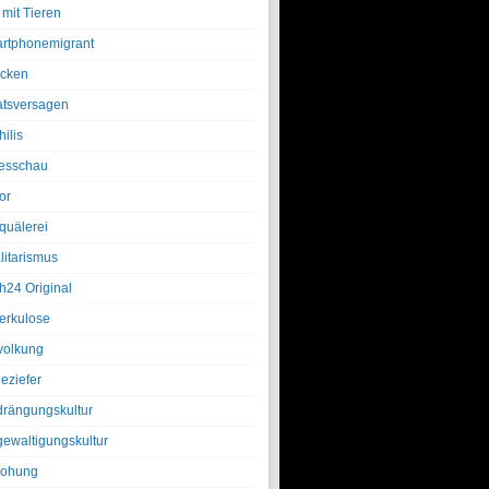
 mit Tieren
rtphonemigrant
cken
atsversagen
ilis
esschau
or
quälerei
litarismus
h24 Original
erkulose
olkung
eziefer
drängungskultur
gewaltigungskultur
rohung