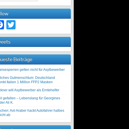
llow
Facebook
Twitter
eets
ueste Beiträge
eisesperren gelten nicht für Asylbewerber
liches Gutmenschtum: Deutschland
enkt Italien 1 Million FFP2 Masken
kner will Asylbewerber als Erntehelfer
il gefallen – Lebenslang für Georgines
er Ali K.
chen: Axt-Araber hackt Autofahrer halbes
icht ab