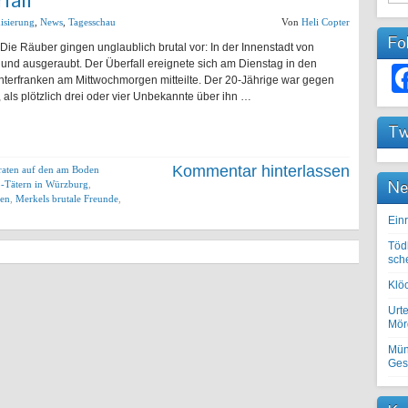
isierung
,
News
,
Tagesschau
Von
Heli Copter
Fo
Die Räuber gingen unglaublich brutal vor: In der Innenstadt von
und ausgeraubt. Der Überfall ereignete sich am Dienstag in den
Unterfranken am Mittwochmorgen mitteilte. Der 20-Jährige war gegen
 als plötzlich drei oder vier Unbekannte über ihn …
Tw
Kommentar hinterlassen
raten auf den am Boden
Ne
o-Tätern in Würzburg
,
gen
,
Merkels brutale Freunde
,
Einr
Töd
sch
Klöc
Urte
Mörd
Mün
Ges