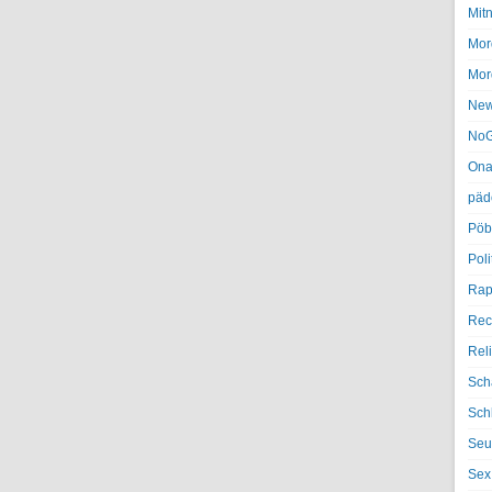
Mit
Mor
Mor
Ne
NoG
Ona
päd
Pöb
Poli
Rap
Rec
Rel
Sch
Sch
Seu
Sex