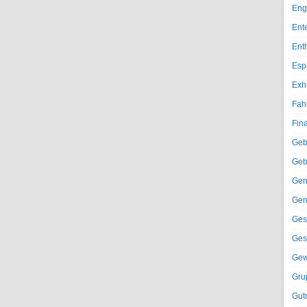
Eng
Ent
Ent
Esp
Exh
Fah
Fin
Geb
Geb
Gen
Gen
Ges
Ges
Gew
Gru
Gut