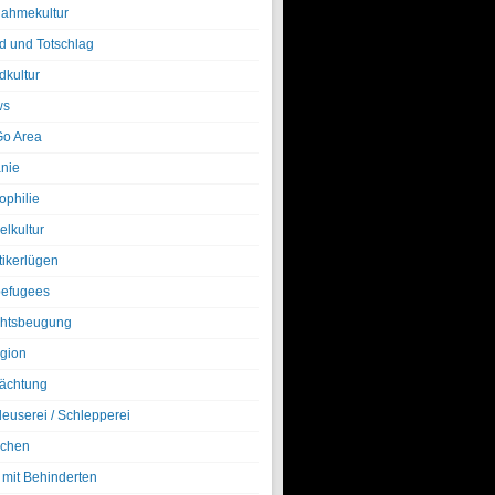
nahmekultur
d und Totschlag
dkultur
ws
o Area
nie
ophilie
elkultur
tikerlügen
efugees
htsbeugung
igion
ächtung
leuserei / Schlepperei
chen
 mit Behinderten