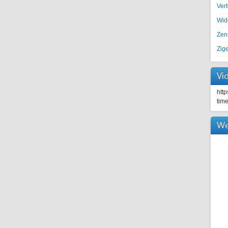
Ver
Wid
Zen
Zig
Vi
htt
tim
We