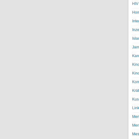
HIV
Hom
Inte
Inze
Isl
Jam
Kan
Kin
Kin
Kor
Krä
Kus
Lin
Men
Mer
Mes