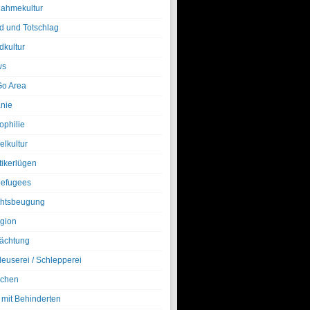
nahmekultur
d und Totschlag
dkultur
ws
o Area
nie
ophilie
elkultur
tikerlügen
efugees
htsbeugung
igion
ächtung
leuserei / Schlepperei
chen
 mit Behinderten