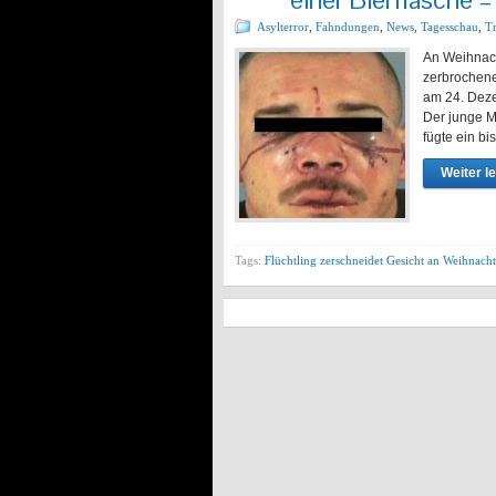
Asylterror
,
Fahndungen
,
News
,
Tagesschau
,
Tr
An Weihnach
zerbrochene
am 24. Deze
Der junge Ma
fügte ein b
Weiter l
Tags:
Flüchtling zerschneidet Gesicht an Weihnach