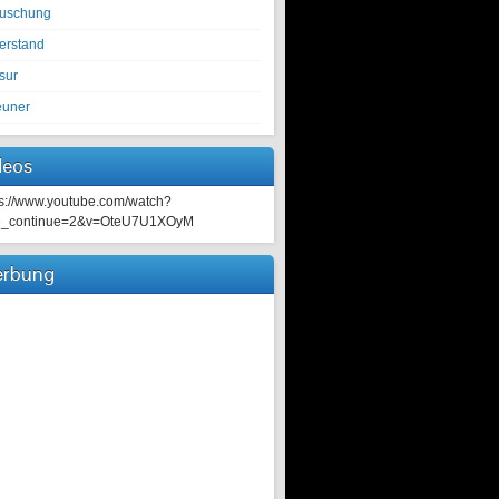
tuschung
erstand
sur
euner
deos
ps://www.youtube.com/watch?
e_continue=2&v=OteU7U1XOyM
rbung