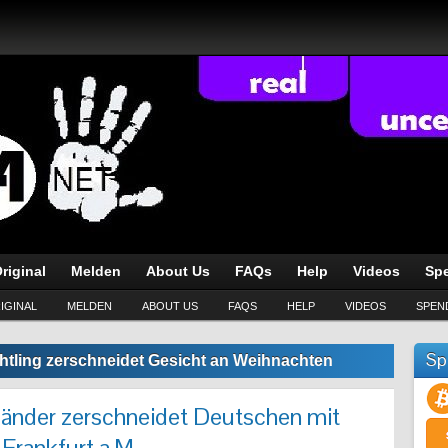
riginal
Melden
About Us
FAQs
Help
Videos
Sp
IGINAL
MELDEN
ABOUT US
FAQS
HELP
VIDEOS
SPEN
Sp
htling zerschneidet Gesicht an Weihnachten
änder zerschneidet Deutschen mit
 Frankfurt a.M.