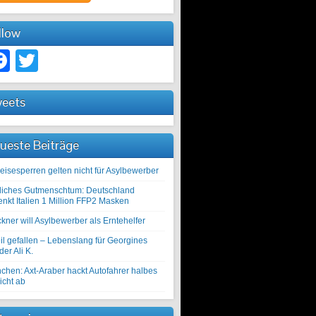
llow
Facebook
Twitter
eets
ueste Beiträge
eisesperren gelten nicht für Asylbewerber
liches Gutmenschtum: Deutschland
enkt Italien 1 Million FFP2 Masken
kner will Asylbewerber als Erntehelfer
il gefallen – Lebenslang für Georgines
er Ali K.
chen: Axt-Araber hackt Autofahrer halbes
icht ab