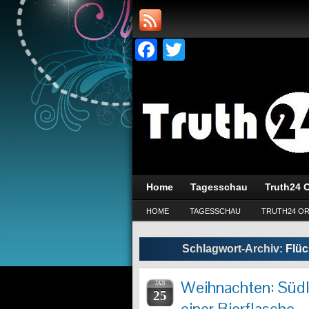
Facebook
Twitter
Home
Tagesschau
Truth24 O
HOME
TAGESSCHAU
TRUTH24 OR
Schlagwort-Archiv:
Flüc
Weihnachten: Südl
JAN
25
einer Bierflasche –