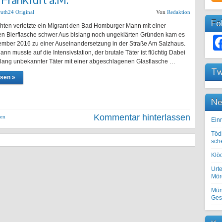
uth24 Original
Von
Redaktion
Fo
ten verletzte ein Migrant den Bad Homburger Mann mit einer
n Bierflasche schwer Aus bislang noch ungeklärten Gründen kam es
mber 2016 zu einer Auseinandersetzung in der Straße Am Salzhaus.
nn musste auf die Intensivstation, der brutale Täter ist flüchtig Dabei
islang unbekannter Täter mit einer abgeschlagenen Glasflasche …
Tw
esen »
Ne
Kommentar hinterlassen
ten
Einr
Töd
sch
Klöc
Urte
Mörd
Mün
Ges