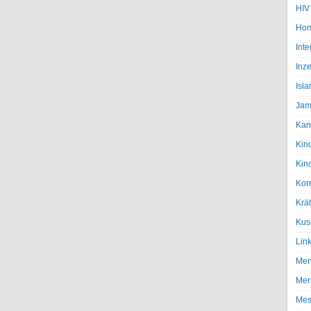
HIV
Hom
Inte
Inze
Isl
Jam
Kan
Kin
Kin
Kor
Krä
Kus
Lin
Men
Mer
Mes