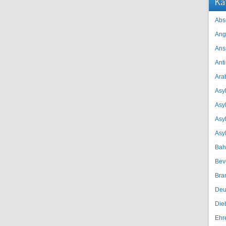
Ka
Abs
Ang
Ans
Ant
Ara
Asyl
Asy
Asyl
Asy
Bah
Bev
Bra
Deu
Die
Ehr