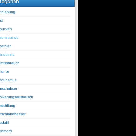
tegorien
chiebung
st
pucken
isemitismus
berclan
industrie
lmissbrauch
terror
ltourismus
nschubser
ölkerungsaustausch
ndstiftung
tschlandhasser
bstahl
enmord