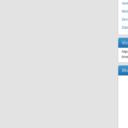
Ver
Wid
Zen
Zig
Vi
htt
tim
We