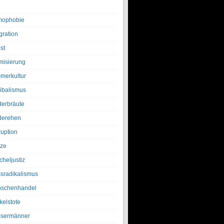
ophobie
gration
st
amisierung
merkultur
ibalismus
derbräute
derehen
ruption
tze
cheljustiz
ksradikalismus
schenhandel
kelstote
sermänner