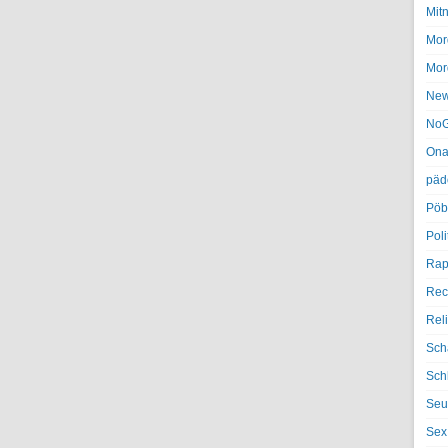
Mit
Mor
Mor
Ne
NoG
Ona
päd
Pöb
Poli
Rap
Rec
Rel
Sch
Sch
Seu
Sex