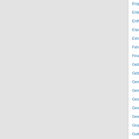
Eng
Ent
Ent
Esp
Exh
Fah
Fin
Geb
Geb
Gen
Gen
Ges
Ges
Gew
Gru
Gut