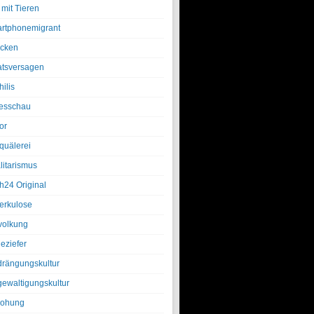
 mit Tieren
rtphonemigrant
cken
atsversagen
ilis
esschau
or
quälerei
litarismus
h24 Original
erkulose
olkung
eziefer
drängungskultur
gewaltigungskultur
rohung