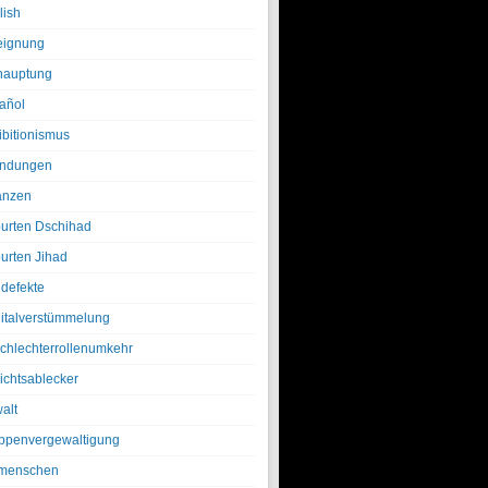
lish
eignung
hauptung
añol
ibitionismus
ndungen
anzen
urten Dschihad
urten Jihad
defekte
italverstümmelung
chlechterrollenumkehr
ichtsablecker
alt
ppenvergewaltigung
menschen