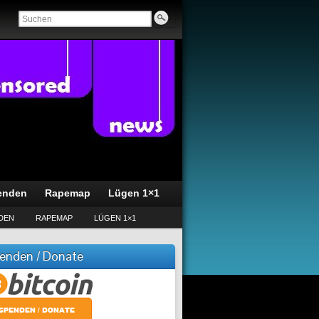
enden
Rapemap
Lügen 1×1
DEN
RAPEMAP
LÜGEN 1×1
enden / Donate