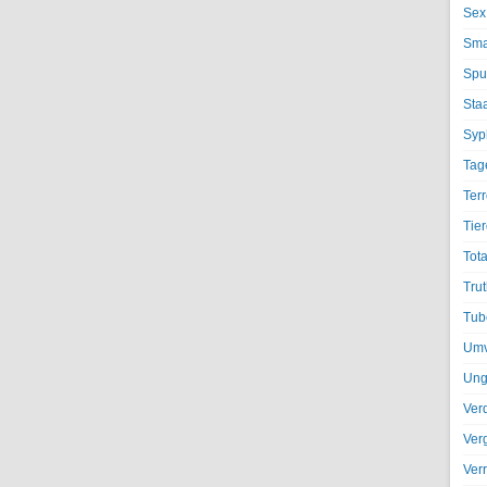
Sex
Sma
Spu
Sta
Syph
Tag
Terr
Tier
Tota
Trut
Tub
Umv
Ung
Ver
Ver
Ver