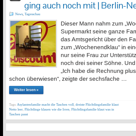
ging auch noch mit | Berlin-N
News
,
Tagesschau
Dieser Mann nahm zum „Woc
Supermarkt seine ganze Famil
das Amtsgericht über den Fa
zum „Wochenendklau“ in ein
nur seine Frau zur Unterstüt
noch drei seiner Söhne. Und
„Ich habe die Rechnung plus
schon überwiesen“, zeigte der sechsfache …
Weiter lesen »
Tags:
Asylantenfamilie macht die Taschen voll
,
dreiste Flüchtlingsfamilie klaut
Netto leer
,
Flüchtlinge klauen wie die Irren
,
Flüchtlingsfamilie klaut was in
Taschen passt