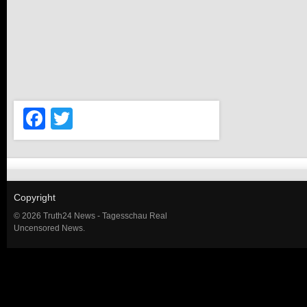
Facebook
Twitter
Copyright
© 2026 Truth24 News - Tagesschau Real
Uncensored News.