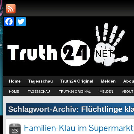
Facebook
Twitter
Home
Tagesschau
Truth24 Original
Melden
Abou
HOME
TAGESSCHAU
TRUTH24 ORIGINAL
MELDEN
ABOUT
Schlagwort-Archiv:
Flüchtlinge kl
Familien-Klau im Supermarkt
JAN
23