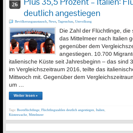
Plus 35,5 Prozent – Italien: F
26
deutlich angestiegen
Bevölkerungsaustausch
,
News
,
Tagesschau
,
Umvolkung
Die Zahl der Flüchtlinge, die
das Mittelmeer nach Italien 
gegenüber dem Vergleichsze
angestiegen. 10.700 Migrant
italienische Küste seit Jahresbeginn – das sind 
im Vergleichszeitraum 2016, teilte das italienis
Mittwoch mit. Gegenüber dem Vergleichszeitraum
um …
Weiter lesen »
Tags:
Bootsflüchtlinge
,
Flüchtlingszahlen deutlich angestiegen
,
Italien
,
Küstenwache
,
Mittelmeer