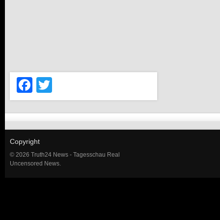
Facebook
Twitter
Copyright
© 2026 Truth24 News - Tagesschau Real
Uncensored News.