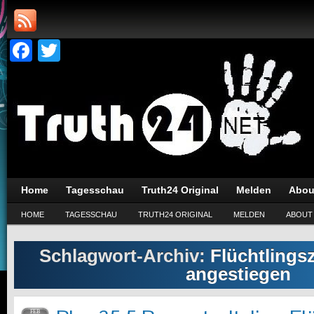
Facebook
Twitter
Home
Tagesschau
Truth24 Original
Melden
Abou
HOME
TAGESSCHAU
TRUTH24 ORIGINAL
MELDEN
ABOUT
Schlagwort-Archiv:
Flüchtlings
angestiegen
FEB