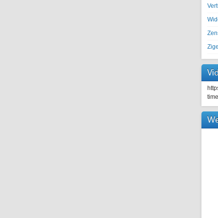
Ver
Wid
Zen
Zig
Vi
htt
tim
We