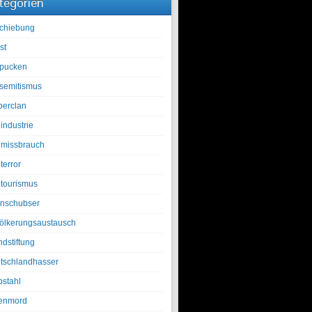
tegorien
chiebung
st
pucken
isemitismus
berclan
industrie
lmissbrauch
terror
ltourismus
nschubser
ölkerungsaustausch
ndstiftung
tschlandhasser
bstahl
enmord