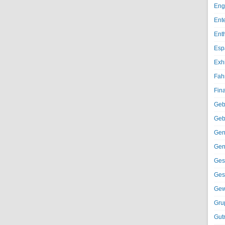
Eng
Ent
Ent
Esp
Exh
Fah
Fin
Geb
Geb
Gen
Gen
Ges
Ges
Gew
Gru
Gut