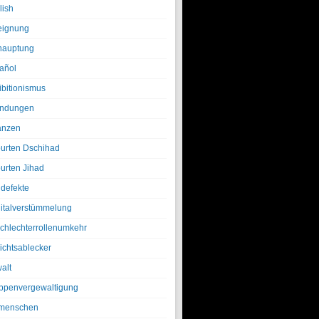
lish
eignung
hauptung
añol
ibitionismus
ndungen
anzen
urten Dschihad
urten Jihad
defekte
italverstümmelung
chlechterrollenumkehr
ichtsablecker
alt
ppenvergewaltigung
menschen