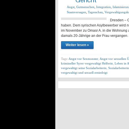
Angst
,
Gutmenschen
,
Integration
,
Islamisieru
Staatsversagen
,
Tagesschau
,
Vergewaltigungsku
Dresden – O
haben. Dem syrischen Asylbewerber wird nu
im November zu Omasr A. in die Wohnung a
damals 20-Jährige an der Frau vergangen. 
Weiter lesen »
Tags:
Angst vor Sexmonster
,
Angst vor sexuellen Ü
krimineller Syrer vergewaltigt Helferin
,
Leben in 
vergewaltigt seine Sozialarbeiterin
,
Sozialarbeiteri
vergewaltigt und sexuell erniedrigt