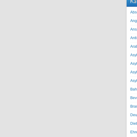
Ka
Abs
Ang
Ans
Ant
Ara
Asyl
Asy
Asyl
Asy
Bah
Bev
Bra
Deu
Die
Ehr