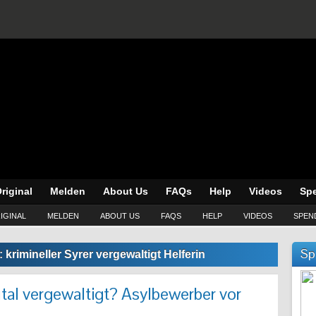
riginal
Melden
About Us
FAQs
Help
Videos
Sp
IGINAL
MELDEN
ABOUT US
FAQS
HELP
VIDEOS
SPEN
Sp
:
krimineller Syrer vergewaltigt Helferin
utal vergewaltigt? Asylbewerber vor