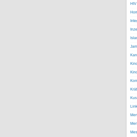
HIV
Hom
Inte
Inze
Isl
Jam
Kan
Kin
Kin
Kor
Krä
Kus
Lin
Men
Mer
Mes