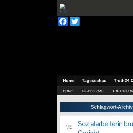
Facebook
Twitter
Home
Tagesschau
Truth24 O
HOME
TAGESSCHAU
TRUTH24 OR
Schlagwort-Archiv
Sozialarbeiterin br
MRZ
02
Gericht