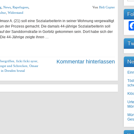
ng
,
News
,
Rapefugees
,
Von
Heli Copter
Fo
ltur
,
Widerstand
masr A. (21) soll eine Sozialarbeiterin in seiner Wohnung vergewaltigt
n der Prozess gemacht. Die damals 44-jährige Sozialarbeiterin soll
uf der Sanddornstraße in Gorbitz gekommen sein. Dort habe sich der
Die 44-Jährige zeigte ihren …
Tw
Ne
Kommentar hinterlassen
bergriffen
,
ficki ficki syrer
,
Angst und Schrecken
,
Omasr
n in Dresden brutal
Einr
Töd
sch
Klöc
Urte
Mörd
Mün
Ges