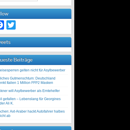
llow
Facebook
Twitter
eets
ueste Beiträge
eisesperren gelten nicht für Asylbewerber
liches Gutmenschtum: Deutschland
enkt Italien 1 Million FFP2 Masken
kner will Asylbewerber als Erntehelfer
il gefallen – Lebenslang für Georgines
er Ali K.
chen: Axt-Araber hackt Autofahrer halbes
icht ab