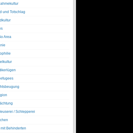
nahmekultur
d und Totschlag
dkultur
ws
o Area
nie
ophilie
elkultur
tikerlügen
efugees
htsbeugung
igion
ächtung
leuserei / Schlepperei
chen
 mit Behinderten