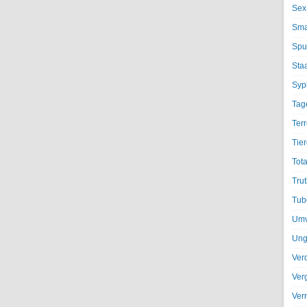
Sex
Sma
Spu
Sta
Syph
Tag
Terr
Tier
Tota
Trut
Tub
Umv
Ung
Ver
Ver
Ver