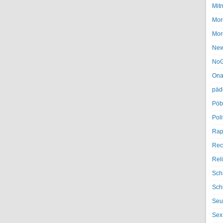
Mit
Mor
Mor
Ne
NoG
Ona
päd
Pöb
Poli
Rap
Rec
Rel
Sch
Sch
Seu
Sex