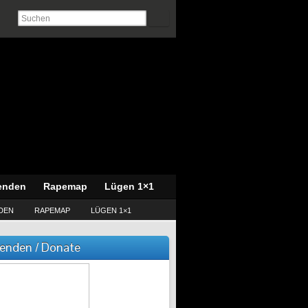
enden
Rapemap
Lügen 1×1
DEN
RAPEMAP
LÜGEN 1×1
enden / Donate