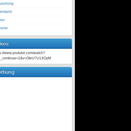
tuschung
erstand
sur
euner
deos
ps://www.youtube.com/watch?
e_continue=2&v=OteU7U1XOyM
rbung