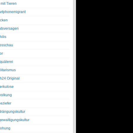
 mit Tieren
rtphonemigrant
cken
atsversagen
ilis
esschau
or
quälerei
litarismus
h24 Original
erkulose
olkung
eziefer
drängungskultur
gewaltigungskultur
rohung