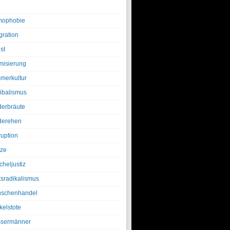
ophobie
gration
st
amisierung
merkultur
ibalismus
derbräute
derehen
ruption
tze
cheljustiz
ksradikalismus
schenhandel
kelstote
sermänner