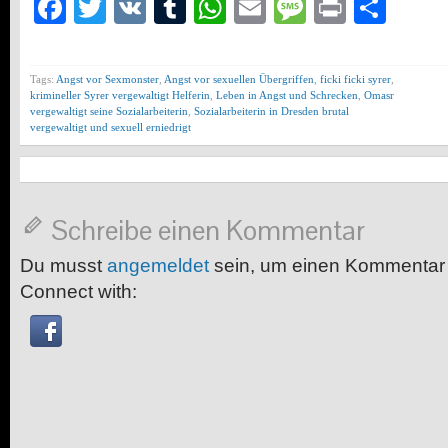
Facebook
Twitter
VK
Tumblr
WhatsApp
Email
Message
Print
Teil
Tags:
Angst vor Sexmonster
,
Angst vor sexuellen Übergriffen
,
ficki ficki syrer
,
krimineller Syrer vergewaltigt Helferin
,
Leben in Angst und Schrecken
,
Omasr
vergewaltigt seine Sozialarbeiterin
,
Sozialarbeiterin in Dresden brutal
vergewaltigt und sexuell erniedrigt
Schreibe einen Kommentar
Du musst
angemeldet
sein, um einen Kommentar
Connect with: