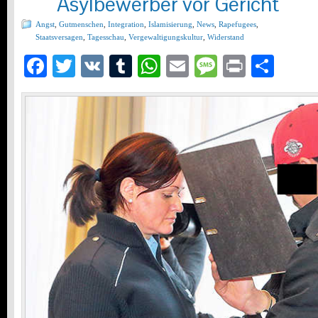
Asylbewerber vor Gericht
Angst
,
Gutmenschen
,
Integration
,
Islamisierung
,
News
,
Rapefugees
,
Staatsversagen
,
Tagesschau
,
Vergewaltigungskultur
,
Widerstand
Facebook
Twitter
VK
Tumblr
WhatsApp
Email
Message
Print
Teil