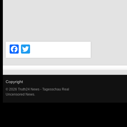
Facebook
Twitter
Copyright
© 2026 Truth24 News - Tagesschau Real
Uncensored News.