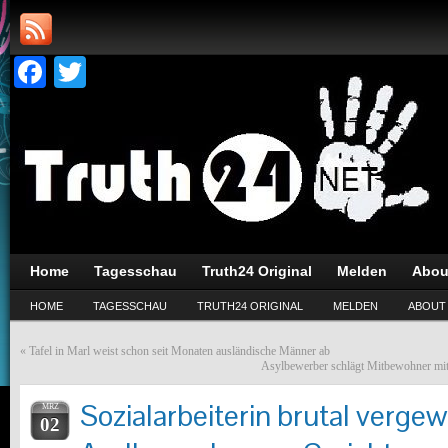
Facebook
Twitter
Home
Tagesschau
Truth24 Original
Melden
Abou
HOME
TAGESSCHAU
TRUTH24 ORIGINAL
MELDEN
ABOUT
«
Tafel in Marl weist schon seit Monaten ausländische Männer ab
Asylbewerber schlägt Mitbewohner mit 
Sozialarbeiterin brutal vergew
MRZ
02