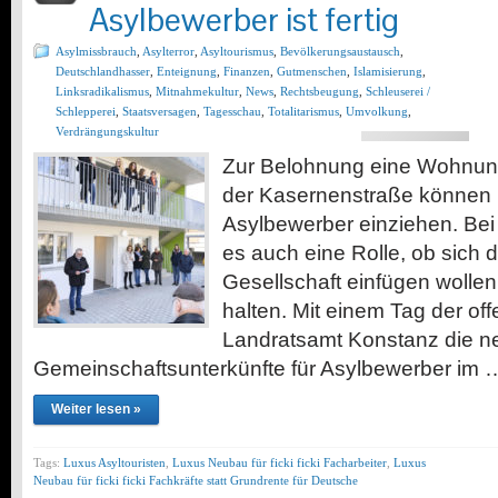
Asylbewerber ist fertig
Asylmissbrauch
,
Asylterror
,
Asyltourismus
,
Bevölkerungsaustausch
,
Deutschlandhasser
,
Enteignung
,
Finanzen
,
Gutmenschen
,
Islamisierung
,
Linksradikalismus
,
Mitnahmekultur
,
News
,
Rechtsbeugung
,
Schleuserei /
Schlepperei
,
Staatsversagen
,
Tagesschau
,
Totalitarismus
,
Umvolkung
,
Verdrängungskultur
Zur Belohnung eine Wohnung
der Kasernenstraße können
Asylbewerber einziehen. Bei
es auch eine Rolle, ob sich d
Gesellschaft einfügen wollen
halten. Mit einem Tag der of
Landratsamt Konstanz die n
Gemeinschaftsunterkünfte für Asylbewerber im 
Weiter lesen »
Tags:
Luxus Asyltouristen
,
Luxus Neubau für ficki ficki Facharbeiter
,
Luxus
Neubau für ficki ficki Fachkräfte statt Grundrente für Deutsche