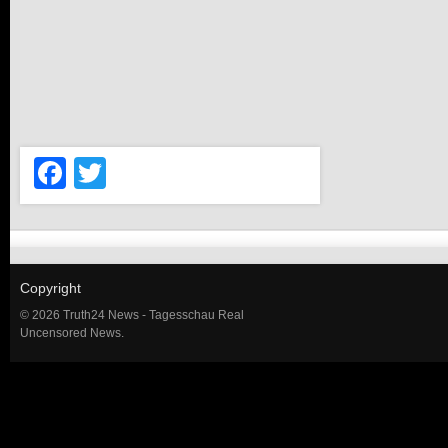
Facebook
Twitter
Copyright
© 2026 Truth24 News - Tagesschau Real
Uncensored News.