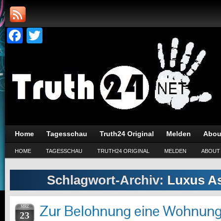
Facebook
Twitter
Home
Tagesschau
Truth24 Original
Melden
Abou
HOME
TAGESSCHAU
TRUTH24 ORIGINAL
MELDEN
ABOUT
Schlagwort-Archiv:
Luxus As
Zur Belohnung eine Wohnung
MRZ
23