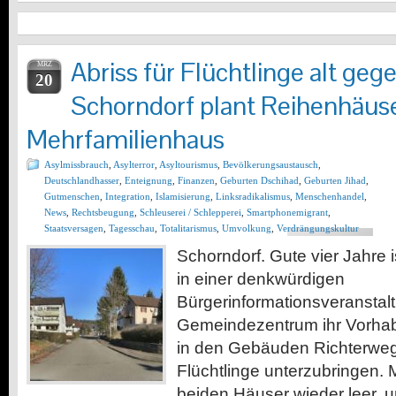
Abriss für Flüchtlinge alt geg
MRZ
20
Schorndorf plant Reihenhäus
Mehrfamilienhaus
Asylmissbrauch
,
Asylterror
,
Asyltourismus
,
Bevölkerungsaustausch
,
Deutschlandhasser
,
Enteignung
,
Finanzen
,
Geburten Dschihad
,
Geburten Jihad
,
Gutmenschen
,
Integration
,
Islamisierung
,
Linksradikalismus
,
Menschenhandel
,
News
,
Rechtsbeugung
,
Schleuserei / Schlepperei
,
Smartphonemigrant
,
Staatsversagen
,
Tagesschau
,
Totalitarismus
,
Umvolkung
,
Verdrängungskultur
Schorndorf. Gute vier Jahre is
in einer denkwürdigen
Bürgerinformationsveranstal
Gemeindezentrum ihr Vorhab
in den Gebäuden Richterweg
Flüchtlinge unterzubringen. M
beiden Häuser wieder leer, u