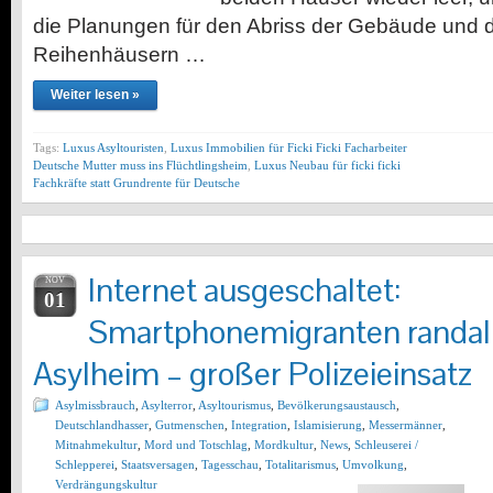
die Planungen für den Abriss der Gebäude und 
Reihenhäusern …
Weiter lesen »
Tags:
Luxus Asyltouristen
,
Luxus Immobilien für Ficki Ficki Facharbeiter
Deutsche Mutter muss ins Flüchtlingsheim
,
Luxus Neubau für ficki ficki
Fachkräfte statt Grundrente für Deutsche
Internet ausgeschaltet:
NOV
01
Smartphonemigranten randali
Asylheim – großer Polizeieinsatz
Asylmissbrauch
,
Asylterror
,
Asyltourismus
,
Bevölkerungsaustausch
,
Deutschlandhasser
,
Gutmenschen
,
Integration
,
Islamisierung
,
Messermänner
,
Mitnahmekultur
,
Mord und Totschlag
,
Mordkultur
,
News
,
Schleuserei /
Schlepperei
,
Staatsversagen
,
Tagesschau
,
Totalitarismus
,
Umvolkung
,
Verdrängungskultur