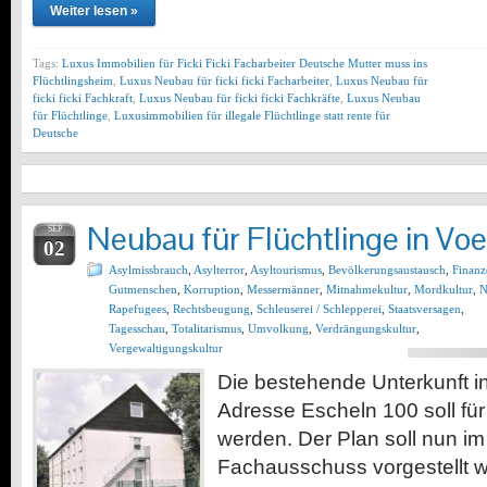
Weiter lesen »
Tags:
Luxus Immobilien für Ficki Ficki Facharbeiter Deutsche Mutter muss ins
Flüchtlingsheim
,
Luxus Neubau für ficki ficki Facharbeiter
,
Luxus Neubau für
ficki ficki Fachkraft
,
Luxus Neubau für ficki ficki Fachkräfte
,
Luxus Neubau
für Flüchtlinge
,
Luxusimmobilien für illegale Flüchtlinge statt rente für
Deutsche
Neubau für Flüchtlinge in Vo
SEP
02
Asylmissbrauch
,
Asylterror
,
Asyltourismus
,
Bevölkerungsaustausch
,
Finanz
Gutmenschen
,
Korruption
,
Messermänner
,
Mitnahmekultur
,
Mordkultur
,
N
Rapefugees
,
Rechtsbeugung
,
Schleuserei / Schlepperei
,
Staatsversagen
,
Tagesschau
,
Totalitarismus
,
Umvolkung
,
Verdrängungskultur
,
Vergewaltigungskultur
Die bestehende Unterkunft in
Adresse Escheln 100 soll fü
werden. Der Plan soll nun i
Fachausschuss vorgestellt 