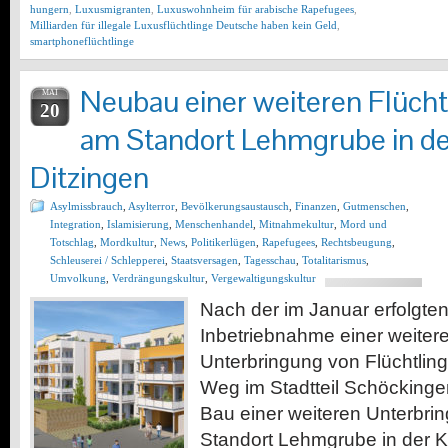
hungern
,
Luxusmigranten
,
Luxuswohnheim für arabische Rapefugees
,
Milliarden für illegale Luxusflüchtlinge Deutsche haben kein Geld
,
smartphoneflüchtlinge
Neubau einer weiteren Flücht
MAI
20
am Standort Lehmgrube in de
Ditzingen
Asylmissbrauch
,
Asylterror
,
Bevölkerungsaustausch
,
Finanzen
,
Gutmenschen
,
Integration
,
Islamisierung
,
Menschenhandel
,
Mitnahmekultur
,
Mord und
Totschlag
,
Mordkultur
,
News
,
Politikerlügen
,
Rapefugees
,
Rechtsbeugung
,
Schleuserei / Schlepperei
,
Staatsversagen
,
Tagesschau
,
Totalitarismus
,
Umvolkung
,
Verdrängungskultur
,
Vergewaltigungskultur
Nach der im Januar erfolgten
Inbetriebnahme einer weitere
Unterbringung von Flüchtlin
Weg im Stadtteil Schöckingen
Bau einer weiteren Unterbri
Standort Lehmgrube in der K