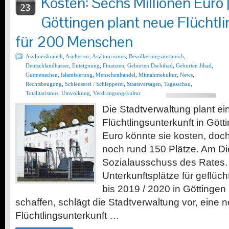
Kosten: Sechs Millionen Euro 
23
Göttingen plant neue Flüchtl
für 200 Menschen
Asylmissbrauch
,
Asylterror
,
Asyltourismus
,
Bevölkerungsaustausch
,
Deutschlandhasser
,
Enteignung
,
Finanzen
,
Geburten Dschihad
,
Geburten Jihad
,
Gutmenschen
,
Islamisierung
,
Menschenhandel
,
Mitnahmekultur
,
News
,
Rechtsbeugung
,
Schleuserei / Schlepperei
,
Staatsversagen
,
Tagesschau
,
Totalitarismus
,
Umvolkung
,
Verdrängungskultur
Die Stadtverwaltung plant e
Flüchtlingsunterkunft in Gött
Euro könnte sie kosten, doc
noch rund 150 Plätze. Am Die
Sozialausschuss des Rates. 
Unterkunftsplätze für geflü
bis 2019 / 2020 in Göttingen
schaffen, schlägt die Stadtverwaltung vor, eine 
Flüchtlingsunterkunft …