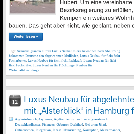
Hubert. Um eine vereinbarte
Bezirksregierung zu erfüllen
Kempen ein weiteres Wohnha
bauen. Das geht aber nicht, wie geplant, neben
Weiter lesen »
Tags:
Armutsmigranten dürfen Luxus Neubau zuerst bewohnen nach Abnutzung
bekommen Deutsche den abgewohnten Müllladen
,
Luxus Neubau für ficki ficki
Facharbeiter
,
Luxus Neubau für ficki ficki Fachkraft
,
Luxus Neubau für ficki
ficki Fachkräfte
,
Luxus Neubau für Flüchtlinge
,
Neubau für
Wirtschaftsflüchtlinge
Luxus Neubau für abgelehnte 
JUL
12
mit „Alsterblick“ in Hamburg f
Asylmissbrauch
,
Asylterror
,
Asyltourismus
,
Bevölkerungsaustausch
,
Deutschlandhasser
,
Finanzen
,
Geburten Dschihad
,
Geburten Jihad
,
Gutmenschen
,
Integration
,
Inzest
,
Islamisierung
,
Korruption
,
Messermänner
,