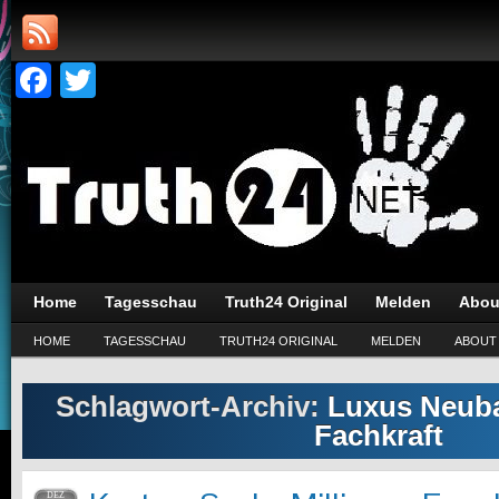
Facebook
Twitter
Home
Tagesschau
Truth24 Original
Melden
Abou
HOME
TAGESSCHAU
TRUTH24 ORIGINAL
MELDEN
ABOUT
Schlagwort-Archiv:
Luxus Neubau
Fachkraft
DEZ