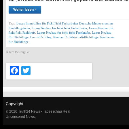
Weiter lesen »
Tags:
Luxus Immobilien für Ficki Ficki Facharbeiter Deutsche Mutter muss ins
Flüchtlingsheim
,
Luxus Neubau für ficki ficki Facharbeiter
,
Luxus Neubau für
ficki ficki Fachkraft
,
Luxus Neubau für ficki ficki Fachkräfte
,
Luxus Neubau
für Flüchtlinge
,
Luxusflüchtling
,
Neubau für Wirtschaftsflüchtlinge
,
Neubauten
für Flüchtlinge
Ältere Beiträge «
Facebook
Twitter
Copyright
© 2026 Truth24 News - Tagesschau Real
Uncensored News.