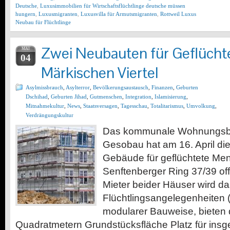
Deutsche
,
Luxusimmobilien für Wirtschaftsflüchtlinge deutsche müssen
hungern
,
Luxusmigranten
,
Luxusvilla für Armutsmigranten
,
Rottweil Luxus
Neubau für Flüchtlinge
Zwei Neubauten für Geflücht
MAI
04
Märkischen Viertel
Asylmissbrauch
,
Asylterror
,
Bevölkerungsaustausch
,
Finanzen
,
Geburten
Dschihad
,
Geburten Jihad
,
Gutmenschen
,
Integration
,
Islamisierung
,
Mitnahmekultur
,
News
,
Staatsversagen
,
Tagesschau
,
Totalitarismus
,
Umvolkung
,
Verdrängungskultur
Das kommunale Wohnungsb
Gesobau hat am 16. April die
Gebäude für geflüchtete M
Senftenberger Ring 37/39 off
Mieter beider Häuser wird d
Flüchtlingsangelegenheiten (L
modularer Bauweise, bieten 
Quadratmetern Grundstücksfläche Platz für in