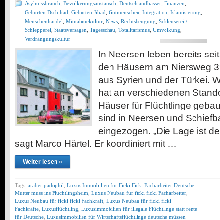
Asylmissbrauch
,
Bevölkerungsaustausch
,
Deutschlandhasser
,
Finanzen
,
Geburten Dschihad
,
Geburten Jihad
,
Gutmenschen
,
Integration
,
Islamisierung
,
Menschenhandel
,
Mitnahmekultur
,
News
,
Rechtsbeugung
,
Schleuserei /
Schlepperei
,
Staatsversagen
,
Tagesschau
,
Totalitarismus
,
Umvolkung
,
Verdrängungskultur
In Neersen leben bereits se
den Häusern am Niersweg 3
aus Syrien und der Türkei. Wi
hat an verschiedenen Stando
Häuser für Flüchtlinge gebau
sind in Neersen und Schiefb
eingezogen. „Die Lage ist de
sagt Marco Härtel. Er koordiniert mit …
Weiter lesen »
Tags:
araber pädophil
,
Luxus Immobilien für Ficki Ficki Facharbeiter Deutsche
Mutter muss ins Flüchtlingsheim
,
Luxus Neubau für ficki ficki Facharbeiter
,
Luxus Neubau für ficki ficki Fachkraft
,
Luxus Neubau für ficki ficki
Fachkräfte
,
Luxusflüchtling
,
Luxusimmobilien für illegale Flüchtlinge statt rente
für Deutsche
,
Luxusimmobilien für Wirtschaftsflüchtlinge deutsche müssen