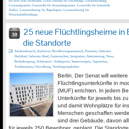
für ficki ficki Fachkräfte
,
Luxus Neubau für Flüchtlinge
,
Luxusflüchtling
,
Luxusmigranten
,
Luxusvilla für Armutsmigranten
,
Luxusvilla für kriminelle
Araber
,
Luxuswohnung für Rapefugees
,
Luxuswohnung für
Wirtschaftsflüchtlinge
25 neue Flüchtlingsheime in B
MRZ
30
die Standorte
Asylmissbrauch
,
Asylterror
,
Bevölkerungsaustausch
,
Finanzen
,
Geburten
Dschihad
,
Geburten Jihad
,
Gutmenschen
,
Integration
,
Islamisierung
,
News
,
Rechtsbeugung
,
Schleuserei / Schlepperei
,
Staatsversagen
,
Tagesschau
,
Totalitarismus
,
Umvolkung
,
Verdrängungskultur
Berlin. Der Senat will weitere
Flüchtlingsunterkünfte in m
(MUF) errichten. In jedem Bez
Unterkünfte für jeweils bis
und damit Wohnplätze für i
Menschen geschaffen werden.
sind drei Gebäude, davon all
für jeweils 250 Bewohner, geplant. Die Standort