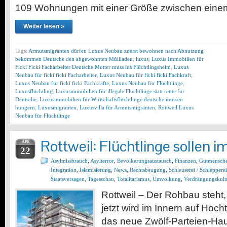
109 Wohnungen mit einer Größe zwischen eine
Weiter lesen »
Tags:
Armutsmigranten dürfen Luxus Neubau zuerst bewohnen nach Abnutzung
bekommen Deutsche den abgewohnten Müllladen
,
luxus
,
Luxus Immobilien für
Ficki Ficki Facharbeiter Deutsche Mutter muss ins Flüchtlingsheim
,
Luxus
Neubau für ficki ficki Facharbeiter
,
Luxus Neubau für ficki ficki Fachkraft
,
Luxus Neubau für ficki ficki Fachkräfte
,
Luxus Neubau für Flüchtlinge
,
Luxusflüchtling
,
Luxusimmobilien für illegale Flüchtlinge statt rente für
Deutsche
,
Luxusimmobilien für Wirtschaftsflüchtlinge deutsche müssen
hungern
,
Luxusmigranten
,
Luxusvilla für Armutsmigranten
,
Rottweil Luxus
Neubau für Flüchtlinge
Rottweil: Flüchtlinge sollen i
APR
22
Asylmissbrauch
,
Asylterror
,
Bevölkerungsaustausch
,
Finanzen
,
Gutmensch
Integration
,
Islamisierung
,
News
,
Rechtsbeugung
,
Schleuserei / Schlepperei
Staatsversagen
,
Tagesschau
,
Totalitarismus
,
Umvolkung
,
Verdrängungskult
Rottweil – Der Rohbau steht, 
jetzt wird im Innern auf Hoch
das neue Zwölf-Parteien-H