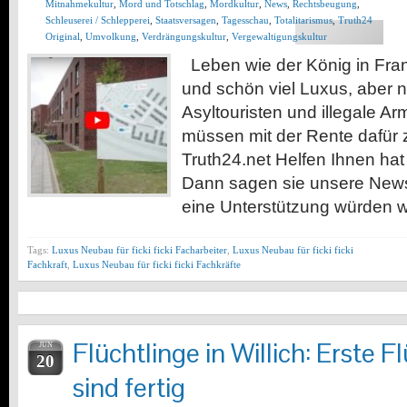
Mitnahmekultur
,
Mord und Totschlag
,
Mordkultur
,
News
,
Rechtsbeugung
,
Schleuserei / Schlepperei
,
Staatsversagen
,
Tagesschau
,
Totalitarismus
,
Truth24
Original
,
Umvolkung
,
Verdrängungskultur
,
Vergewaltigungskultur
Leben wie der König in Frank
und schön viel Luxus, aber n
Asyltouristen und illegale A
müssen mit der Rente dafür 
Truth24.net Helfen Ihnen hat
Dann sagen sie unsere News
eine Unterstützung würden w
Tags:
Luxus Neubau für ficki ficki Facharbeiter
,
Luxus Neubau für ficki ficki
Fachkraft
,
Luxus Neubau für ficki ficki Fachkräfte
Flüchtlinge in Willich: Erste 
JUN
20
sind fertig