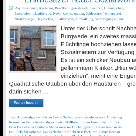
Asylmissbrauch
,
Asylterror
,
Bevölkerungsaustausch
,
Finanzen
,
Gutmenschen
,
Integration
,
Islamisierung
,
News
,
Rechtsbeugung
,
Schleuserei / Schlepperei
,
Staatsversagen
,
Tagesschau
,
Totalitarismus
,
Umvolkung
,
Verdrängungskultur
Unter der Überschrift Nachhal
Burgwedel ein zweites mass
Flüchtlinge hochziehen lassen
Sozialmietern zur Verfügung
Es ist ein schicker Neubau a
geflammtem Klinker. „Hier w
einziehen“, meint eine Engen
Quadratische Gauben über den Haustüren – gr
darin stehen …
Weiter lesen »
Tags:
Armutsmigranten dürfen Luxus Neubau zuerst bewohnen nach Abnutzung
bekommen Deutsche den abgewohnten Müllladen
,
Luxus Immobilien für Ficki
Ficki Facharbeiter Deutsche Mutter muss ins Flüchtlingsheim
,
Luxus Neubau für
ficki ficki Facharbeiter
,
Luxus Neubau für ficki ficki Fachkraft
,
Luxus Neubau