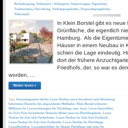
Rechtsbeugung
,
Schleuserei / Schlepperei
,
Staatsversagen
,
Tagesschau
,
Totalitarismus
,
Umvolkung
,
Verdrängungskultur
,
Vergewaltigungskultur
,
Widerstand
In Klein Borstel gibt es neu
Grünfläche, die eigentlich ni
Hamburg. Als die Eigen­tüme
Häuser in einem Neubau in K
schien die Lage eindeutig. H
dort der frühere Anzuchtgart
Friedhofs, der, so war es d
worden, …
Weiter lesen »
Tags:
Armutsmigranten dürfen Luxus Neubau zuerst bewohnen nach Abnutzung
bekommen Deutsche den abgewohnten Müllladen
,
Klein Borstel schmeisst
Millionen für Luxuswohnungen für Flüchtlinge raus
,
luxus
,
Luxus Immobilien
für Ficki Ficki Facharbeiter Deutsche Mutter muss ins Flüchtlingsheim
,
Luxus
Neubau für ficki ficki Facharbeiter
,
Luxus Neubau für ficki ficki Fachkraft
,
Luxus Neubau für ficki ficki Fachkräfte
,
Luxus Neubau für Flüchtlinge
,
Luxusflüchtling
,
Luxusimmobilien für illegale Flüchtlinge statt rente für