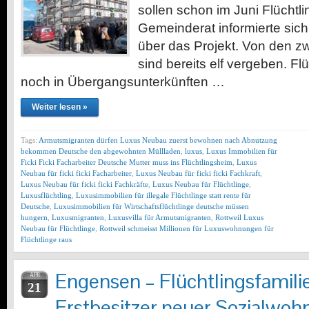
sollen schon im Juni Flüchtl
Gemeinderat informierte sich
über das Projekt. Von den 
sind bereits elf vergeben. Flü
noch in Übergangsunterkünften …
Weiter lesen »
Tags:
Armutsmigranten dürfen Luxus Neubau zuerst bewohnen nach Abnutzung
bekommen Deutsche den abgewohnten Müllladen
,
luxus
,
Luxus Immobilien für
Ficki Ficki Facharbeiter Deutsche Mutter muss ins Flüchtlingsheim
,
Luxus
Neubau für ficki ficki Facharbeiter
,
Luxus Neubau für ficki ficki Fachkraft
,
Luxus Neubau für ficki ficki Fachkräfte
,
Luxus Neubau für Flüchtlinge
,
Luxusflüchtling
,
Luxusimmobilien für illegale Flüchtlinge statt rente für
Deutsche
,
Luxusimmobilien für Wirtschaftsflüchtlinge deutsche müssen
hungern
,
Luxusmigranten
,
Luxusvilla für Armutsmigranten
,
Rottweil Luxus
Neubau für Flüchtlinge
,
Rottweil schmeisst Millionen für Luxuswohnungen für
Flüchtlinge raus
Engensen – Flüchtlingsfamili
APR
21
Erstbesitzer neuer Sozialwo