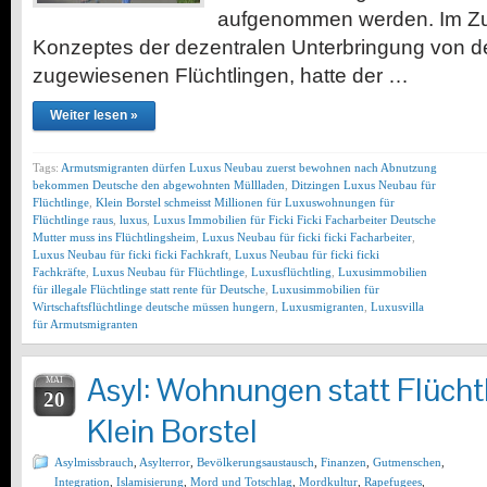
aufgenommen werden. Im Z
Konzeptes der dezentralen Unterbringung von de
zugewiesenen Flüchtlingen, hatte der …
Weiter lesen »
Tags:
Armutsmigranten dürfen Luxus Neubau zuerst bewohnen nach Abnutzung
bekommen Deutsche den abgewohnten Müllladen
,
Ditzingen Luxus Neubau für
Flüchtlinge
,
Klein Borstel schmeisst Millionen für Luxuswohnungen für
Flüchtlinge raus
,
luxus
,
Luxus Immobilien für Ficki Ficki Facharbeiter Deutsche
Mutter muss ins Flüchtlingsheim
,
Luxus Neubau für ficki ficki Facharbeiter
,
Luxus Neubau für ficki ficki Fachkraft
,
Luxus Neubau für ficki ficki
Fachkräfte
,
Luxus Neubau für Flüchtlinge
,
Luxusflüchtling
,
Luxusimmobilien
für illegale Flüchtlinge statt rente für Deutsche
,
Luxusimmobilien für
Wirtschaftsflüchtlinge deutsche müssen hungern
,
Luxusmigranten
,
Luxusvilla
für Armutsmigranten
Asyl: Wohnungen statt Flücht
MAI
20
Klein Borstel
Asylmissbrauch
,
Asylterror
,
Bevölkerungsaustausch
,
Finanzen
,
Gutmenschen
,
Integration
,
Islamisierung
,
Mord und Totschlag
,
Mordkultur
,
Rapefugees
,