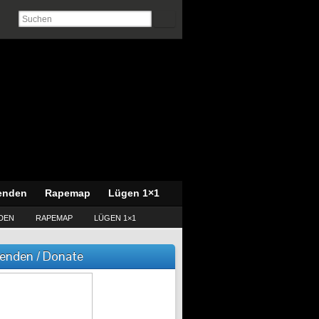
enden
Rapemap
Lügen 1×1
DEN
RAPEMAP
LÜGEN 1×1
enden / Donate