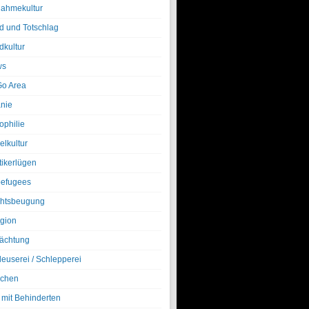
nahmekultur
d und Totschlag
dkultur
ws
o Area
nie
ophilie
elkultur
tikerlügen
efugees
htsbeugung
igion
ächtung
leuserei / Schlepperei
chen
 mit Behinderten