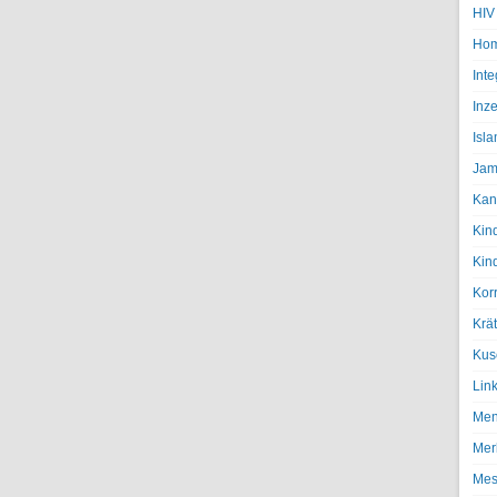
HIV
Hom
Inte
Inze
Isl
Jam
Kan
Kin
Kin
Kor
Krä
Kus
Lin
Men
Mer
Mes