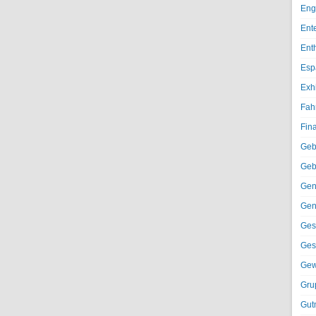
Eng
Ent
Ent
Esp
Exh
Fah
Fin
Geb
Geb
Gen
Gen
Ges
Ges
Gew
Gru
Gut