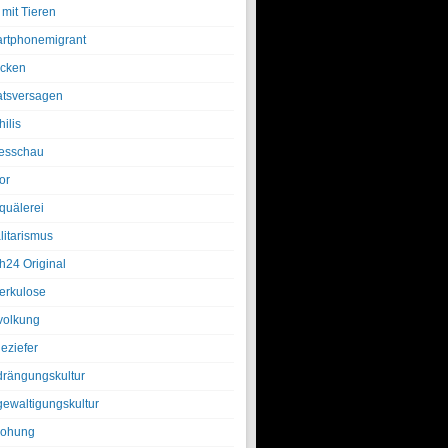
 mit Tieren
rtphonemigrant
cken
atsversagen
ilis
esschau
or
quälerei
litarismus
h24 Original
erkulose
olkung
eziefer
drängungskultur
gewaltigungskultur
rohung