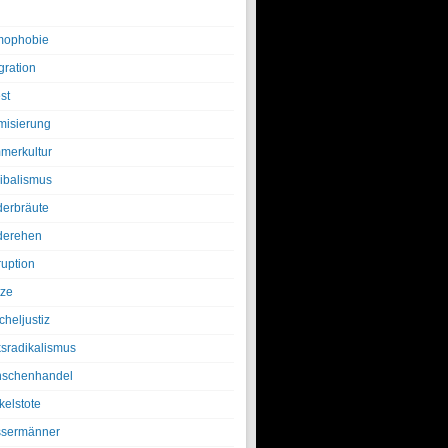
ophobie
gration
st
amisierung
merkultur
ibalismus
derbräute
derehen
ruption
tze
cheljustiz
ksradikalismus
schenhandel
kelstote
sermänner