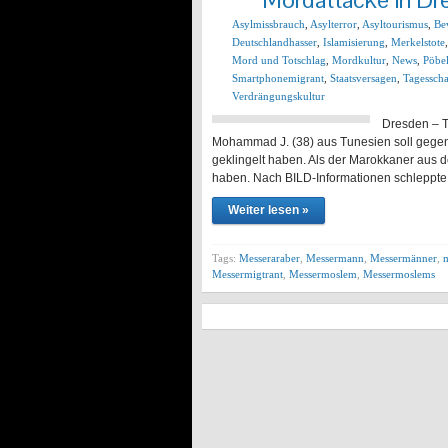
Asylmissbrauch
,
Asylterror
,
Asyltourismus
,
Be
Deutschlandhasser
,
Islamisierung
,
Merkelstote
Mord und Totschlag
,
Mordkultur
,
News
,
Pöbel
Smartphonemigrant
,
Staatsversagen
,
Tagessch
Verdrängungskultur
Dresden – T
Mohammad J. (38) aus Tunesien soll gegen
geklingelt haben. Als der Marokkaner aus de
haben. Nach BILD-Informationen schleppte 
Weiter lesen »
Tags:
Messeraraber
,
Messermann
,
Messermänner
,
Messermigtrant
,
Messermoslem
,
Messermoslems