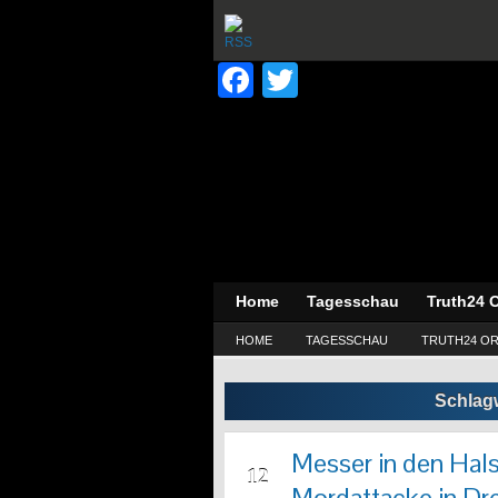
Facebook
Twitter
Home
Tagesschau
Truth24 O
HOME
TAGESSCHAU
TRUTH24 OR
Schlag
Messer in den Hals
MRZ
12
Mordattacke in Dr