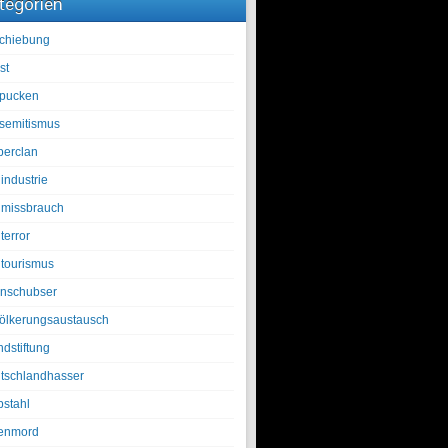
tegorien
chiebung
st
pucken
isemitismus
berclan
industrie
lmissbrauch
terror
ltourismus
nschubser
ölkerungsaustausch
ndstiftung
tschlandhasser
bstahl
enmord