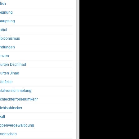
lish
eignung
hauptung
añol
ibitionismus
ndungen
anzen
urten Dschihad
urten Jihad
defekte
italverstümmelung
chlechterrollenumkehr
ichtsablecker
alt
ppenvergewaltigung
menschen