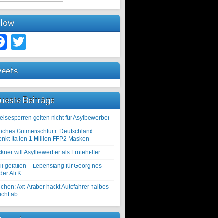
llow
Facebook
Twitter
eets
ueste Beiträge
eisesperren gelten nicht für Asylbewerber
liches Gutmenschtum: Deutschland
enkt Italien 1 Million FFP2 Masken
kner will Asylbewerber als Erntehelfer
il gefallen – Lebenslang für Georgines
er Ali K.
chen: Axt-Araber hackt Autofahrer halbes
icht ab