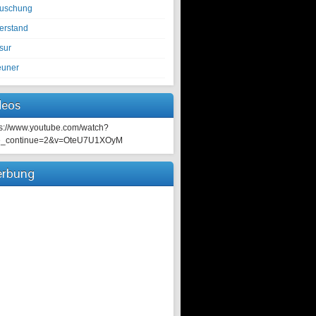
tuschung
erstand
sur
euner
deos
ps://www.youtube.com/watch?
e_continue=2&v=OteU7U1XOyM
rbung