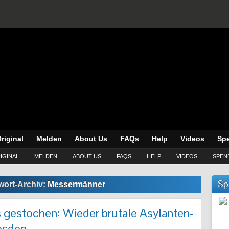
riginal
Melden
About Us
FAQs
Help
Videos
Sp
IGINAL
MELDEN
ABOUT US
FAQS
HELP
VIDEOS
SPEN
Sp
wort-Archiv:
Messermänner
 gestochen: Wieder brutale Asylanten-
esden