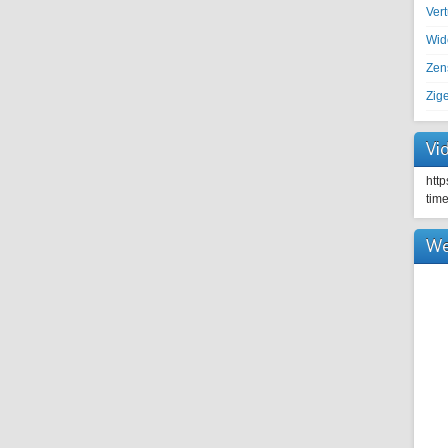
Ver
Wid
Zen
Zig
Vi
htt
tim
We