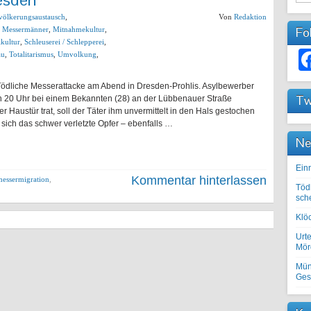
völkerungsaustausch
,
Von
Redaktion
Fo
,
Messermänner
,
Mitnahmekultur
,
kultur
,
Schleuserei / Schlepperei
,
au
,
Totalitarismus
,
Umvolkung
,
ödliche Messerattacke am Abend in Dresden-Prohlis. Asylbewerber
Tw
 20 Uhr bei einem Bekannten (28) an der Lübbenauer Straße
r Haustür trat, soll der Täter ihm unvermittelt in den Hals gestochen
sich das schwer verletzte Opfer – ebenfalls …
Ne
Einr
Kommentar hinterlassen
messermigration
,
Töd
sch
Klöc
Urte
Mörd
Mün
Ges