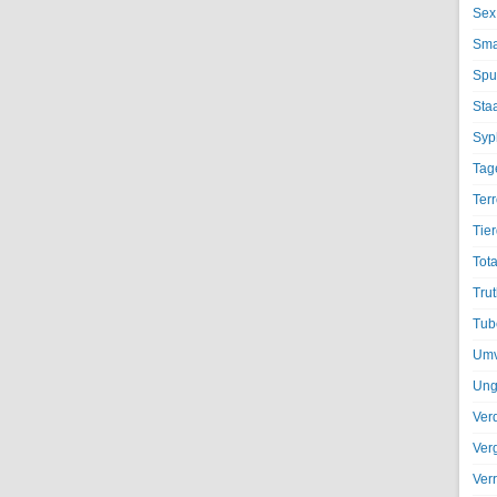
Sex
Sma
Spu
Sta
Syph
Tag
Terr
Tier
Tota
Trut
Tub
Umv
Ung
Ver
Ver
Ver