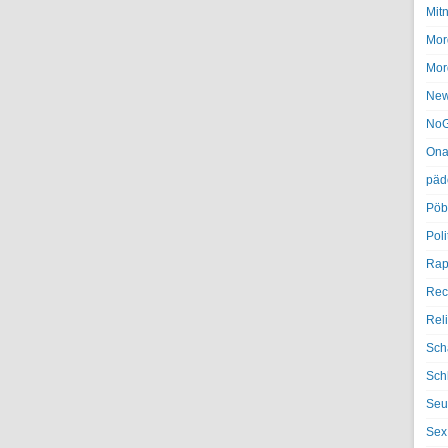
Mit
Mor
Mor
Ne
NoG
Ona
päd
Pöb
Poli
Rap
Rec
Rel
Sch
Sch
Seu
Sex