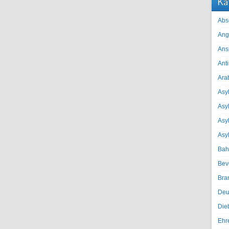
Ka
Abs
Ang
Ans
Ant
Ara
Asyl
Asy
Asyl
Asy
Bah
Bev
Bra
Deu
Die
Ehr