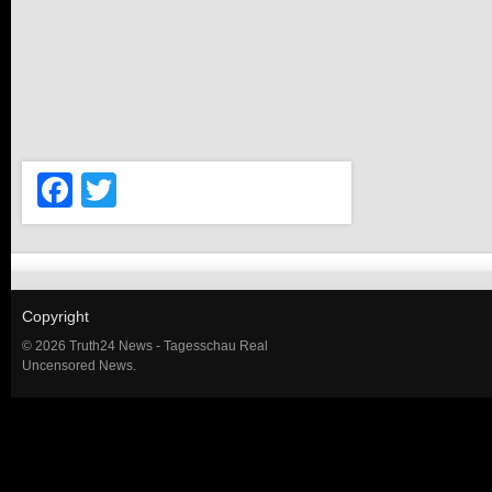
Facebook
Twitter
Copyright
© 2026 Truth24 News - Tagesschau Real
Uncensored News.