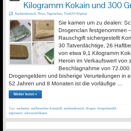
Kilogramm Kokain und 300 
Asylmissbrauch
,
News
,
Tagesschau
,
Truth24 Original
Sie kamen um zu dealen: Sc
Drogenclan festgenommen 
Rauschgift sichergestellt Ko
30 Tatverdächtige, 26 Haftbe
von etwa 9,1 Kilogramm Ko
Heroin im Verkaufswert von 
Beschlagnahme von 72.000 
Drogengeldern und bisherige Verurteilungen in
52 Jahren und 8 Monaten ist die vorläufige …
Weiter lesen »
Tags:
asylanten
,
asylbewerber kriminell
,
asylmissbrauch
,
drogen
,
drogenhandel
,
nigerianer
,
schwarzafrikaner