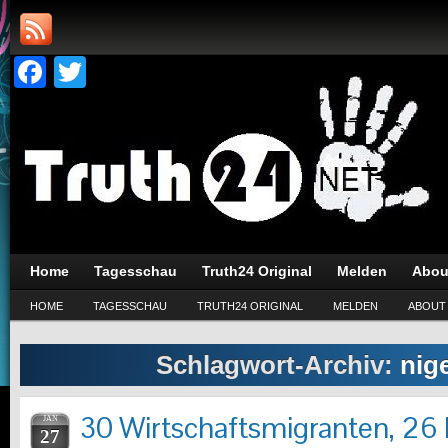
Facebook
Twitter
Home
Tagesschau
Truth24 Original
Melden
Abou
HOME
TAGESSCHAU
TRUTH24 ORIGINAL
MELDEN
ABOUT
Schlagwort-Archiv:
nig
30 Wirtschaftsmigranten, 26 
JAN
27