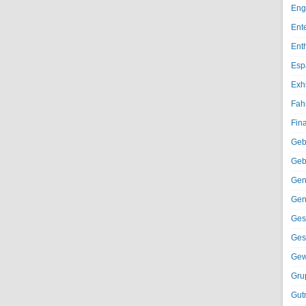
Eng
Ent
Ent
Esp
Exh
Fah
Fin
Geb
Geb
Gen
Gen
Ges
Ges
Gew
Gru
Gut