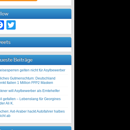
llow
Facebook
Twitter
eets
ueste Beiträge
eisesperren gelten nicht für Asylbewerber
liches Gutmenschtum: Deutschland
enkt Italien 1 Million FFP2 Masken
kner will Asylbewerber als Erntehelfer
il gefallen – Lebenslang für Georgines
er Ali K.
chen: Axt-Araber hackt Autofahrer halbes
icht ab