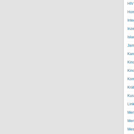
HIV
Hom
Inte
Inze
Isl
Jam
Kan
Kin
Kin
Kor
Krä
Kus
Lin
Men
Mer
Mes