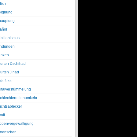
lish
eignung
hauptung
añol
ibitionismus
ndungen
anzen
urten Dschihad
urten Jihad
defekte
italverstümmelung
chlechterrollenumkehr
ichtsablecker
alt
ppenvergewaltigung
menschen