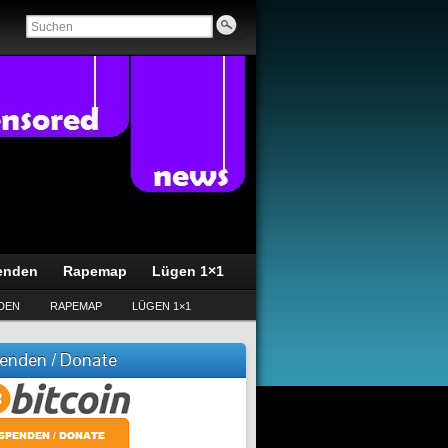
enden
Rapemap
Lügen 1×1
DEN
RAPEMAP
LÜGEN 1×1
enden / Donate