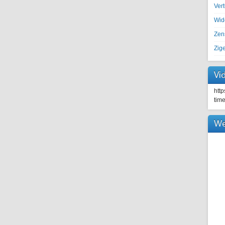
Ver
Wid
Zen
Zig
Vi
htt
tim
We