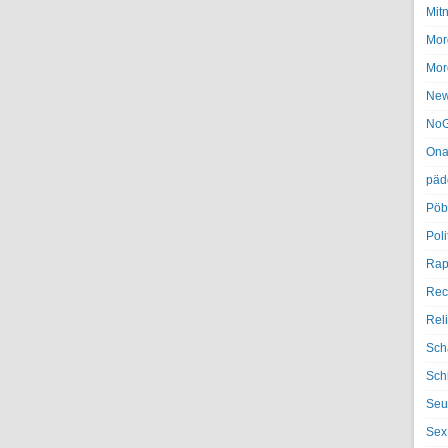
Mit
Mor
Mor
Ne
NoG
Ona
päd
Pöb
Poli
Rap
Rec
Rel
Sch
Sch
Seu
Sex