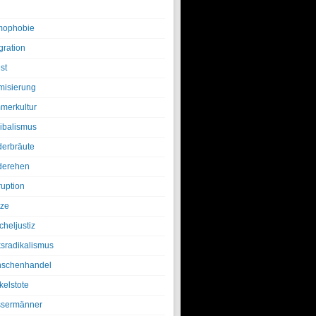
ophobie
gration
st
amisierung
merkultur
ibalismus
derbräute
derehen
ruption
tze
cheljustiz
ksradikalismus
schenhandel
kelstote
sermänner