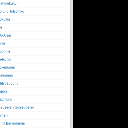
nahmekultur
d und Totschlag
dkultur
ws
o Area
nie
ophilie
elkultur
tikerlügen
efugees
htsbeugung
igion
ächtung
leuserei / Schlepperei
chen
 mit Behinderten