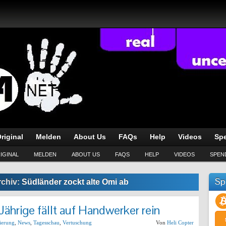
riginal
Melden
About Us
FAQs
Help
Videos
Sp
IGINAL
MELDEN
ABOUT US
FAQS
HELP
VIDEOS
SPEN
Sp
rchiv:
Südländer zockt alte Omi ab
ährige fällt auf Handwerker rein
sierung
,
News
,
Tagesschau
,
Vertuschung
Von
Heli Copter