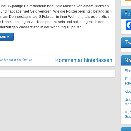
Eine 86-jährige Helmstedterin ist auf die Masche von einem Trickdieb
 und hat dabei viel Geld verloren. Wie die Polizei berichtet, befand sich
Fo
n am Donnerstagmittag, 8.Februar, in ihrer Wohnung, als es plötzlich
Ein Unbekannter gab vor, Klempner zu sein und hatte angeblich den
 derzeitigen Wasserstand in der Wohnung zu prüfen. …
esen »
Tw
Ne
Kommentar hinterlassen
änder zockt alte Omi ab
Einr
Töd
sch
Klöc
Urte
Mörd
Mün
Ges