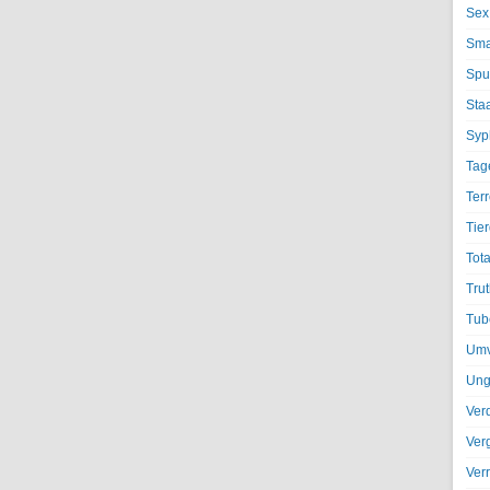
Sex
Sma
Spu
Sta
Syph
Tag
Terr
Tier
Tota
Trut
Tub
Umv
Ung
Ver
Ver
Ver