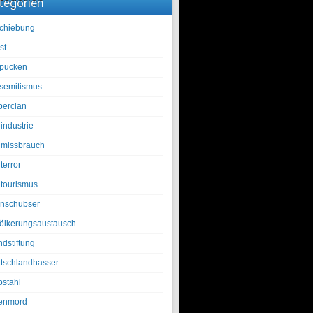
tegorien
chiebung
st
pucken
isemitismus
berclan
industrie
lmissbrauch
terror
ltourismus
nschubser
ölkerungsaustausch
ndstiftung
tschlandhasser
bstahl
enmord