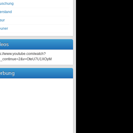
tuschung
erstand
sur
euner
deos
ps://www.youtube.com/watch?
e_continue=2&v=OteU7U1XOyM
rbung