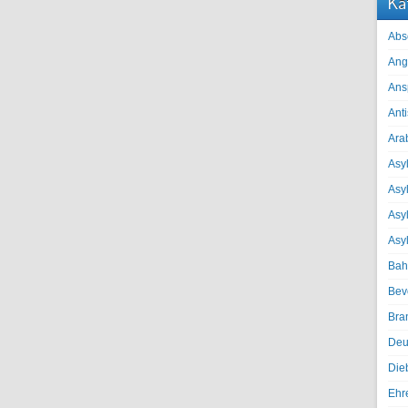
Ka
Abs
Ang
Ans
Ant
Ara
Asyl
Asy
Asyl
Asy
Bah
Bev
Bra
Deu
Die
Ehr