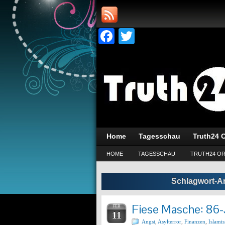
Facebook
Twitter
Home
Tagesschau
Truth24 O
HOME
TAGESSCHAU
TRUTH24 OR
Schlagwort-A
Fiese Masche: 86-J
FEB
11
Angst
,
Asylterror
,
Finanzen
,
Islami