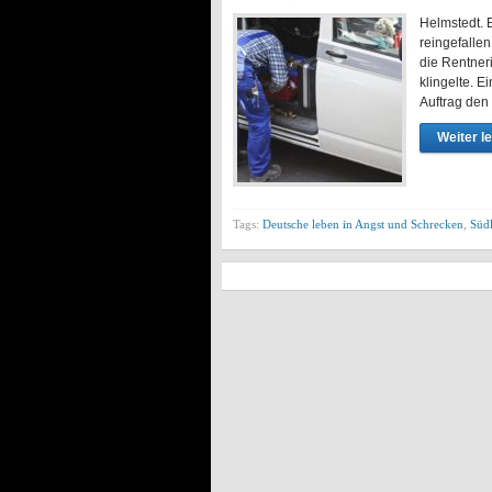
Helmstedt. 
reingefallen
die Rentneri
klingelte. 
Auftrag den
Weiter l
Tags:
Deutsche leben in Angst und Schrecken
,
Südl