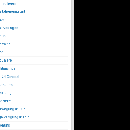
 mit Tieren
rtphonemigrant
cken
atsversagen
ilis
esschau
or
quälerei
litarismus
h24 Original
erkulose
olkung
eziefer
drängungskultur
gewaltigungskultur
rohung