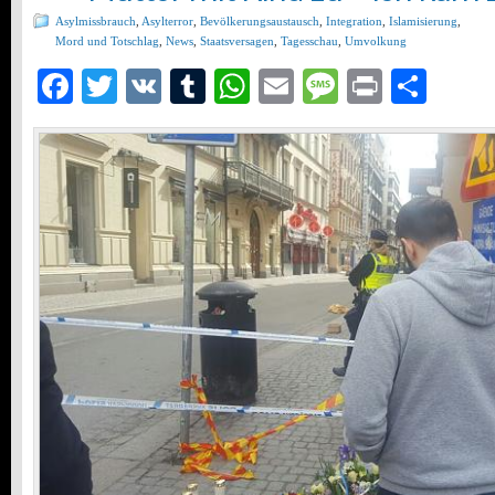
Asylmissbrauch
,
Asylterror
,
Bevölkerungsaustausch
,
Integration
,
Islamisierung
,
Mord und Totschlag
,
News
,
Staatsversagen
,
Tagesschau
,
Umvolkung
Facebook
Twitter
VK
Tumblr
WhatsApp
Email
Message
Print
Teil