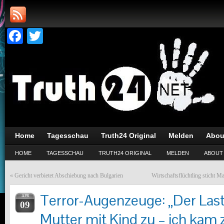
Facebook
Twitter
Home
Tagesschau
Truth24 Original
Melden
Abou
HOME
TAGESSCHAU
TRUTH24 ORIGINAL
MELDEN
ABOUT
«
Gericht verbietet Abschiebung nach Bulgarien
Wirtschaftsflüchtling sticht M
Terror-Augenzeuge: „Der Las
APR
09
Mutter mit Kind zu – ich kam 