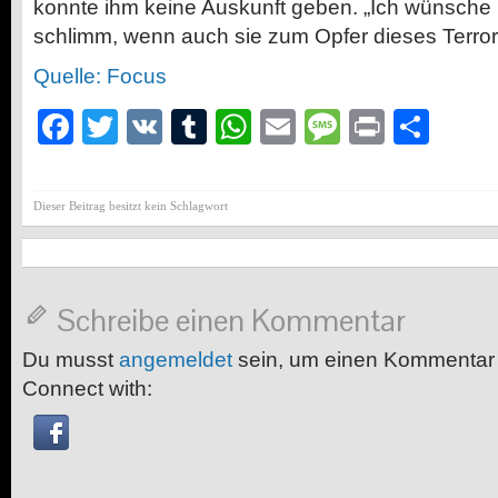
konnte ihm keine Auskunft geben. „Ich wünsche i
schlimm, wenn auch sie zum Opfer dieses Terrori
Quelle: Focus
Facebook
Twitter
VK
Tumblr
WhatsApp
Email
Message
Print
Teil
Dieser Beitrag besitzt kein Schlagwort
Schreibe einen Kommentar
Du musst
angemeldet
sein, um einen Kommentar
Connect with: