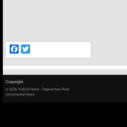
Facebook
Twitter
Copyright
© 2026 Truth24 News - Tagesschau Real
Uncensored News.