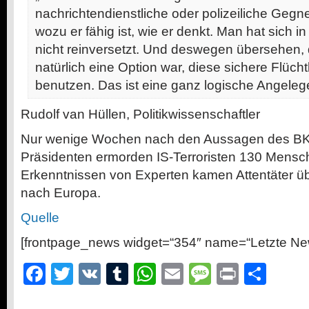
nachrichtendienstliche oder polizeiliche Gegner
wozu er fähig ist, wie er denkt. Man hat sich in
nicht reinversetzt. Und deswegen übersehen, 
natürlich eine Option war, diese sichere Flücht
benutzen. Das ist eine ganz logische Angelege
Rudolf van Hüllen, Politikwissenschaftler
Nur wenige Wochen nach den Aussagen des B
Präsidenten ermorden IS-Terroristen 130 Mensch
Erkenntnissen von Experten kamen Attentäter übe
nach Europa.
Quelle
[frontpage_news widget=“354″ name=“Letzte Ne
Facebook
Twitter
VK
Tumblr
WhatsApp
Email
Message
Print
Teil