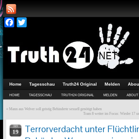
Facebook
Twitter
Home
Tagesschau
Truth24 Original
Melden
Abou
HOME
TAGESSCHAU
TRUTH24 ORIGINAL
MELDEN
ABOUT
«
Mann aus Welver soll geistig Behinderte sexuell genötigt haben
Tram 8 weiter im Focus: Wieder 17 un
Terrorverdacht unter Flüchtl
JAN
19