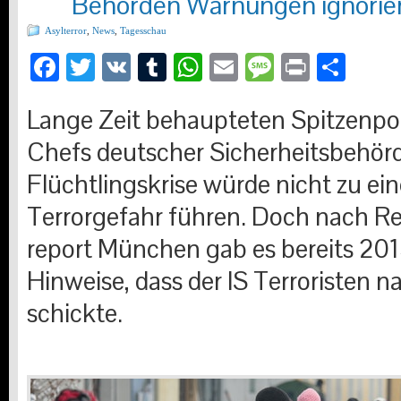
Behörden Warnungen ignorie
Asylterror
,
News
,
Tagesschau
Facebook
Twitter
VK
Tumblr
WhatsApp
Email
Message
Print
Teil
Lange Zeit behaupteten Spitzenpoli
Chefs deutscher Sicherheitsbehörd
Flüchtlingskrise würde nicht zu ei
Terrorgefahr führen. Doch nach R
report München gab es bereits 20
Hinweise, dass der IS Terroristen 
schickte.