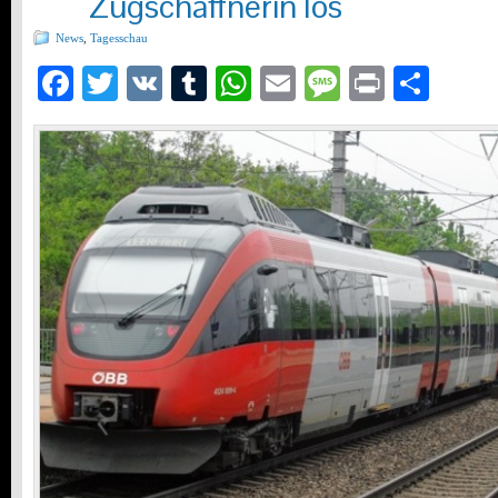
Zugschaffnerin los
News
,
Tagesschau
Facebook
Twitter
VK
Tumblr
WhatsApp
Email
Message
Print
Teil