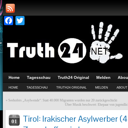
Facebook
Twitter
Home
Tagesschau
Truth24 Original
Melden
Abou
HOME
TAGESSCHAU
TRUTH24 ORIGINAL
MELDEN
ABOUT
«
Seehofers „Asylwende“: Statt 40.000 Migranten wurden nur 20 zurückgeschickt
Über Musik beschwert: Ehepaar von jugendli
Tirol: Irakischer Asylwerber (4
JUL
01