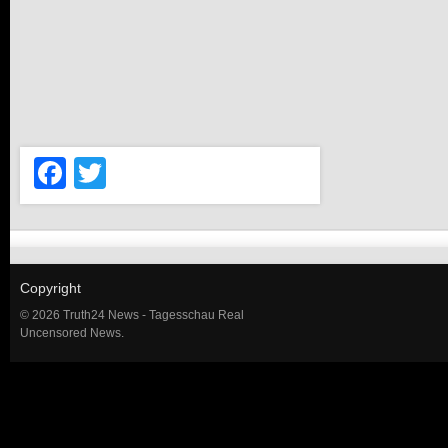
Facebook
Twitter
Copyright
© 2026 Truth24 News - Tagesschau Real
Uncensored News.