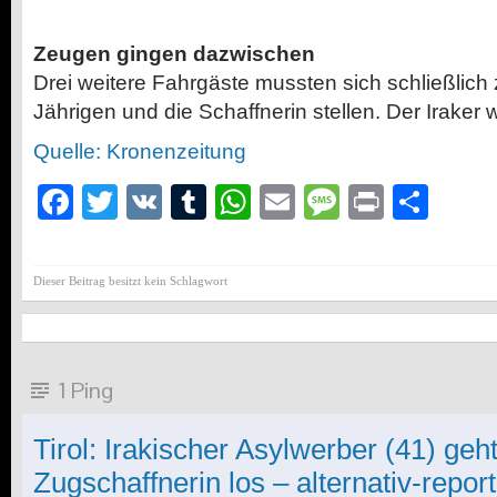
Zeugen gingen dazwischen
Drei weitere Fahrgäste mussten sich schließlich
Jährigen und die Schaffnerin stellen. Der Iraker 
Quelle: Kronenzeitung
Facebook
Twitter
VK
Tumblr
WhatsApp
Email
Message
Print
Teil
Dieser Beitrag besitzt kein Schlagwort
1 Ping
Tirol: Irakischer Asylwerber (41) geht
Zugschaffnerin los – alternativ-repor