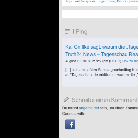
Tags:
Goebbelspresse
,
Lügenpresse
,
Pinocciopresse
1 Ping
Kai Gniffke sagt, warum die „Tag
Truth24 News – Tagesschau Re
August 19, 2018 um 9:50 pm
(UTC 2)
Link zu d
[…] sich am späten Samstagnachmittag Kai G
auf Tagesschau. de erklärte er, warum die „
Schreibe einen Komment
Du musst
angemeldet
sein, um einen Komme
Connect with: