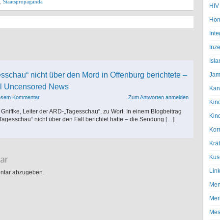
,
Staatspropaganda
HIV
Hom
Inte
Inze
Isl
esschau“ nicht über den Mord in Offenburg berichtete –
Jam
al Uncensored News
Kan
iesem Kommentar
Zum Antworten anmelden
Kin
niffke, Leiter der ARD-„Tagesschau“, zu Wort. In einem Blogbeitrag
Kin
Tagesschau“ nicht über den Fall berichtet hatte – die Sendung […]
Kor
Krä
ar
Kus
Lin
ntar abzugeben.
Men
Mer
Mes