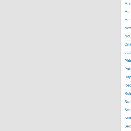
Mit
Mor
Mor
Ne
NoG
Ona
päd
Pöb
Poli
Rap
Rec
Rel
Sch
Sch
Seu
Sex