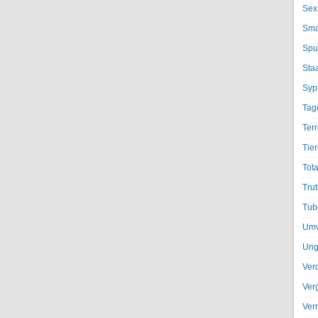
Sex
Sma
Spu
Sta
Syph
Tag
Terr
Tier
Tota
Trut
Tub
Umv
Ung
Ver
Ver
Ver