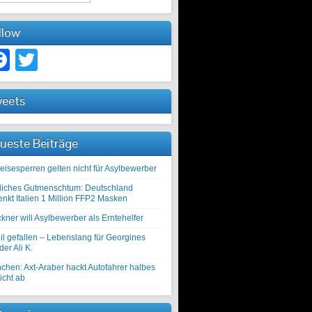
llow
Facebook
Twitter
eets
ueste Beiträge
eisesperren gelten nicht für Asylbewerber
liches Gutmenschtum: Deutschland
enkt Italien 1 Million FFP2 Masken
kner will Asylbewerber als Erntehelfer
il gefallen – Lebenslang für Georgines
er Ali K.
chen: Axt-Araber hackt Autofahrer halbes
icht ab