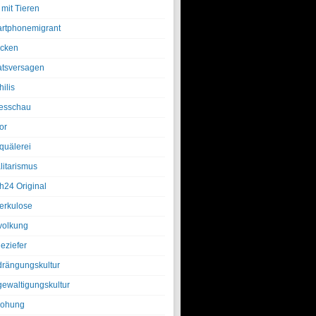
 mit Tieren
rtphonemigrant
cken
atsversagen
ilis
esschau
or
quälerei
litarismus
h24 Original
erkulose
olkung
eziefer
drängungskultur
gewaltigungskultur
rohung