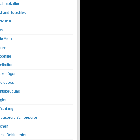
nahmekultur
d und Totschlag
dkultur
ws
o Area
nie
ophilie
elkultur
tikerlügen
efugees
htsbeugung
igion
ächtung
leuserei / Schlepperei
chen
 mit Behinderten