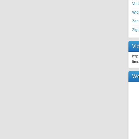
Ver
Wid
Zen
Zig
Vi
htt
tim
We