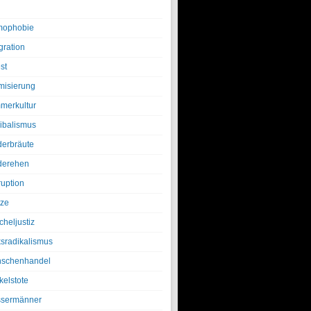
ophobie
gration
st
amisierung
merkultur
ibalismus
derbräute
derehen
ruption
tze
cheljustiz
ksradikalismus
schenhandel
kelstote
sermänner