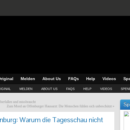
riginal
Melden
About Us
FAQs
Help
Videos
Sp
IGINAL
MELDEN
ABOUT US
FAQS
HELP
VIDEOS
SPEN
berfallen und missbraucht
Sp
Zum Mord an Offenburger Hausarzt: Die Menschen fühlen ​sich unbeschützt
»
fenburg: Warum die Tagesschau nicht