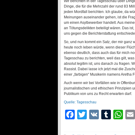
Wir berichten in der Tagesschau über Dinge 
Dinge, die für die Mehrzahl der rund 83 Mi
jeden Mordfall berichten. Ich glaube, da w
Meinungen auseinander gehen, ist die Frage
um einen Asylbewerber handelt. Aus meiner
an Tötungsdelikten beteiligt wären. Das ist
uns gegen die Berichterstattung entschiede
So, und nun kommt ein Satz, der mir ganz wi
heute noch leben würde, wenn dieser Flücht
ebenso deutlich, dass auch das für mich noc
Tagesschau zu berichten, weil das gilt, wa
absolut legitim ist, uns danach zu fragen. W
Rassist. Dabei lasse ich jetzt mal die Zusch
einer „farbigen“ Musikerin namens Aretha F
Auch wenn wir bei Vorfällen wie in Offenbur
journalistischen und ethischen Prinzipien
Publikum von uns zu Recht erwarten darf.
Quelle: Tagesschau
Facebook
Twitter
VK
Tumb
Wh