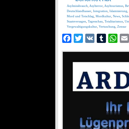
Asylmissbrauch
,
Asylterror
,
Asyltourismus
,
Be
Deutschlandhasser
,
Integration
,
Islamisierung
,
Mord und Totschlag
,
Mordkultur
,
News
,
Schle
Staatsversagen
,
Tagesschau
,
Totalitarismus
,
Um
Vergewaltigungskultur
,
Vertuschung
,
Zensur
Facebook
Twitter
VK
Tumb
Wh