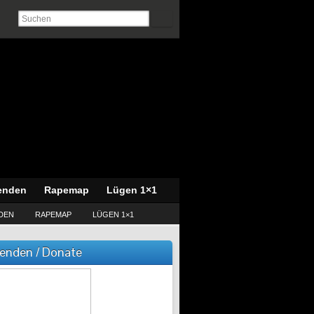
enden
Rapemap
Lügen 1×1
DEN
RAPEMAP
LÜGEN 1×1
enden / Donate