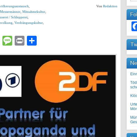
völkerungsaustausch
,
Von
Redaktion
Messermänner
,
Mitnahmekultur
,
Fo
userei / Schlepperei
,
volkung
,
Verdrängungskultur
,
lr
atsApp
Email
Message
Print
Teilen
Tw
Ne
Einr
Töd
sch
Klöc
Urte
Mörd
Mün
Ges