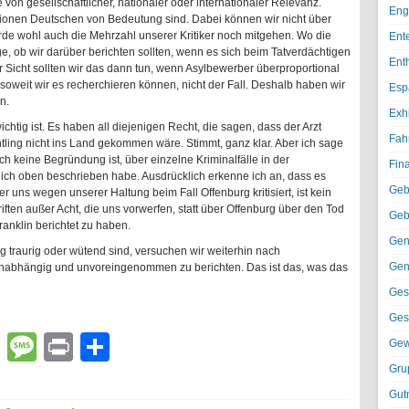
von gesellschaftlicher, nationaler oder internationaler Relevanz.
Eng
llionen Deutschen von Bedeutung sind. Dabei können wir nicht über
ürde wohl auch die Mehrzahl unserer Kritiker noch mitgehen. Wo die
Ent
, ob wir darüber berichten sollten, wenn es sich beim Tatverdächtigen
Ent
 Sicht sollten wir das dann tun, wenn Asylbewerber überproportional
, soweit wir es recherchieren können, nicht der Fall. Deshalb haben wir
Esp
n.
Exh
chtig ist. Es haben all diejenigen Recht, die sagen, dass der Arzt
Fah
ling nicht ins Land gekommen wäre. Stimmt, ganz klar. Aber ich sage
h keine Begründung ist, über einzelne Kriminalfälle in der
Fin
s ich oben beschrieben habe. Ausdrücklich erkenne ich an, dass es
Geb
er uns wegen unserer Haltung beim Fall Offenburg kritisiert, ist kein
riften außer Acht, die uns vorwerfen, statt über Offenburg über den Tod
Geb
ranklin berichtet zu haben.
Gen
g traurig oder wütend sind, versuchen wir weiterhin nach
Gen
 unabhängig und unvoreingenommen zu berichten. Das ist das, was das
Ges
Ges
lr
atsApp
Email
Message
Print
Teilen
Gew
Gru
Gut