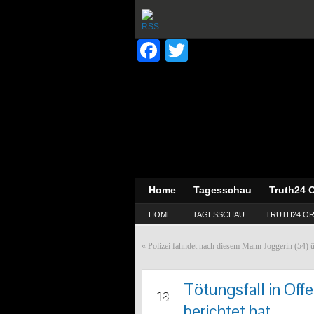
Facebook
Twitter
Home
Tagesschau
Truth24 O
HOME
TAGESSCHAU
TRUTH24 OR
«
Polizei fahndet nach diesem Mann Joggerin (54) ü
Tötungsfall in Of
AUG
18
berichtet hat