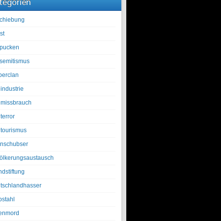
tegorien
chiebung
st
pucken
isemitismus
berclan
industrie
lmissbrauch
terror
ltourismus
nschubser
ölkerungsaustausch
ndstiftung
tschlandhasser
bstahl
enmord