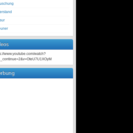
tuschung
erstand
sur
euner
deos
ps://www.youtube.com/watch?
e_continue=2&v=OteU7U1XOyM
rbung