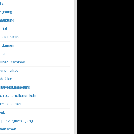
lish
eignung
hauptung
añol
ibitionismus
ndungen
anzen
urten Dschihad
urten Jihad
defekte
italverstümmelung
chlechterrollenumkehr
ichtsablecker
alt
ppenvergewaltigung
menschen