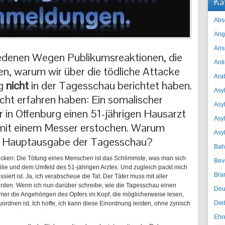
Ka
Abs
Ang
Ans
iedenen Wegen Publikumsreaktionen, die
Ant
en, warum wir über die tödliche Attacke
Ara
rg
nicht
in der Tagesschau berichtet haben.
Asyl
 nicht erfahren haben: Ein somalischer
Asy
 in Offenburg einen 51-jährigen Hausarzt
Asyl
 mit einem Messer erstochen. Warum
Asy
der Hauptausgabe der Tagesschau?
Bah
icken: Die Tötung eines Menschen ist das Schlimmste, was man sich
Bev
milie und dem Umfeld des 51-jährigen Arztes. Und zugleich packt mich
Bra
siert ist. Ja, ich verabscheue die Tat. Der Täter muss mit aller
den. Wenn ich nun darüber schreibe, wie die Tagesschau einen
Deu
mmer die Angehörigen des Opfers im Kopf, die möglicherweise lesen,
Die
ordnen ist. Ich hoffe, ich kann diese Einordnung leisten, ohne zynisch
Ehr