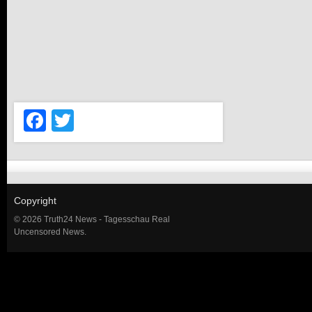
Facebook
Twitter
Copyright
© 2026 Truth24 News - Tagesschau Real
Uncensored News.