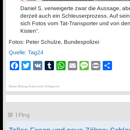
Daniel S. verweigerte zwar die Aussage, abe
derzeit auch ein Schleuserprozess. Auf se
sich Fotos vom Tat-Transporter und von den
Kisten“.
Fotos: Peter Schulze, Bundespolizei
Quelle: Tag24
Facebook
Twitter
VK
Tumblr
WhatsApp
Email
Message
Print
Teil
Dieser Beitrag besitzt kein Schlagwort
1 Ping