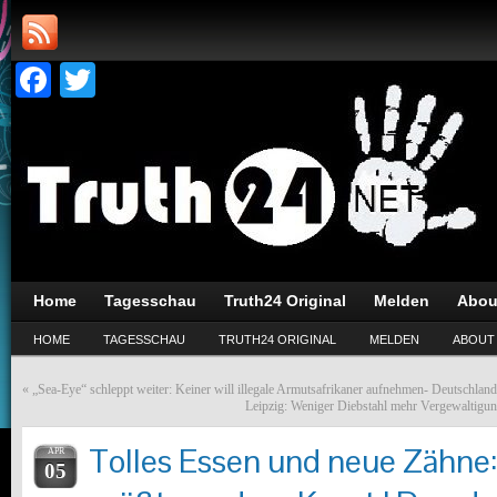
Facebook
Twitter
Home
Tagesschau
Truth24 Original
Melden
Abou
HOME
TAGESSCHAU
TRUTH24 ORIGINAL
MELDEN
ABOUT
«
„Sea-Eye“ schleppt weiter: Keiner will illegale Armutsafrikaner aufnehmen- Deutschland
Leipzig: Weniger Diebstahl mehr Vergewaltig
Tolles Essen und neue Zähne:
APR
05