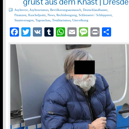
grüßt aus dem Knast | Dresd
Asylterror
,
Asyltourismus
,
Bevölkerungsaustausch
,
Deutschlandhasser
,
Finanzen
,
Kuscheljustiz
,
News
,
Rechtsbeugung
,
Schleuserei / Schlepperei
,
Staatsversagen
,
Tagesschau
,
Totalitarismus
,
Umvolkung
Facebook
Twitter
VK
Tumblr
WhatsApp
Email
Message
Print
Teil