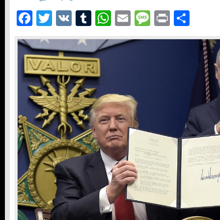
Facebook
Twitter
VK
Tumblr
WhatsApp
Email
Message
Print
Teil