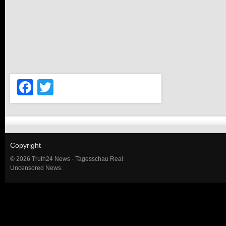
Facebook
Twitter
Copyright
© 2026 Truth24 News - Tagesschau Real
Uncensored News.