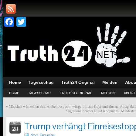
Facebook
Twitter
Home
Tagesschau
Truth24 Original
Melden
Abou
HOME
TAGESSCHAU
TRUTH24 ORIGINAL
MELDEN
ABOUT
«
Mädchen will keinen Sex: Araber bespuckt, würgt, tritt auf Kopf und Busen | Alltag Bah
Migrationsforscher Ruud Koopmans „Mindestens
Trump verhängt Einreisestopp
JAN
28
News
,
Tagesschau