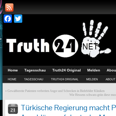
Facebook
Twitter
Home
Tagesschau
Truth24 Original
Melden
Abou
HOME
TAGESSCHAU
TRUTH24 ORIGINAL
MELDEN
ABOUT
«
Gewaltbereite Patienten verbreiten Angst und Schrecken in Bielefelder Kliniken
Wie Hessens schwarz-grün diese mus
Türkische Regierung macht P
MRZ
21