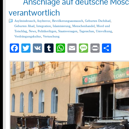
Anschläge auf deutsche Mos
verantwortlich
Asylmissbrauch
,
Asylterror
,
Bevölkerungsaustausch
,
Geburten Dschihad
,
Geburten Jihad
,
Integration
,
Islamisierung
,
Menschenhandel
,
Mord und
Totschlag
,
News
,
Politikerlügen
,
Staatsversagen
,
Tagesschau
,
Umvolkung
,
Verdrängungskultur
,
Vertuschung
Facebook
Twitter
VK
Tumblr
WhatsApp
Email
Message
Print
Teil