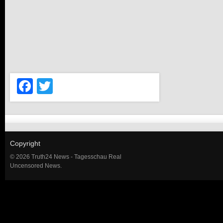
Facebook
Twitter
Copyright
© 2026 Truth24 News - Tagesschau Real
Uncensored News.