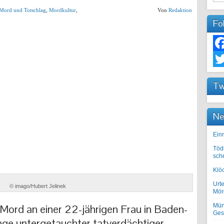
Mord und Totschlag
,
Mordkultur
,
Von
Redaktion
Fo
Fac
Twit
Tw
Ne
Einr
Töd
sch
Klöc
Urte
© imago/Hubert Jelinek
Mörd
ord an einer 22-jährigen Frau in Baden-
Mün
Ges
nge untergetauchter tatverdächtiger