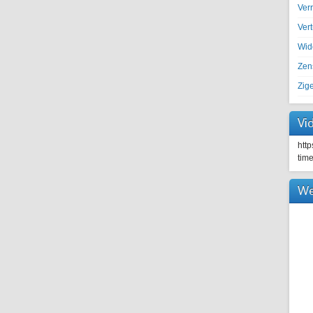
Ver
Ver
Wid
Zen
Zig
Vi
htt
tim
We