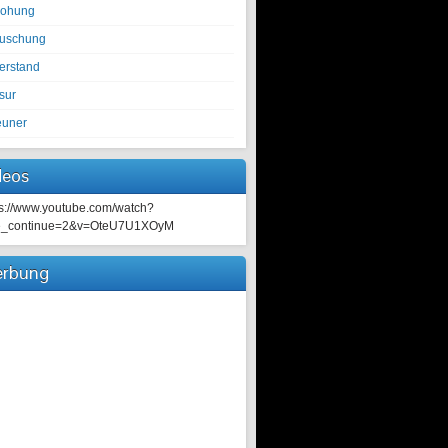
rohung
tuschung
erstand
sur
euner
deos
ps://www.youtube.com/watch?
e_continue=2&v=OteU7U1XOyM
rbung