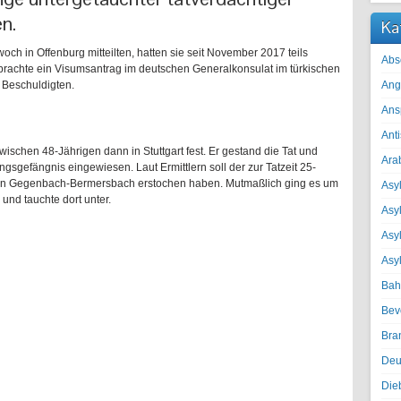
n.
Ka
och in Offenburg mitteilten, hatten sie seit November 2017 teils
Abs
it brachte ein Visumsantrag im deutschen Generalkonsulat im türkischen
 Beschuldigten.
Ang
Ans
Ant
schen 48-Jährigen dann in Stuttgart fest. Er gestand die Tat und
Ara
gsgefängnis eingewiesen. Laut Ermittlern soll der zur Tatzeit 25-
u in Gegenbach-Bermersbach erstochen haben. Mutmaßlich ging es um
Asyl
 und tauchte dort unter.
Asy
Asyl
Asy
Bah
Bev
Bra
Deu
Die