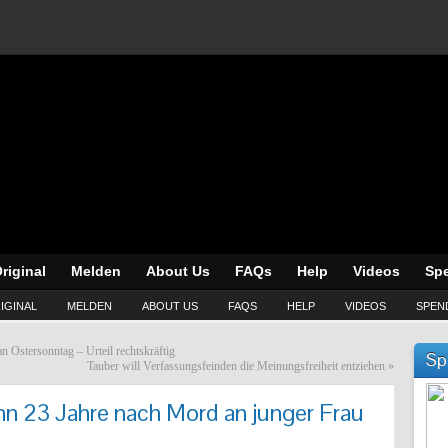
riginal
Melden
About Us
FAQs
Help
Videos
Sp
IGINAL
MELDEN
ABOUT US
FAQS
HELP
VIDEOS
SPEN
 Ostersonntag – Urteil rechtskräftig
Sp
Tauber will Verfassungsfeinden die Meinungsfreiheit entziehen
»
n 23 Jahre nach Mord an junger Frau