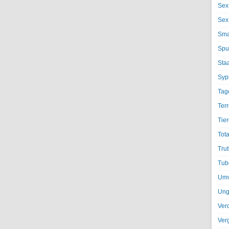
Sex
Sex
Sma
Spu
Sta
Syph
Tag
Terr
Tier
Tota
Trut
Tub
Umv
Ung
Ver
Ver