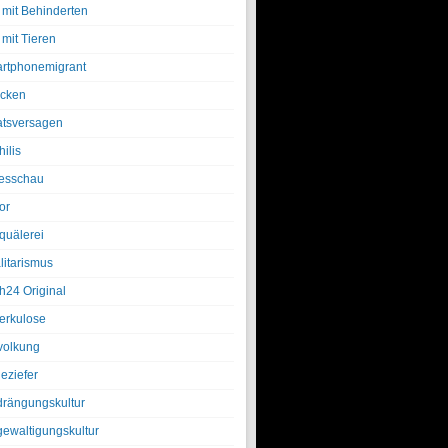
 mit Behinderten
 mit Tieren
rtphonemigrant
cken
atsversagen
ilis
esschau
or
quälerei
litarismus
h24 Original
erkulose
olkung
eziefer
drängungskultur
gewaltigungskultur