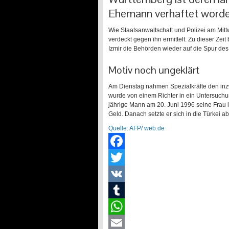
Ehemann verhaftet worde
Wie Staatsanwaltschaft und Polizei am Mittw
verdeckt gegen ihn ermittelt. Zu dieser Ze
Izmir die Behörden wieder auf die Spur des
Motiv noch ungeklärt
Am Dienstag nahmen Spezialkräfte den inzwi
wurde von einem Richter in ein Untersuchun
jährige Mann am 20. Juni 1996 seine Fra
Geld. Danach setzte er sich in die Türkei ab
Quelle: AFP/
web.de
Facebook
Twitter
VK
Tumblr
WhatsApp