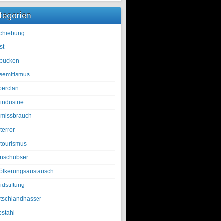
tegorien
chiebung
st
pucken
isemitismus
berclan
industrie
lmissbrauch
terror
ltourismus
nschubser
ölkerungsaustausch
ndstiftung
tschlandhasser
bstahl