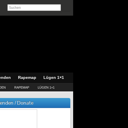
enden
Rapemap
Lügen 1×1
DEN
RAPEMAP
LÜGEN 1×1
enden / Donate