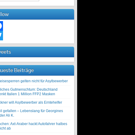
llow
ebook
ter
eets
ueste Beiträge
eisesperren gelten nicht für Asylbewerber
liches Gutmenschtum: Deutschland
enkt Italien 1 Million FFP2 Masken
kner will Asylbewerber als Erntehelfer
il gefallen – Lebenslang für Georgines
er Ali K.
chen: Axt-Araber hackt Autofahrer halbes
icht ab