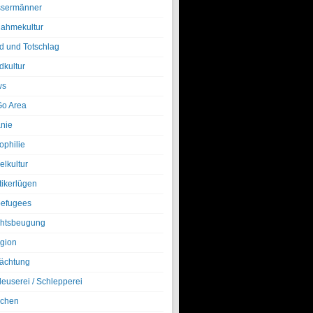
sermänner
nahmekultur
d und Totschlag
dkultur
ws
o Area
nie
ophilie
elkultur
tikerlügen
efugees
htsbeugung
igion
ächtung
leuserei / Schlepperei
chen