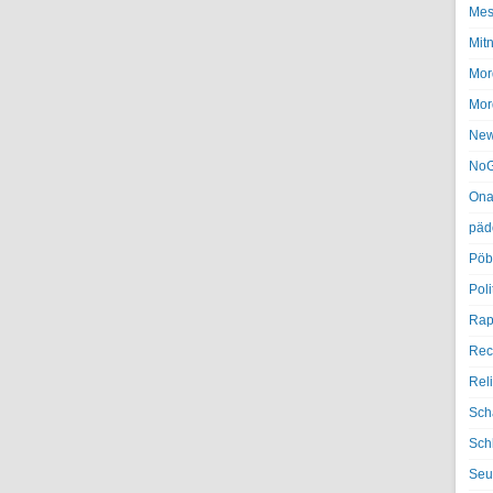
Mes
Mit
Mor
Mor
Ne
NoG
Ona
päd
Pöb
Poli
Rap
Rec
Rel
Sch
Sch
Seu