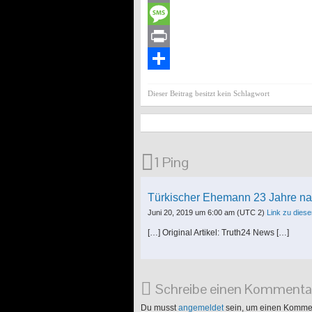
Email
Message
Print
Teilen
Dieser Beitrag besitzt kein Schlagwort
1 Ping
Türkischer Ehemann 23 Jahre nach
Juni 20, 2019 um 6:00 am
(UTC 2)
Link zu die
[…] Original Artikel: Truth24 News […]
Schreibe einen Kommenta
Du musst
angemeldet
sein, um einen Komme