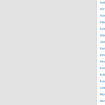
Gut
HIV
Hom
Inte
Inze
Isl
Jam
Kan
Kin
Kin
Kor
Krä
Kus
Lin
Men
Mer