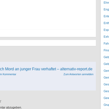
Ehr
Eng
Ent
Ent
Esp
Exh
Fah
Fin
Geb
Geb
 Mord an junger Frau verhaftet – alternativ-report.de
Gen
sem Kommentar
Zum Antworten anmelden
Gen
Ges
Ges
Gew
r
Gru
ntar abzugeben.