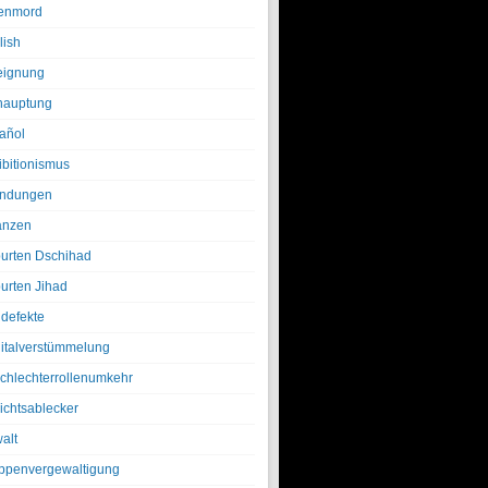
enmord
lish
eignung
hauptung
añol
ibitionismus
ndungen
anzen
urten Dschihad
urten Jihad
defekte
italverstümmelung
chlechterrollenumkehr
ichtsablecker
alt
ppenvergewaltigung