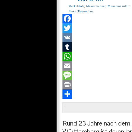
Merkelstote
,
Messermänner
,
Mitnahmekultur
,
News
,
Tagesschau
Facebook
Twitter
VK
Tumblr
WhatsApp
Email
Message
Print
Teilen
Rund 23 Jahre nach dem M
Württemberg ist deren la