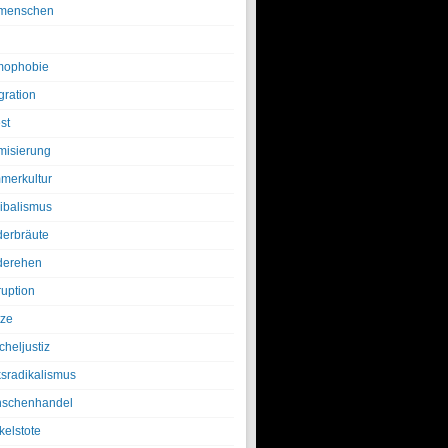
menschen
ophobie
gration
st
amisierung
merkultur
ibalismus
derbräute
derehen
ruption
tze
cheljustiz
ksradikalismus
schenhandel
kelstote