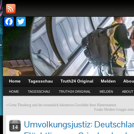
Facebook
Twitter
Home
Tagesschau
Truth24 Original
Melden
Abou
HOME
TAGESSCHAU
TRUTH24 ORIGINAL
MELDEN
ABOUT
«
Greta Thunberg und die erstaunlich lukrativen Geschäfte ihrer Hintermänner
Funke Medien Gruppe zensie
Umvolkungsjustiz: Deutschl
AUG
14