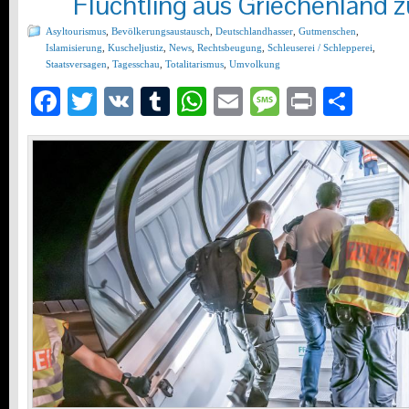
Flüchtling aus Griechenland 
Asyltourismus
,
Bevölkerungsaustausch
,
Deutschlandhasser
,
Gutmenschen
,
Islamisierung
,
Kuscheljustiz
,
News
,
Rechtsbeugung
,
Schleuserei / Schlepperei
,
Staatsversagen
,
Tagesschau
,
Totalitarismus
,
Umvolkung
Facebook
Twitter
VK
Tumblr
WhatsApp
Email
Message
Print
Teil