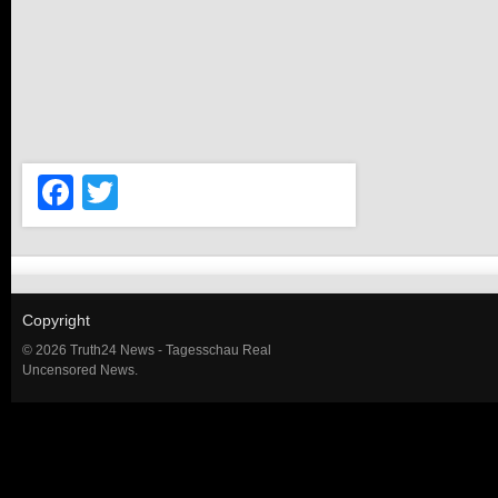
Facebook
Twitter
Copyright
© 2026 Truth24 News - Tagesschau Real
Uncensored News.